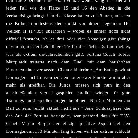
dem Ende bedeuten die 16:36 Punkte weiter Rang 14 – der auf
jeden Fall wie die Plätze 15 und 16 den Abstieg in die
Verbandsliga bringt. Um die Klasse halten zu können, müssten
die Kölner mindestens den direkt vor ihnen liegenden HC
Weiden II (17:35) überholen – wobei es immer noch nicht
offiziell feststeht, ob es drei oder vier Absteiger gibt (hängt
davon ab, ob der Leichlinger TV für die nächste Saison meldet,
was als extrem unwahrscheinlich gilt). Fortuna-Coach Tobias
Marquardt trauerte nach dem Duell mit dem haushohen
Favoriten einer verpassten Chance hinterher: „Am Ende gewinnt
Dormagen nicht unverdient, ein oder zwei Punkte waren aber
mehr als greifbar. Die Jungs müssen sich nun in den
abschließenden vier Ligaspielen endlich wieder für gute
Trainings- und Spielleistungen belohnen. Nur 55 Minuten am
Ball zu sein, reicht aktuell nicht aus.“ Jene Schlussphase, die
das Aus der Fortuna besiegelte, war passend dazu für TSV-
Coach Martin Berger der einzige positive Aspekt bei den
Dormagenern. „50 Minuten lang haben wir hier extrem schlecht