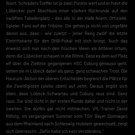
feiert. Schraders Treffer ist ja zwei Punkte wert und er hievt die
Lübecker zum Abschluss einer starken Rückrunde auf den
zwölften Tabellenplatz – den alle in der Halle feiern, Offizielle,
Spieler, Fans auf der Tribüne. Sie gehen ja nicht von ungefähr
davon aus, dass – wie zuletzt – jener Rang zwölf die letzte
Eintrittskarte für den DHB-Pokal mit sich bringt. Auch das
erweist sich nun nach den frischen Ideen als bitterer Irrtum,
denn die Lübecker schauen in die Röhre. Dass es dem auf Platz
elf über die Ziellinie gegangenen HSC Coburg genauso geht,
sehen sie in Lübeck dabei als ganz, ganz schwachen Trost. Die
Hauruck-Aktion der oberen Entscheider begrenzt die Plätze für
die Zweitligisten (siehe oben) auf zehn. Daraus ergibt sich
eben, dass Lübeck-Schwartau und Coburg raus sind. Ganz
raus. Sie sind nicht in der ersten Runde dabei und nicht in der
zweiten. Sie dürfen gar nicht mitmachen. VfL-Trainer David
Röhrig, im vergangenen Sommer vom TSV Bayer Dormagen
aus dem Rheinland nach Schleswig-Holstein gewechselt, zeigt
sich überrascht: „Dafür habe ich kein Verständnis.“