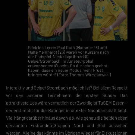
(z. B. IP-Adressen). Informationen zu den Funktionen und Anbietern de
verwendeten Cookies findest du unten unter „Cookie-Details“. Weitere
Informationen über die Verwendung deiner Daten findest du in
unserer
Datenschutzerklärung
.
Mit dem Klick auf „Verstanden“ erklärst du dich mit der Verwendung der
Cookies einverstanden. Wir bitten dich um Verständnis, dass du ohne
Zustimmung zur Cookie-Verwendung unser Angebot nicht nutzen kann
Blick ins Leere: Paul Roth (Nummer 18) und
Malte Meinhardt (23) waren vor Kurzem nach
Wenn du unter 16 Jahre alt bist und deine Zustimmung zu freiwilligen
der Endspiel-Niederlage ihres HC
Diensten geben möchtest, musst du deine Erziehungsberechtigten um
Gelpe/Strombach im Amateurpokal
Erlaubnis bitten.
erkennbar enttäuscht. Ob die schon geahnt
Hier finden Sie eine Übersicht über alle verwendeten Cookies. Sie kön
haben, dass ein neuer Modus mehr Frust
bringen würde? (Foto: Thomas Wirczikowski)
Ihre Einwilligung zu ganzen Kategorien geben oder sich weitere
Informationen anzeigen lassen und so nur bestimmte Cookies
auswählen.
Interaktiv und Gelpe/Strombach möglich ist? Bei allem Respekt
vor den anderen Teilnehmern der ersten Runde: Das
Speichern
attraktivste Los wäre vermutlich der Zweitligist TuSEM Essen –
der erst recht für die Ratinger in direkter Nachbarschaft liegt.
Zurück
Viel hängt darüber hinaus davon ab, wie genau die beiden oben
Datenschutzeinstellungen
Essenziell (2)
genannten Erstrunden-Gruppen Nord und Süd aussehen
werden. Alleine das könnte im Übrigen wieder für Diskussionen
Essenzielle Cookies ermöglichen grundlegende Funktionen und sind für die