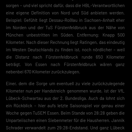
einwandfreie Funktion der Website erforderlich.
sorgen – und viel spricht dafür, dass die HBL-Verantwortlichen
eine eigene Definition von Nord und Süd anbieten werden.
Cookie-Informationen anzeigen
Beispiel: Gefühlt liegt Dessau-Roßlau in Sachsen-Anhalt eher
Datenschutzerklärung
Impres
im Norden und der TuS Fürstenfeldbruck aus der Nähe von
München unbestritten im Süden. Entfernung: Knapp 500
Kilometer. Nach dieser Rechnung liegt Ratingen, das eindeutig
im Westen Deutschlands zu finden ist, noch nördlicher – weil
die Distanz nach Fürstenfeldbruck runde 650 Kilometer
beträgt. Von Essen nach Fürstenfeldbruck wären ganz
nebenbei 670 Kilometer zurückzulegen.
Einer, dem die Sorge um eventuell zu viele zurückzulegende
Kilometer nun per Handstreich genommen wurde, ist der VfL
Lübeck-Schwartau aus der 2. Bundesliga. Auch da lohnt sich
ein Rückblick – hier aufs letzte Saisonspiel vor genau einer
Woche gegen TuSEM Essen. Beim Stande von 28:28 geben die
Unparteiischen einen Siebenmeter für die Hausherren. Jannik
Schrader verwandelt zum 29:28-Endstand. Und ganz Lübeck