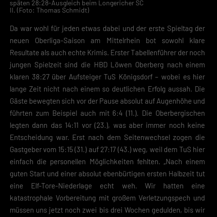
späten 28:28-Ausgleich beim Longericher SC
II. (Foto: Thomas Schmidt)
Da war wohl für jeden etwas dabei und der erste Spieltag der
neuen Oberliga-Saison am Mittelrhein bot sowohl klare
Resultate als auch echte Krimis. Erster Tabellenführer der noch
jungen Spielzeit sind die HBD Löwen Oberberg nach einem
klaren 38:27 über Aufsteiger TuS Königsdorf – wobei es hier
lange Zeit nicht nach einem so deutlichen Erfolg aussah. Die
Gäste bewegten sich vor der Pause absolut auf Augenhöhe und
führten zum Beispiel auch mit 6:4 (11.). Die Oberbergischen
legten dann das 14:11 vor (23.), was aber immer noch keine
Entscheidung war. Erst nach dem Seitenwechsel zogen die
Gastgeber vom 15:15 (31.) auf 27:17 (43.) weg, weil dem TuS hier
einfach die personellen Möglichkeiten fehlten. „Nach einem
guten Start und einer absolut ebenbürtigen ersten Halbzeit tut
eine Elf-Tore-Niederlage echt weh. Wir hatten eine
katastrophale Vorbereitung mit großem Verletzungspech und
müssen uns jetzt noch zwei bis drei Wochen gedulden, bis wir