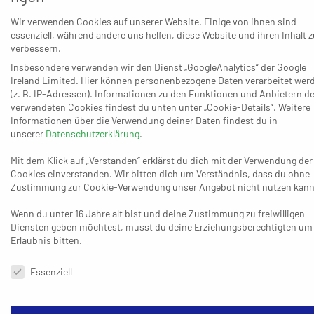
Zufrieden war dagegen Dietmar Schwolow, Coach des TV
Wir verwenden Cookies auf unserer Website. Einige von ihnen sind
Rheinbach, nach dem 30:22 über BTB Aachen II. Die
essenziell, während andere uns helfen, diese Website und ihren Inhalt z
verbessern.
Hausherren lagen nur beim 0:1 (2.) einmal hinten und hatten die
Insbesondere verwenden wir den Dienst „GoogleAnalytics“ der Google
Angelegenheit schon bis zum 17:7 (29.) in die für sie richtigen
Ireland Limited. Hier können personenbezogene Daten verarbeitet wer
Bahnen gelenkt. „Gelungener Saisonauftakt mit starker erster
(z. B. IP-Adressen). Informationen zu den Funktionen und Anbietern de
Halbzeit. Mit guter Abwehr und hohem Tempo war das Spiel zur
verwendeten Cookies findest du unten unter „Cookie-Details“. Weitere
Informationen über die Verwendung deiner Daten findest du in
Pause entschieden“, meinte Schwolow. Aachens Trainer
unserer
Datenschutzerklärung
.
Andreas Heckhausen versuchte trotz der klaren Niederlage,
etwas Positives mitzunehmen: „Wir haben Lehrgeld bezahlt,
Mit dem Klick auf „Verstanden“ erklärst du dich mit der Verwendung der
Cookies einverstanden. Wir bitten dich um Verständnis, dass du ohne
besonders in der ersten Halbzeit, als wir für jeden Fehler
Zustimmung zur Cookie-Verwendung unser Angebot nicht nutzen kann
bestraft worden sind. In der zweiten Halbzeit hat man gemerkt,
dass sich die Mannschaft langsam an die Liga herangetastet
Wenn du unter 16 Jahre alt bist und deine Zustimmung zu freiwilligen
hat, und wir konnten die zweite Halbzeit positiv für uns
Diensten geben möchtest, musst du deine Erziehungsberechtigten um
Erlaubnis bitten.
gestalten. Das hat uns gezeigt, was man tun muss, um in der
Liga mitzuhalten. Wir versuchen jetzt, aus den Fehlern
Datenschutzeinstellungen & Nutzungsbedingungen
Essenziell
schnellstmöglich zu lernen.“ Das gleiche Ziel hat auch der HC
Weiden II nach dem deutlichen 23:32 im Derby beim ASV SR