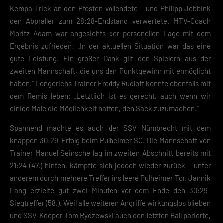
Kempa-Trick an den Pfosten vollendete – und Philipp Jebbink
den Abpraller zum 28:28-Endstand verwertete. MTV-Coach
Moritz Adam war angesichts der personellen Lage mit dem
Ergebnis zufrieden: „In der aktuellen Situation war das eine
gute Leistung. Ein großer Dank gilt den Spielern aus der
zweiten Mannschaft, die uns den Punktgewinn mit ermöglicht
haben.“ Longerichs Trainer Freddy Rudloff konnte ebenfalls mit
dem Remis leben: „Letztlich ist es gerecht, auch wenn wir
einige Male die Möglichkeit hatten, den Sack zuzumachen.“
Spannend machte es auch der SSV Nümbrecht mit dem
knappen 30:29-Erfolg beim Pulheimer SC. Die Mannschaft von
Trainer Manuel Seinsche lag im zweiten Abschnitt bereits mit
21:24 (47.) hinten, kämpfte sich jedoch wieder zurück – unter
anderem durch mehrere Treffer ins leere Pulheimer Tor. Jannik
Lang erzielte gut zwei Minuten vor dem Ende den 30:29-
Siegtreffer (58.). Weil alle weiteren Angriffe wirkungslos blieben
und SSV-Keeper Tom Rydzewski auch den letzten Ball parierte,