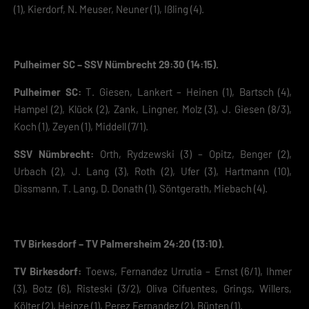
Ihre Einwilligung zu ganzen Kategorien geben oder sich weitere
(1), Kierdorf, N. Meuser, Neuner (1), Ißling (4).
Informationen anzeigen lassen und so nur bestimmte Cookies
auswählen.
Speichern
Pulheimer SC – SSV Nümbrecht 29:30 (14:15).
Zurück
Pulheimer SC:
T. Giesen, Lankert – Heinen (1), Bartsch (4),
Datenschutzeinstellungen
Hampel (2), Klück (2), Zank, Lingner, Molz (3), J. Giesen (8/3),
Essenziell (2)
Koch (1), Zeyen (1), Middell (7/1).
Essenzielle Cookies ermöglichen grundlegende Funktionen und sind für die
einwandfreie Funktion der Website erforderlich.
SSV Nümbrecht:
Orth, Rydzewski (3) – Opitz, Benger (2),
Urbach (2), J. Lang (3), Roth (2), Ufer (3), Hartmann (10),
Cookie-Informationen anzeigen
Dissmann, T. Lang, D. Donath (1), Söntgerath, Miebach (4).
Datenschutzerklärung
Impres
TV Birkesdorf – TV Palmersheim 24:20 (13:10).
TV Birkesdorf:
Toews, Fernandez Urrutia – Ernst (6/1), Ihmer
(3), Botz (6), Risteski (3/2), Oliva Cifuentes, Grings, Willers,
Költer (2), Heinze (1), Perez Fernandez (2), Bünten (1).