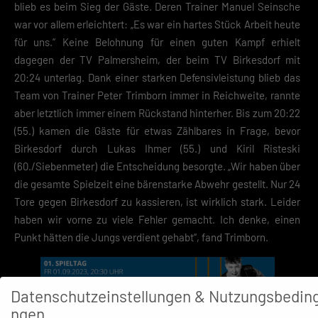
blieb es beim Sieg der Gäste. Deren Trainer Manuel Seinsche
war vor allem erleichtert: „Es war ein hartes Stück Arbeit heute
für uns.“ Keine Belohnung für einen guten Kampf erhielt
dagegen der TV Palmersheim, der beim TV Birkesdorf mit
20:24 unterlag. Dank einer starken Defensivleistung blieb das
Team von Trainer Peter Trimborn immer in Reichweite, rannte
aber letztlich immer einem Rückstand hinterher. Bis zum 20:22
(55.) kamen die Gäste für etwas Zählbares in Frage, bevor
Birkesdorf durch Lukas Ihmer (55.) und Kiril Risteski
(60./Siebenmeter) die Entscheidung besorgte. „Wir haben über
die gesamte Spielzeit eine bärenstarke Abwehr gestellt. Nur 24
Tore gegen Birkesdorf zu kassieren, ist wirklich stark. Leider
haben wir vorne zu viele Fehler gemacht. Ich denke, einen
Punkt hätten die Jungs verdient gehabt“, fand Trimborn.
Datenschutzeinstellungen & Nutzungsbedin
ngen