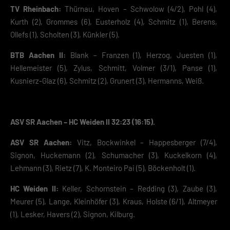
TV Rheinbach:
Thürnau, Hoven – Schwolow (4/2), Pohl (4),
Kurth (2), Grommes (6), Eusterholz (4), Schmitz (1), Berens,
Ollefs (1), Scholten (3), Künkler (5).
BTB Aachen II:
Blank – Franzen (1), Herzog, Juesten (1),
Hellemeister (5), Zylus, Schmitt, Volmer (3/1), Panse (1),
Kusnierz-Glaz (6), Schmitz (2), Grunert (3), Hermanns, Weiß.
ASV SR Aachen – HC Weiden II 32:23 (16:15).
ASV SR Aachen:
Vitz, Bockwinkel – Happesberger (7/4),
Signon, Huckemann (2), Schumacher (3), Kuckelkorn (4),
Lehmann (3), Rietz (7), K. Monteiro Pai (5), Böckenholt (1).
HC Weiden II:
Keller, Schornstein – Redding (3), Zaube (3),
Meurer (5), Lange, Kleinhöfer (3), Kraus, Holste (6/1), Altmeyer
(1), Lesker, Havers (2), Signon, Kilburg.