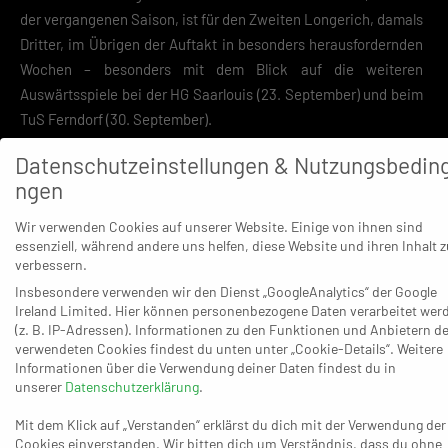
der vergangenen Saison, ist für den Zweiten Longerich, damals
Dritter, im Übrigen der Auftakt in besonders herausfordernden
Wochen – besonders mit dem Blick auf die weiteren
Auswärtsspiele bei der HG Saarlouis (23. September) und beim
TuS Ferndorf (30. September).
Datenschutzeinstellungen & Nutzungsbedin
ngen
Wir verwenden Cookies auf unserer Website. Einige von ihnen sind
essenziell, während andere uns helfen, diese Website und ihren Inhalt z
Immer eine besondere Herausforderung für beide Seiten ist
verbessern.
das Duell zwischen den Bergischen Panthern und dem TuS 82
Insbesondere verwenden wir den Dienst „GoogleAnalytics“ der Google
Opladen – was weniger damit zu tun hat, dass der TuS 82 nach
Ireland Limited. Hier können personenbezogene Daten verarbeitet wer
seinem 36:22 über den TuS Dansenberg als Spitzenreiter die
(z. B. IP-Adressen). Informationen zu den Funktionen und Anbietern de
verwendeten Cookies findest du unten unter „Cookie-Details“. Weitere
knapp zehn Kilometer kurze Fahrt ins Bergische antritt. „Heute
Informationen über die Verwendung deiner Daten findest du in
dürfen sich die Jungs auch feiern lassen“, fand Opladens
unserer
Datenschutzerklärung
.
Trainer Fabrice Voigt mit etwas Abstand zum deutlichen
Mit dem Klick auf „Verstanden“ erklärst du dich mit der Verwendung der
Auftakt-Erfolg, „jetzt freuen wir uns auf das Derby. Nach heute
Cookies einverstanden. Wir bitten dich um Verständnis, dass du ohne