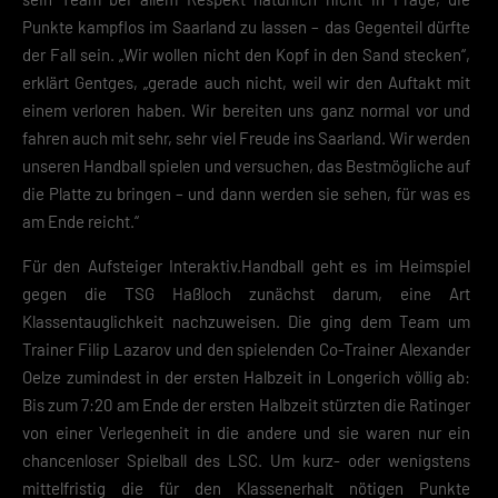
Punkte kampflos im Saarland zu lassen – das Gegenteil dürfte
Datenschutzerklärung
Impres
der Fall sein. „Wir wollen nicht den Kopf in den Sand stecken“,
erklärt Gentges, „gerade auch nicht, weil wir den Auftakt mit
einem verloren haben. Wir bereiten uns ganz normal vor und
fahren auch mit sehr, sehr viel Freude ins Saarland. Wir werden
unseren Handball spielen und versuchen, das Bestmögliche auf
die Platte zu bringen – und dann werden sie sehen, für was es
am Ende reicht.“
Für den Aufsteiger Interaktiv.Handball geht es im Heimspiel
gegen die TSG Haßloch zunächst darum, eine Art
Klassentauglichkeit nachzuweisen. Die ging dem Team um
Trainer Filip Lazarov und den spielenden Co-Trainer Alexander
Oelze zumindest in der ersten Halbzeit in Longerich völlig ab:
Bis zum 7:20 am Ende der ersten Halbzeit stürzten die Ratinger
von einer Verlegenheit in die andere und sie waren nur ein
chancenloser Spielball des LSC. Um kurz- oder wenigstens
mittelfristig die für den Klassenerhalt nötigen Punkte