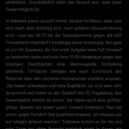
umdrehten. Grundsätzlich sieht das danach aus, dass jeder
unserer
Datenschutzerklärung
.
Sieger möglich ist.
Mit dem Klick auf „Verstanden“ erklärst du dich mit der Verwendung der
Cookies einverstanden. Wir bitten dich um Verständnis, dass du ohne
In Aldekerk waren sie sich immer darüber im Klaren, dass Jahr
Zustimmung zur Cookie-Verwendung unser Angebot nicht nutzen kann
eins nach dem Aufstieg eine noch größere Herausforderung
wird – und das 26:27 bei der Saisonpremiere gegen die HSG
Wenn du unter 16 Jahre alt bist und deine Zustimmung zu freiwilligen
Diensten geben möchtest, musst du deine Erziehungsberechtigten um
Friesenheim-Hochdorf II bestätigte diese Vermutung. Nun geht
Erlaubnis bitten.
es zur HG Saarlouis, die ihre erste Aufgabe beim TuS Ferndorf
Hier finden Sie eine Übersicht über alle verwendeten Cookies. Sie kön
zu bestreiten hatte und trotz ihrer 31:35-Niederlage gegen den
Ihre Einwilligung zu ganzen Kategorien geben oder sich weitere
Informationen anzeigen lassen und so nur bestimmte Cookies
einstigen Zweitligisten eine überzeugende Vorstellung
auswählen.
ablieferte. TV-Trainer Gentges war nach Durchsicht des
Materials über den nächsten Kontrahenten ziemlich angetan:
Speichern
„Die haben unfassbare und hohe Qualitäten, sie sind sehr, sehr
dynamisch und haben so den Spielstil des SC Magdeburg. Das
Zurück
Gesamtpaket stimmt da schon. Sie haben auch eine griffige,
Datenschutzeinstellungen
Essenziell (2)
giftige Abwehr mit einem guten Torwart hintendrin. Man hat
schon gegen Ferndorf ihre Qualitäten erkannt, wir müssen uns
Essenzielle Cookies ermöglichen grundlegende Funktionen und sind für die
einwandfreie Funktion der Website erforderlich.
auf einiges gefasst machen.“ Trotzdem kommt es für ihn und
Cookie-Informationen anzeigen
sein Team bei allem Respekt natürlich nicht in Frage, die