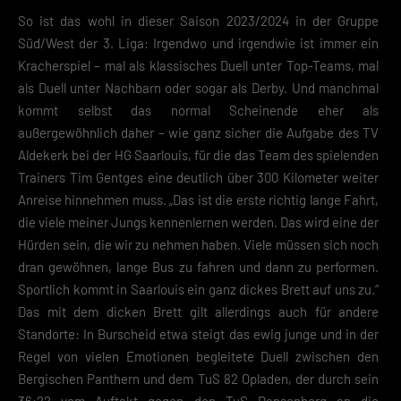
So ist das wohl in dieser Saison 2023/2024 in der Gruppe
Süd/West der 3. Liga: Irgendwo und irgendwie ist immer ein
Kracherspiel – mal als klassisches Duell unter Top-Teams, mal
als Duell unter Nachbarn oder sogar als Derby. Und manchmal
kommt selbst das normal Scheinende eher als
außergewöhnlich daher – wie ganz sicher die Aufgabe des TV
Aldekerk bei der HG Saarlouis, für die das Team des spielenden
Trainers Tim Gentges eine deutlich über 300 Kilometer weiter
Anreise hinnehmen muss. „Das ist die erste richtig lange Fahrt,
die viele meiner Jungs kennenlernen werden. Das wird eine der
Hürden sein, die wir zu nehmen haben. Viele müssen sich noch
dran gewöhnen, lange Bus zu fahren und dann zu performen.
Sportlich kommt in Saarlouis ein ganz dickes Brett auf uns zu.“
Das mit dem dicken Brett gilt allerdings auch für andere
Standorte: In Burscheid etwa steigt das ewig junge und in der
Regel von vielen Emotionen begleitete Duell zwischen den
Bergischen Panthern und dem TuS 82 Opladen, der durch sein
36:22 vom Auftakt gegen den TuS Dansenberg an die