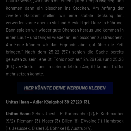
Lauritz Weisz, „wir haben mit einem guten Tempo losgelegt und
Zurück
kommen dann ein bisschen ins Stocken. Am Anfang der
Datenschutzeinstellungen
zweiten Halbzeit stellen wir eine stabile Deckung hin,
Essenziell (2)
verwerfen vorne aber zu viel und Hiesfeld geht kurz in Führung.
Essenzielle Cookies ermöglichen grundlegende Funktionen und sind für die
Dann spielen wir wieder gute Chancen heraus und kommen in
einwandfreie Funktion der Website erforderlich.
einen Lauf – und fangen wieder an, ein bisschen zu straucheln.
Cookie-Informationen anzeigen
Am Ende können wir das Ergebnis aber gut über die Zeit
Datenschutzerklärung
Impres
bringen.“ Nach dem 25:22 (57.) schien die Sache bereits
gelaufen zu sein, ehe St. Tönis noch auf 24:26 (59.) und 25:26
(60.) verkürzte – und in seinem letzten Angriff keinen Treffer
mehr setzen konnte.
Unitas Haan – Adler Königshof 38:27 (20:13).
Unitas Haan:
Seher, Joest – R. Korbmacher (2), F. Korbmacher
(9/2), Riemann (3), Moser (3), Billen (8), D’Avoine (1), Hambrock
(1), Jesussek, Disler (6), Böhnke (1), Austrup (4).