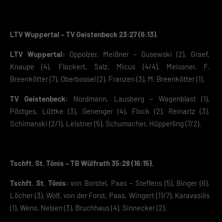
LTV Wuppertal – TV Geistenbeck 23:27 (6:13).
LTV Wuppertal:
Oppolzer, Meißner – Gusewski (2), Graef,
Knaupe (4), Flockert, Salz, Micus (4/4), Meissner, F.
Breenkötter (7), Oberbossel (2), Franzen (3), M. Breenkötter (1).
TV Geistenbeck:
Nordmann, Lausberg – Wagenblast (1),
Pöstges, Lüttke (3), Genenger (4), Flock (2), Reinartz (3),
Schimanski (2/1), Leistner (5), Schumacher, Hüpperling (7/2).
Tschft. St. Tönis – TB Wülfrath 35:28 (16:15).
Tschft. St. Tönis:
von Borstel, Paas – Steffens (5), Binger (6),
Löcher (3), Wolf, von der Forst, Paas, Wingert (11/7), Karavasilis
(1), Wens, Nelsen (3), Bruchhaus (4), Sinnecker (2).