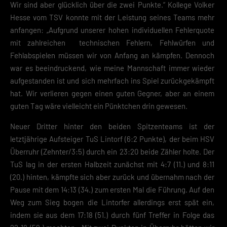
Wir sind aber glücklich über die zwei Punkte.“ Kollege Volker
Hesse vom TSV konnte mit der Leistung seines Teams mehr
anfangen: „Aufgrund unserer hohen individuellen Fehlerquote
mit zahlreichen technischen Fehlern, Fehlwürfen und
Fehlabspielen müssen wir von Anfang an kämpfen. Dennoch
war es beeindruckend, wie meine Mannschaft immer wieder
aufgestanden ist und sich mehrfach ins Spiel zurückgekämpft
hat. Wir verlieren gegen einen guten Gegner, aber an einem
guten Tag wäre vielleicht ein Pünktchen drin gewesen.
Neuer Dritter hinter den beiden Spitzenteams ist der
letztjährige Aufsteiger TuS Lintorf (6:2 Punkte), der beim HSV
Überruhr (Zehnter/3:5) durch ein 23:20 beide Zähler holte. Der
TuS lag in der ersten Halbzeit zunächst mit 4:7 (11.) und 8:11
(20.) hinten, kämpfte sich aber zurück und übernahm nach der
Pause mit dem 14:13 (34.) zum ersten Mal die Führung. Auf den
Weg zum Sieg bogen die Lintorfer allerdings erst spät ein,
indem sie aus dem 17:18 (51.) durch fünf Treffer in Folge das