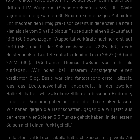
Dritten LTV Wuppertal (Sechster/ebenfalls 5:3). Die Gäste
lagen über die gesamten 60 Minuten kein einziges Mal hinten
und machten den Erfolg praktisch bereits in der ersten Halbzeit
klar, als sie vom 5:4 (11.) bis zur Pause durch einen 8:2-Lauf auf
13:6 (30.) davonzogen. Wuppertal verkürzte nachher erst auf
15:19 (45.) und in der Schlussphase auf 22:25 (58.), doch
Geistenbeck antwortete entscheidend mit dem 26:22 (59.) und
27:23 (60.). TVG-Trainer Thomas Laßeur war mehr als
zufrieden: „Wir holen bei unserem Angstgegner einen
verdienten Sieg. Basis war eine fantastische erste Halbzeit,
was das Deckungsverhalten anbelangte. In der zweiten
Halbzeit hatten wir zwischenzeitlich ein bisschen Probleme,
haben den Vorsprung aber nie unter drei Tore sinken lassen.
Wir haben gegen die Mannschaften, gegen die wir jetzt aus
den ersten vier Spielen 5:3 Punkte geholt haben, in der letzten
Saison nicht einen Punkt geholt.“
Im letzten Drittel der Tabelle hält sich zurzeit mit jeweils 2:6