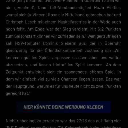
22:18 (59.) machten. „Mit zwei Punkten in Überruhr hätten wir
nie gerechnet“, fand TuS-Vorstandsmitglied HaJo Pfeiffer,
„zumal sich ja Vincent Rose die Mittelhand gebrochen hat und
Christoph Lesch mit einem Muskelfaserriss in der Wade auch
noch fehlt. Am Ende war der Sieg verdient. Mit 6:2 Punkten
zum Saisonstart können wir zufrieden sein.“ Weniger zufrieden
sah HSV-Torhüter Dominik Sieberin aus, der in Überruhr
gleichzeitig für die Öffentlichkeitsarbeit zuständig ist: „Wir
kommen gut ins Spiel, verpassen es dann aber, uns weiter
abzusetzen, und lassen Lintorf ins Spiel kommen. Ab dem
Zeitpunkt entwickelt sich ein spannendes, offenes Spiel, in
dem wir einfach viel zu viele Chancen liegen lassen. Das war
der Hauptgrund, warum es für uns heute nicht zu zwei Punkten
gereicht hat.“
Nicht unbedingt zu erwarten war das 27:23 des auf Rang vier
(5:3 Punkte) vorgerückten TV Geistenbeck beim bisherigen