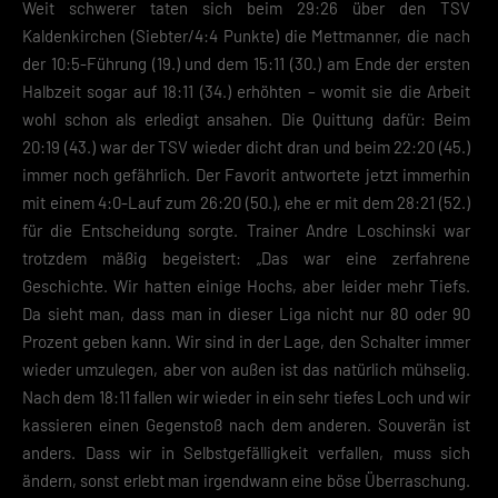
Weit schwerer taten sich beim 29:26 über den TSV
Kaldenkirchen (Siebter/4:4 Punkte) die Mettmanner, die nach
der 10:5-Führung (19.) und dem 15:11 (30.) am Ende der ersten
Halbzeit sogar auf 18:11 (34.) erhöhten – womit sie die Arbeit
wohl schon als erledigt ansahen. Die Quittung dafür: Beim
20:19 (43.) war der TSV wieder dicht dran und beim 22:20 (45.)
immer noch gefährlich. Der Favorit antwortete jetzt immerhin
mit einem 4:0-Lauf zum 26:20 (50.), ehe er mit dem 28:21 (52.)
für die Entscheidung sorgte. Trainer Andre Loschinski war
trotzdem mäßig begeistert: „Das war eine zerfahrene
Geschichte. Wir hatten einige Hochs, aber leider mehr Tiefs.
Da sieht man, dass man in dieser Liga nicht nur 80 oder 90
Prozent geben kann. Wir sind in der Lage, den Schalter immer
wieder umzulegen, aber von außen ist das natürlich mühselig.
Nach dem 18:11 fallen wir wieder in ein sehr tiefes Loch und wir
kassieren einen Gegenstoß nach dem anderen. Souverän ist
anders. Dass wir in Selbstgefälligkeit verfallen, muss sich
ändern, sonst erlebt man irgendwann eine böse Überraschung.