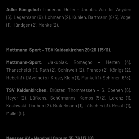
Adler Königshof:
Lindenau, Göller – Jacobs, Von der Weyden
(6), Legermann (6), Lohmann (2), Kuhlen, Bartmann (8/5), Vogel
(1), Hündgen (2), Menke (2).
Mettmann-Sport – TSV Kaldenkirchen 29:26 (15:11).
Mettmann-Sport:
Jakubiak, Romagno – Merten (4),
Thanscheidt (1), Rath (2), Schirweit (2), Franco (2), Königs (2),
Hebel (3), D’Avoine (5), Kruse, Klein (1), Munkel (1), Schirner (6/3).
TSV Kaldenkirchen:
Brüster, Thommessen – S. Coenen (6),
Heyer (2), Lüfkens, Schürmanns, Kamps (5/2), Lorenz (1),
Koslowski, Dauben (2), Brakelmann (1), Tötsches (3), Rosati (1),
Müller (5).
Neusser HV – Handball Oppum 35:36 (17:18).