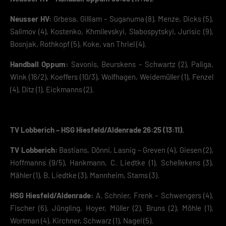
Neusser HV:
Grbesa, Gilliam – Suganuma (8), Menze, Dicks (5),
Salimov (4), Kostenko, Khmilevskyi, Slabospytskyi, Jurisic (9),
Bosnjak, Rothkopf (5), Koke, van Thriel (4).
Handball Oppum:
Savonis, Beurskens – Schwartz (2), Paliga,
Wink (16/2), Koeffers (10/3), Wolfhagen, Weidemüller (1), Fenzel
(4), Ditz (1), Eickmanns (2).
TV Lobberich – HSG Hiesfeld/Aldenrade 26:25 (13:11).
TV Lobberich:
Bastians, Dönni, Lasnig – Greven (4), Giesen (2),
Hoffmanns (9/5), Hankmann, C. Liedtke (1), Schellekens (3),
Mähler (1), B. Liedtke (3), Mannheim, Stams (3).
HSG Hiesfeld/Aldenrade:
A. Schnier, Frenk – Schwengers (4),
Fischer (6), Jüngling, Hoyer, Müller (2), Bruns (2), Möhle (1),
Wortman (4), Kirchner, Schwarz (1), Nagel (5).