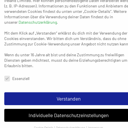
Ireland Limited. Hier können personenbezogene Daten verarbeitet wer
Fehlwürfen sechs oder sieben weniger machen, haben wir die
(z. B. IP-Adressen). Informationen zu den Funktionen und Anbietern de
verwendeten Cookies findest du unten unter „Cookie-Details“. Weitere
Möglichkeit auf 40 Tore. Wir waren nicht das schlechtere
Informationen über die Verwendung deiner Daten findest du in
Team.“ Daniel Köffers, bei den Krefeldern (Fünfter/5:3 Punkte)
unserer
Datenschutzerklärung
.
auf der Platte als Spieler und daneben als Vorstandsmitglied
Mit dem Klick auf „Verstanden“ erklärst du dich mit der Verwendung der
unterwegs, nahm den Erfolg verständlicherweise ganz gerne
Cookies einverstanden. Wir bitten dich um Verständnis, dass du ohne
mit: „Für uns war es schwierig, weil wir nur zwei
Zustimmung zur Cookie-Verwendung unser Angebot nicht nutzen kann
Auswechselspieler hatten. Wir haben eine sehr schlechte
Wenn du unter 16 Jahre alt bist und deine Zustimmung zu freiwilligen
Deckung gespielt, was nicht typisch ist für uns. Zum Ende hin
Diensten geben möchtest, musst du deine Erziehungsberechtigten um
führen wir mit zwei oder drei Toren, haben dann zwei Fehlwürfe
Erlaubnis bitten.
und Neuss hat die Möglichkeit, zum Unentschieden
Datenschutzeinstellungen & Nutzungsbedingungen
ranzukommen. Aufgrund der letzten Minuten hätte das
Essenziell
tatsächlich in beide Richtungen ausgehen können. Ich denke
aber, dass die zwei Punkte im Großen und Ganzen für uns in
Verstanden
Ordnung gehen.“
Auf Rang zwölf gehört auch der TB Wülfrath zum unteren
Individuelle Datenschutzeinstellungen
Drittel, der im Duell der Aufsteiger bei der Turnerschaft St.
Tönis mit 28:35 letztlich klar den Kürzeren zog. Bis zum 18:18
Cookie-Details
Datenschutzerklärung
Impressum