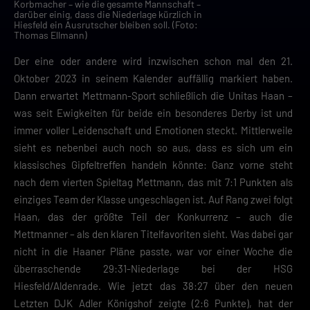
Korbmacher – wie die gesamte Mannschaft –
darüber einig, dass die Niederlage kürzlich in
Hiesfeld ein Ausrutscher bleiben soll. (Foto:
Thomas Ellmann)
Der eine oder andere wird inzwischen schon mal den 21.
Oktober 2023 in seinem Kalender auffällig markiert haben.
Dann erwartet Mettmann-Sport schließlich die Unitas Haan –
was seit Ewigkeiten für beide ein besonderes Derby ist und
immer voller Leidenschaft und Emotionen steckt. Mittlerweile
sieht es nebenbei auch noch so aus, dass es sich um ein
klassisches Gipfeltreffen handeln könnte: Ganz vorne steht
nach dem vierten Spieltag Mettmann, das mit 7:1 Punkten als
einziges Team der Klasse ungeschlagen ist. Auf Rang zwei folgt
Haan, das der größte Teil der Konkurrenz – auch die
Mettmanner – als den klaren Titelfavoriten sieht. Was dabei gar
nicht in die Haaner Pläne passte, war vor einer Woche die
überraschende 29:31-Niederlage bei der HSG
Hiesfeld/Aldenrade. Wie jetzt das 38:27 über den neuen
Letzten DJK Adler Königshof zeigte (2:6 Punkte), hat der