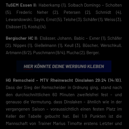
Wenn du unter 16 Jahre alt bist und deine Zustimmung zu freiwilligen
TuSEM Essen II:
Haberkamp (1), Solbach Domingo – Scholten
Diensten geben möchtest, musst du deine Erziehungsberechtigten um
(5), Frederic Neher (2), Petersen (2), Schmidt (4),
Erlaubnis bitten.
Hier finden Sie eine Übersicht über alle verwendeten Cookies. Sie kön
Lewandowski, Sayin, Ernst (5), Telohe (3), Schäfer (1), Weiss (3),
Ihre Einwilligung zu ganzen Kategorien geben oder sich weitere
Elsässer (1), Kostuj (4).
Informationen anzeigen lassen und so nur bestimmte Cookies
auswählen.
Bergischer HC II:
Elsässer, Johann, Babic – Exner (1), Schäfer
(2), Nippes (1), Gießelmann (1), Keull (3), Büscher, Werschkull,
Speichern
Artmann (6/2), Puschmann (9/4), Mucha (2), Berger.
Zurück
Datenschutzeinstellungen
Essenziell (2)
HG Remscheid – MTV Rheinwacht Dinslaken 29:24 (14:10).
Essenzielle Cookies ermöglichen grundlegende Funktionen und sind für die
einwandfreie Funktion der Website erforderlich.
Dass der Sieg der Remscheider in Ordnung ging, stand nach
Cookie-Informationen anzeigen
den durchschnittlichen 60 Minuten zweifelsfrei fest – und
genauso die Vermutung, dass Dinslaken – ähnlich wie in der
Datenschutzerklärung
Impres
vergangenen Saison – voraussichtlich einen festen Platz im
Keller der Tabelle gebucht hat. Bei 1:9 Punkten ist die
Mannschaft von Trainer Marius Timofte erstens Letzter und