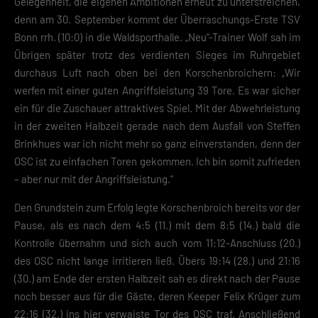
Gelegenheit, die eigenen Ambitionen erneut zu unterstreichen,
denn am 30. September kommt der Überraschungs-Erste TSV
Bonn rrh. (10:0) in die Waldsporthalle. „Neu“-Trainer Wolf sah im
Übrigen später trotz des verdienten Sieges im Ruhrgebiet
durchaus Luft nach oben bei den Korschenbroichern: „Wir
werfen mit einer guten Angriffsleistung 39 Tore. Es war sicher
ein für die Zuschauer attraktives Spiel. Mit der Abwehrleistung
in der zweiten Halbzeit gerade nach dem Ausfall von Steffen
Brinkhues war ich nicht mehr so ganz einverstanden, denn der
OSC ist zu einfachen Toren gekommen. Ich bin somit zufrieden
– aber nur mit der Angriffsleistung.“
Den Grundstein zum Erfolg legte Korschenbroich bereits vor der
Pause, als es nach dem 4:5 (11.) mit dem 8:5 (14.) bald die
Kontrolle übernahm und sich auch vom 11:12-Anschluss (20.)
des OSC nicht lange irritieren ließ. Übers 19:14 (28.) und 21:16
(30.) am Ende der ersten Halbzeit sah es direkt nach der Pause
noch besser aus für die Gäste, deren Keeper Felix Krüger zum
22:16 (32.) ins hier verwaiste Tor des OSC traf. Anschließend