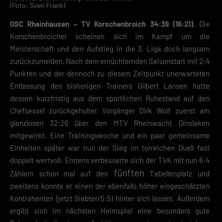
(Foto: Sven Frank)
OSC Rheinhausen – TV Korschenbroich 34:39 (16:21).
Die
Korschenbroicher scheinen sich im Kampf um die
Meisterschaft und den Aufstieg in die 3. Liga doch langsam
zurückzumelden. Nach dem ernüchternden Saisonstart mit 2:4
Punkten und der dennoch zu diesem Zeitpunkt unerwarteten
Entlassung des bisherigen Trainers Gilbert Lansen hatte
dessen kurzfristig aus dem sportlichen Ruhestand auf den
Chefsessel zurückgeholter Vorgänger Dirk Wolf zuerst am
glanzlosen 32:26 über den MTV Rheinwacht Dinslaken
mitgewirkt. Eine Trainingswoche und ein paar gemeinsame
Einheiten später war nun der Sieg im torreichen Duell fast
doppelt wertvoll: Erstens verbesserte sich der TVK mit nun 6:4
fünften
Zählern schon mal auf den
Tabellenplatz und
zweitens konnte er einen der ebenfalls höher eingeschätzten
Kontrahenten (jetzt Siebter/5:5) hinter sich lassen. Außerdem
ergibt sich im nächsten Heimspiel eine besonders gute