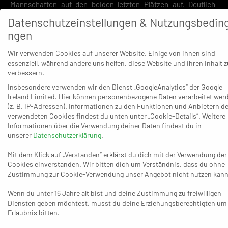
Mannschaften auf den beiden letzten Plätzen auf. Deutlich
mehr Freude am Sonntagabend hatte wenig überraschend
Datenschutzeinstellungen & Nutzungsbedin
Essens Trainer Philipp Krüger: „Wir haben eine gute
ngen
mannschaftliche Geschlossenheit gezeigt und gerade in der
Wir verwenden Cookies auf unserer Website. Einige von ihnen sind
zweiten Halbzeit im gebundenen Spiel deutlich bessere
essenziell, während andere uns helfen, diese Website und ihren Inhalt z
Entscheidungen getroffen. Unsere Abwehr hat einen
verbessern.
tadellosen Job gemacht. Alles in allem sind wir natürlich froh,
Insbesondere verwenden wir den Dienst „GoogleAnalytics“ der Google
jetzt den zweiten Sieg in Folge feiern zu können. Ich hoffe, wir
Ireland Limited. Hier können personenbezogene Daten verarbeitet wer
können das beibehalten. Nächste Woche beim HC Weiden
(z. B. IP-Adressen). Informationen zu den Funktionen und Anbietern de
verwendeten Cookies findest du unten unter „Cookie-Details“. Weitere
wollen wir sicherlich an diese Leistung anknüpfen, die noch
Informationen über die Verwendung deiner Daten findest du in
mal einen Tick besser war als in den letzten Wochen. Darauf
unserer
Datenschutzerklärung
.
werden wir aufbauen.“ Für Mirko Bernau gab es aus Solinger
Mit dem Klick auf „Verstanden“ erklärst du dich mit der Verwendung der
Sicht dagegen mehr Schatten als Licht: „Bis auf zehn Minuten
Cookies einverstanden. Wir bitten dich um Verständnis, dass du ohne
in der zweiten Halbzeit haben wir hinten das Zentrum nicht
Zustimmung zur Cookie-Verwendung unser Angebot nicht nutzen kann
dichtbekommen und vorne haben wir bis auf die ersten 15
Wenn du unter 16 Jahre alt bist und deine Zustimmung zu freiwilligen
Minuten eigentlich nie zu unserem Spiel gefunden“, meinte der
Diensten geben möchtest, musst du deine Erziehungsberechtigten um
BHC-Coach, „uns sind immer wieder extrem heftige Fehler
Erlaubnis bitten.
unterlaufen – besonders dann, wenn wir uns mal wieder