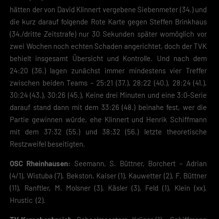
hätten der von David Klinnert vergebene Siebenmeter (34.) und
die kurz darauf folgende Rote Karte gegen Steffen Brinkhaus
(34./dritte Zeitstrafe) nur 30 Sekunden später womöglich vor
zwei Wochen noch echten Schaden angerichtet, doch der TVK
behielt insgesamt Übersicht und Kontrolle. Und nach dem
24:20 (36.) lagen zunächst immer mindestens vier Treffer
zwischen beiden Teams – 25:21 (37.), 28:22 (40.), 28:24 (41.),
30:24 (43.), 30:26 (45.), Keine drei Minuten und eine 3:0-Serie
darauf stand dann mit dem 33:26 (48.) beinahe fest, wer die
Partie gewinnen würde, ehe Klinnert und Henrik Schiffmann
mit dem 37:32 (55.) und 38:32 (56.) letzte theoretische
Restzweifel beseitigten.
OSC Rheinhausen:
Seemann, S. Büttner, Borchert – Adrian
(4/1), Wistuba (7), Bekston, Kaiser (1), Kauwetter (2), F. Büttner
(11), Ranftler, M. Molsner (3), Käsler (3), Feld (1), Klein (xx),
Hrustic (2).