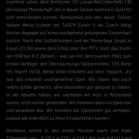
zweitens neben dem Vorletzten SG Langenfeld (ebenfalls 1:9)
die einzige Mannschaft, die in dieser Saison noch kein Spiel für
sich entscheiden konnte. Remscheid und sein neuer Trainer
Nelson Weisz (zuletzt bei TuSEM Essen II als Coach tätig)
blicken dagegen auf einen weitgehend gelungenen Saisonstart
zurück: Nach drei Auftaktsiegen und der Niederlage jüngst in
Essen (21:29) sowie dem Erfolg über den MTV steht das Konto
der HGR bei 8:2 Zählern – was sie mit dem zweiten Platz zum
ersten Verfolger des Überraschungs-Spitzenreiters TSV Bonn
rrh. macht (10:0). Weisz blieb trotzdem auf dem Teppich: „Es
war das erwartet unangenehme Spiel. Wir haben das auch
relativ solide gemacht, ohne besonders gut gespielt zu haben.
In der Abwehr haben wir, nachdem wir kurz in Rückstand
waren, recht sicher gestanden. Wir kommen dann ins Spiel rein
und verwalten das. Wir konnten die Spielzeiten gut verteilen,
sodass alle eigentlich zu ihren Einsatzzeiten kamen.“
Dinslaken wirkte in den ersten Minuten wach und legte
Führungen vor – 3:1 (5.), 4:2 (7.), 4:3 (8.). Bis zum 8:9 (21.) und