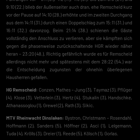
9:10 (22.) blieb der Außenseiter auch dran, ehe Remscheid kurz
vor der Pause auf 14:10 (28.) erhöhte und im zweiten Durchgang
aus dem 14:11 (31.) durch einen Doppelschlag zum 15:11 (31.) und
16:11 (32.) davonzog. Beim 21:14 (38.) schienen die Gäste
vollständig den Anschluss zu verlieren, aber sie kämpften sich
gegen die phasenweise zurückschaltende HGR wieder näher
heran – 23:20 (48.). Richtig gefährlich wurde es für Remscheid
allerdings nicht mehr und spätestens mit dem 28:22 (54.) war
die Entscheidung zugunsten der ohnehin überlegenen
Hausherren gefallen.
HG Remscheid:
Conzen, Mathes – Jung (3), Taymaz (3), Pflüger
(4), Klose (3), Vetterlein (3), Hertz (4), Stukalin (3), Handschke,
Athanassoglou (1), Grewel (2), Rath (3), Sikic.
MTV Rheinwacht Dinslaken:
Bystron, Christmann – Rosendahl,
Hoffmann (2), Sanders (5), Höffner (2), Asci (1), Lelgemann,
Tuda (4), Krölls (3), Dreier (1), Reede (5), Kölsch (1), Gorlas.