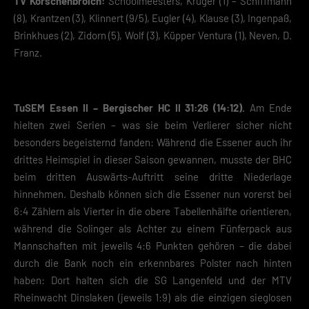
TV Korschenbroich:
Schoolmeesters, Krüger (1) – Schiffmann
(8), Krantzen (3), Klinnert (9/5), Eugler (4), Klause (3), Ingenpaß,
Brinkhues (2), Zidorn (5), Wolf (3), Küpper Ventura (1), Neven, D.
Franz.
TuSEM Essen II – Bergischer HC II 31:26 (14:12).
Am Ende
hielten zwei Serien – was sie beim Verlierer sicher nicht
besonders begeisternd fanden: Während die Essener auch ihr
drittes Heimspiel in dieser Saison gewannen, musste der BHC
beim dritten Auswärts-Auftritt seine dritte Niederlage
hinnehmen. Deshalb können sich die Essener nun vorerst bei
6:4 Zählern als Vierter in die obere Tabellenhälfte orientieren,
während die Solinger als Achter zu einem Fünferpack aus
Mannschaften mit jeweils 4:6 Punkten gehören – die dabei
durch die Bank noch ein erkennbares Polster nach hinten
haben: Dort halten sich die SG Langenfeld und der MTV
Rheinwacht Dinslaken (jeweils 1:9) als die einzigen sieglosen