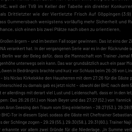
BHC, weil der TVB im Keller der Tabelle ein direkter Konkurren
als Drittletzter wie der Viertletzte Frisch Auf Göppingen (3:9) 
, dass Gummersbach wenigstens vorläufig mehr Sicherheit und R
ance, sich einen bis zwei Plätze nach oben zu orientieren.
 Großen ärgern – und im besten Fall sogar gewinnen: Das ist eins der Z
DNA verankert hat. In der vergangenen Serie war es in der Rückrunde 
 Berlin war der Beleg dafür, dass die Mannschaft von Trainer Jamal 
ugenhöhe unterwegs sein kann. Das war grundsätzlich auch ein paar M
Löwen in Bedrängnis brachte und kurz vor Schluss beim 26:26 von Li
– bis Niclas Kirkelokke den Hausherren mit dem 27:26 für die Gäste p
Unterschied zu damals gab es jetzt nicht – obwohl der BHC nach dem 5
 er allerdings mit derart viel Lust und Leidenschaft, dass er in den l
ppen: Das 26:26 (51.) von Noah Beyer und das 27:27 (52.) von Yannick
on Aron Seesing den Traum vom Sieg einleiteten – 28:27 (53.), 29:28 (5
e BHC-Tor in diesem Spiel, sodass die Gäste mit Cheftrainer Sebastian
der Schlinge zogen – 29:29 (55.), 29:30 (58.), 29:31 (60.). Trainer Naji
erkannte vor allem zwei Gründe für die Niederlage. „In Summe verli