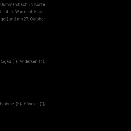
ch Gummersbach in Kürze
ht dabei. Was noch klarer
 geben
ger) und am 27. Oktober
igen
Zurück
oged (1), Andersen (3),
pressum
Blohme (5), Häseler (1),