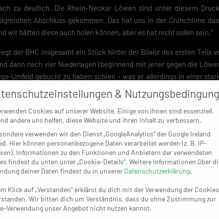
ch zu deutlich. Die Rhein-Neckar Löwen sind unter diesem Druck d
olgreichen Abschluss gekommen. Das hat uns in der Crunchtime das
d wir hätten diese auch holen können, aber es hat nicht sollen sein.“
iegt der BHC insgesamt ein Stück hinter der Bilanz des ersten Teils v
d dann nach vier Niederlagen (beginnend mit jener gegen die Löwen)
iegs-Umfeld gebucht zu haben schien – was er allerdings in einer sta
 korrigieren konnte. Jetzt spricht einiges dafür, dass es Naji und s
tenschutzeinstellungen & Nutzungsbedingun
t mal die Aufgaben bei der SG Flensburg-Handewitt (28. September) 
erwenden Cookies auf unserer Website. Einige von ihnen sind essenziell,
folgen (7. Oktober). Sollte der BHC (2:10 Punkte) in diesen beiden
nd andere uns helfen, diese Website und ihren Inhalt zu verbessern.
er wohl ein klassisches Kellerduell: Dann tritt er als Vorletzter bei
sondere verwenden wir den Dienst „GoogleAnalytics“ der Google Ireland
dort kaum eine Niederlage leisten können.
ed. Hier können personenbezogene Daten verarbeitet werden (z. B. IP-
sen). Informationen zu den Funktionen und Anbietern der verwendeten
es findest du unten unter „Cookie-Details“. Weitere Informationen über di
ndung deiner Daten findest du in unserer
Datenschutzerklärung
.
em Klick auf „Verstanden“ erklärst du dich mit der Verwendung der Cookies
rstanden. Wir bitten dich um Verständnis, dass du ohne Zustimmung zur
en Tagen nach der Pleite gegen den BHC zunächst einiges aufzuarbei
e-Verwendung unser Angebot nicht nutzen kannst.
men kurz vor dem Auftritt beim TVB zwei bittere Nachrichten, die d