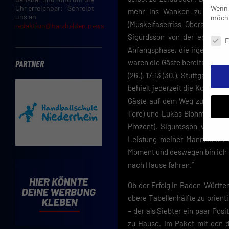
Wenn 
Uhr erreichbar: Schreibt
mehr ins Wanken zu bringe
uns an
möcht
(Muskelfaserriss Oberschenke
redaktion@harzhelden.news
Daten
Sigurdsson von der ersten M
E
Anfangsphase, die irgendwie a
waren die Gäste bereits mit de
PARTNER
(26.), 17:13 (30.). Stuttgart ka
behielt jederzeit die Kontrolle
Gäste auf dem Weg zum Sieg w
Tore) und Lukas Blohme (rech
Prozent). Sigurdsson war – k
Leistung meiner Mannschaft 
Moment und deswegen bin ich se
Insbe
nach Hause fahren.“
Limit
Adres
Ob der Erfolg in Baden-Württe
Cooki
Verwe
obere Tabellenhälfte zu orien
– der als Siebter ein paar Pos
Mit d
zu Hause. Im Paket mit den 
einve