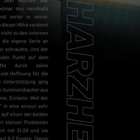
al zwei Wochen war
eimat des Handballs
nd verlor in seiner
 dieser Höhe verdient
 nicht zu den internen
 die eigene Serie an
er schraubte. Und der
jeden Punkt auf dem
pfte durch seine
viel Hoffnung für die
e Unterstützung ging
die Gummersbacher aus
me. Erstens: Weil der
 in eine erneut sehr
r auf einen der beiden
ht kleinen Problemen
nt mit 31:29 und sie
auf 5:7 Punkte. Davon