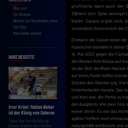
profitierte dann auch der 
Über uns
Zählern (ein Spiel weniger) 
Für Vereine
Werben auf Harzhelden.news
bleibt. Daraus ergibt sich
Fair Play
zumindest theoretisch die Ch
Mitarbeiter werden
Einmal in der Saison einen der
inzwischen beinahe in seiner 
14. Mai 2023 gegen die Füchse
HARZ BEISEITE
den Besten ihrer Klasse auf A
als der BHC die Rhein-Neckar 
auf einen Punkt hoffen konnte 
Drücker den Stecker zog. Viel 
hinterherlaufen musste. Das tat
und dran war, die Partie zu ki
den Ausgleich, ehe zwei Tore v
Irrer Krimi: Fabian Neher
keiner ahnte: Es war das letzt
ist der König von Salerno
späten Treffern noch einmal aus 
Team der Uni Duisburg-
naturgemäß enttäuscht und er 
Essen erlebte als Fünfter