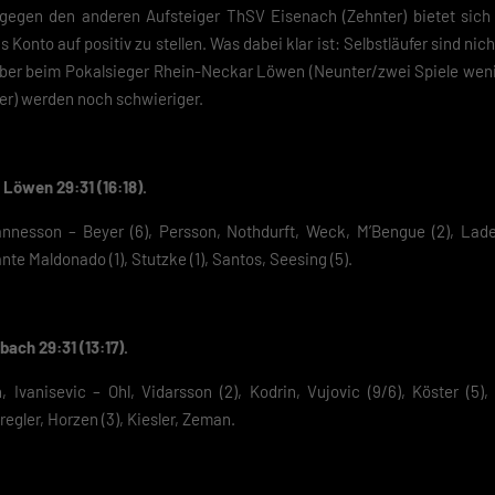
e-Verwendung unser Angebot nicht nutzen kannst.
r gegen den anderen Aufsteiger ThSV Eisenach (Zehnter) bietet si
s Konto auf positiv zu stellen. Was dabei klar ist: Selbstläufer sind nic
du unter 16 Jahre alt bist und deine Zustimmung zu freiwilligen Diensten
ober beim Pokalsieger Rhein-Neckar Löwen (Neunter/zwei Spiele weni
est, musst du deine Erziehungsberechtigten um Erlaubnis bitten.
finden Sie eine Übersicht über alle verwendeten Cookies. Sie können Ihre
er) werden noch schwieriger.
lligung zu ganzen Kategorien geben oder sich weitere Informationen anze
n und so nur bestimmte Cookies auswählen.
eichern
Löwen 29:31 (16:18).
nesson – Beyer (6), Persson, Nothdurft, Weck, M’Bengue (2), Ladef
schutzeinstellungen
nziell (2)
nte Maldonado (1), Stutzke (1), Santos, Seesing (5).
zielle Cookies ermöglichen grundlegende Funktionen und sind für die einwandfreie
ion der Website erforderlich.
Cookie-Informationen anzeigen
ach 29:31 (13:17).
Datenschutzerklärung
Im
Ivanisevic – Ohl, Vidarsson (2), Kodrin, Vujovic (9/6), Köster (5), 
regler, Horzen (3), Kiesler, Zeman.