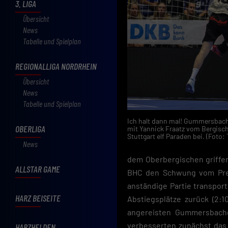
3. LIGA
Übersicht
News
Tabelle und Spielplan
REGIONALLIGA NORDRHEIN
Übersicht
News
Tabelle und Spielplan
Ich halt dann mal! Gummersbach
OBERLIGA
mit Yannick Fraatz vom Bergisch
Stuttgart elf Paraden bei. (Foto
News
dem Oberbergischen griffe
ALLSTAR GAME
BHC den Schwung vom Premi
anständige Partie transporti
HARZ BEISEITE
Abstiegsplätze zurück (2:
angereisten Gummersbache
verbesserten zunächst das 
HARZHELDEN