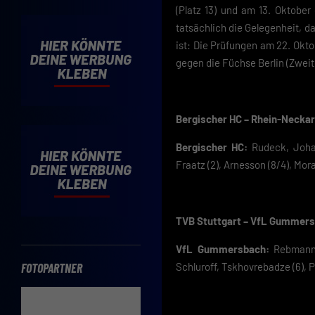
Cooki
(Platz 13) und am 13. Oktobe
tatsächlich die Gelegenheit, da
Wenn 
ist: Die Prüfungen am 22. Okt
möcht
Hier 
gegen die Füchse Berlin (Zweit
Einwi
lasse
Sp
Bergischer HC – Rhein-Neckar 
Bergischer HC:
Rudeck, Johan
Daten
Esse
Fraatz (2), Arnesson (8/4), Mora
Essen
Funkt
TVB Stuttgart – VfL Gummersb
VfL Gummersbach:
Rebmann, 
Schluroff, Tskhovrebadze (6), P
FOTOPARTNER