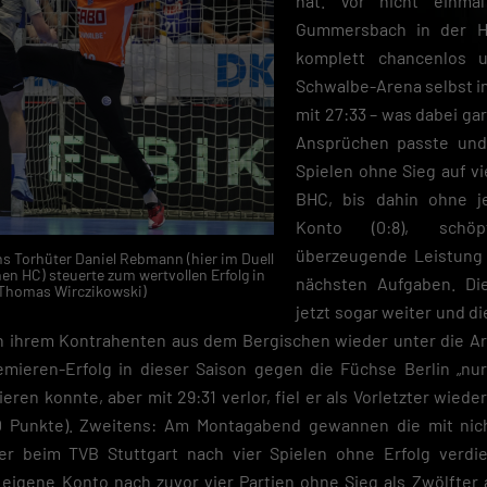
hat. Vor nicht einm
Gummersbach in der H
komplett chancenlos u
Schwalbe-Arena selbst in
mit 27:33 – was dabei gar
Ansprüchen passte und
Spielen ohne Sieg auf vi
BHC, bis dahin ohne 
Konto (0:8), schö
überzeugende Leistung 
s Torhüter Daniel Rebmann (hier im Duell
en HC) steuerte zum wertvollen Erfolg in
nächsten Aufgaben. Di
: Thomas Wirczikowski)
jetzt sogar weiter und 
n ihrem Kontrahenten aus dem Bergischen wieder unter die Ar
eren-Erfolg in dieser Saison gegen die Füchse Berlin „nur“
eren konnte, aber mit 29:31 verlor, fiel er als Vorletzter wiede
10 Punkte). Zweitens: Am Montagabend gewannen die mit nic
r beim TVB Stuttgart nach vier Spielen ohne Erfolg verdie
eigene Konto nach zuvor vier Partien ohne Sieg als Zwölfter 