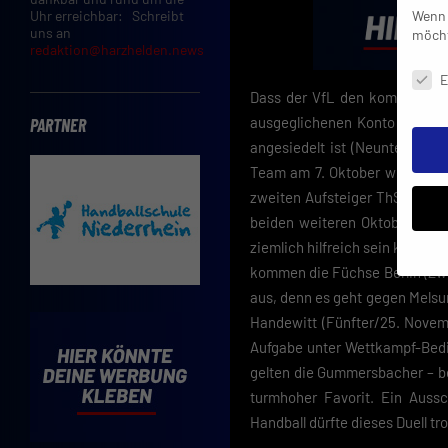
Wenn 
Uhr erreichbar: Schreibt
uns an
möcht
redaktion@harzhelden.news
Daten
E
Dass der VfL den kommenden 
ausgeglichenen Konto und de
PARTNER
angesiedelt ist (Neunter/6:6 
Team am 7. Oktober weder bei
zweiten Aufsteiger ThSV Eisena
beiden weiteren Oktober-Aufg
ziemlich hilfreich sein könnte
kommen die Füchse Berlin (Zw
aus, denn es geht gegen Melsu
Insbe
Handewitt (Fünfter/25. Novem
Limit
Adres
Aufgabe unter Wettkampf-Bedin
Cooki
gelten die Gummersbacher – be
Verwe
turmhoher Favorit. Ein Auss
Handball dürfte dieses Duell t
Mit d
einve