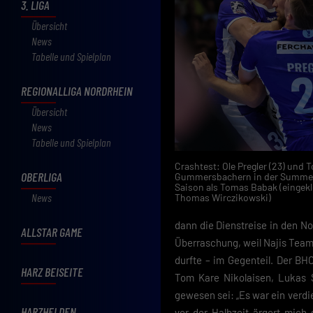
3. LIGA
Übersicht
News
Tabelle und Spielplan
REGIONALLIGA NORDRHEIN
Übersicht
News
Tabelle und Spielplan
Crashtest: Ole Pregler (23) und 
OBERLIGA
Gummersbachern in der Summe b
Saison als Tomas Babak (eingek
News
Thomas Wirczikowski)
dann die Dienstreise in den N
ALLSTAR GAME
Überraschung, weil Najis Team
durfte – im Gegenteil. Der BH
HARZ BEISEITE
Tom Kare Nikolaisen, Lukas St
gewesen sei: „Es war ein verdi
HARZHELDEN
vor der Halbzeit ärgert mich