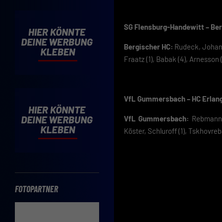
Cooki
Wenn 
SG Flensburg-Handewitt – Berg
möcht
Hier 
Bergischer HC:
Rudeck, Johanne
Einwi
Fraatz (1), Babak (4), Arnesson 
lasse
Sp
VfL Gummersbach – HC Erlange
Daten
Esse
VfL Gummersbach:
Rebmann, I
Essen
Köster, Schluroff (1), Tskhovreb
Funkt
FOTOPARTNER