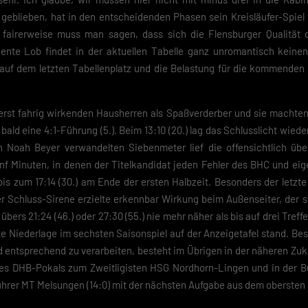
geblieben, hat in den entscheidenden Phasen sein Kreisläufer-Spiel f
fairerweise muss man sagen, dass sich die Flensburger Qualität d
ente Lob findet in der aktuellen Tabelle ganz unromantisch keinen
 auf dem letzten Tabellenplatz und die Belastung für die kommenden 
erst fahrig wirkenden Hausherren als Spaßverderber und sie machten a
ld eine 4:1-Führung (5.). Beim 13:10 (20.) lag das Schlusslicht wieder
n Noah Beyer verwandelten Siebenmeter lief die offensichtlich üb
ünf Minuten, in denen der Titelkandidat jeden Fehler des BHC und e
 bis zum 17:14 (30.) am Ende der ersten Halbzeit. Besonders der letzte
er Schluss-Sirene erzielte erkennbar Wirkung beim Außenseiter, der 
übers 21:24 (46.) oder 27:30 (55.) nie mehr näher als bis auf drei Tre
e Niederlage im sechsten Saisonspiel auf der Anzeigetafel stand. Bes
d entsprechend zu verarbeiten, besteht im Übrigen in der näheren Zu
 des DHB-Pokals zum Zweitligisten HSG Nordhorn-Lingen und in der B
ührer MT Melsungen (14:0) mit der nächsten Aufgabe aus dem obersten 