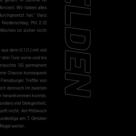
orciert. Wir haben alles
urchgesetzt hat.“ Ganz
 Niederschlag: Mit 2:12
Wochen ist sicher nicht
us dem 0:1 (1.) mit viel
 drei Tore vorne und bis
erraschte SG permanent
igene Chance konsequent
 Flensburger Treffer von
sich dennoch im zweiten
ffer herankommen konnte,
onders viel Gelegenheit,
kunft nicht: Am Mittwoch
undesliga am 7. Oktober
Regal weiter.