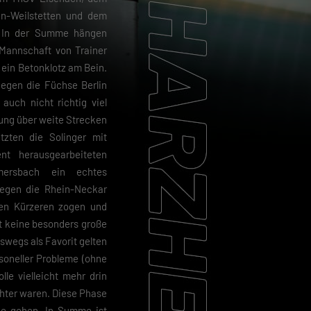
n-Weilstetten und dem
. In der Summe hängen
 Mannschaft von Trainer
ein Betonklotz am Bein.
egen die Füchse Berlin
uch nicht richtig viel
ung über weite Strecken
tzten die Solinger mit
nt herausgearbeiteten
ersbach ein echtes
gegen die Rhein-Neckar
en Kürzeren zogen und
tt keine besonders große
swegs als Favorit gelten
rsoneller Probleme (ohne
le vielleicht mehr drin
chter waren. Diese Phase
ine gehen. In Summe ist