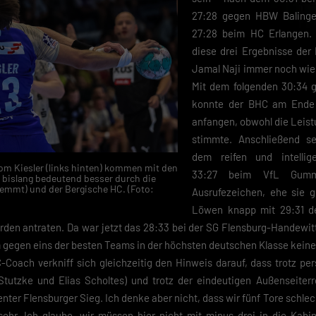
27:28 gegen HBW Balinge
27:28 beim HC Erlangen
diese drei Ergebnisse der
Jamal Naji immer noch wie 
Mit dem folgenden 30:34 g
konnte der BHC am Ende a
anfangen, obwohl die Leist
stimmte. Anschließend se
dem reifen und intellige
Tom Kiesler (links hinten) kommen mit den
33:27 beim VfL Gumm
islang bedeutend besser durch die
lemmt) und der Bergische HC. (Foto:
Ausrufezeichen, ehe sie 
Löwen knapp mit 29:31 d
orden antraten. Da war jetzt das 28:33 bei der SG Flensburg-Handewi
 gegen eins der besten Teams in der höchsten deutschen Klasse keine
C-Coach verkniff sich gleichzeitig den Hinweis darauf, dass trotz pe
utzke und Elias Scholtes) und trotz der eindeutigen Außenseiterrol
enter Flensburger Sieg. Ich denke aber nicht, dass wir fünf Tore schle
 sehr. Ich glaube, wir müssen hier nicht mit minus drei in die Kab