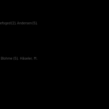
 geben
efoged (2), Andersen (5),
igen
Zurück
 Blohme (5), Häseler, M.
pressum