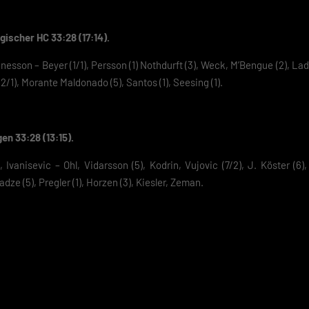
e-Verwendung unser Angebot nicht nutzen kannst.
du unter 16 Jahre alt bist und deine Zustimmung zu freiwilligen Diensten
ischer HC 33:28 (17:14).
est, musst du deine Erziehungsberechtigten um Erlaubnis bitten.
finden Sie eine Übersicht über alle verwendeten Cookies. Sie können Ihre
sson – Beyer (1/1), Persson (1) Nothdurft (3), Weck, M’Bengue (2), Lad
lligung zu ganzen Kategorien geben oder sich weitere Informationen anze
(2/1), Morante Maldonado (5), Santos (1), Seesing (1).
n und so nur bestimmte Cookies auswählen.
eichern
n 33:28 (13:15).
schutzeinstellungen
nziell (2)
vanisevic – Ohl, Vidarsson (5), Kodrin, Vujovic (7/2), J. Köster (6),
zielle Cookies ermöglichen grundlegende Funktionen und sind für die einwandfreie
adze (5), Pregler (1), Horzen (3), Kiesler, Zeman.
ion der Website erforderlich.
Cookie-Informationen anzeigen
Datenschutzerklärung
Im