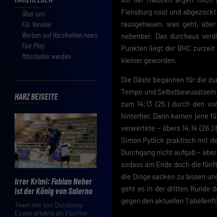
Flensburg cool und abgezockt 
Über uns
Für Vereine
rausgehauen, was geht, aber 
Werben auf Harzhelden.news
nebenbei: Das durchaus verdi
Fair Play
Punkten liegt der BHC zurzeit
Mitarbeiter werden
kleiner geworden.
Die Gäste begannen für die zu
Tempo und Selbstbewusstsein ba
HARZ BEISEITE
zum 14:13 (25.) durch den vo
hinterher. Dann kamen jene f
verwertete – übers 14:14 (26.)
Simon Pytlick praktisch mit d
Durchgang nicht aufgab – aber 
sodass am Ende doch die fünft
die Dinge sacken zu lassen un
Irrer Krimi: Fabian Neher
geht es in der dritten Runde
ist der König von Salerno
gegen den aktuellen Tabellenf
Team der Uni Duisburg-
Essen erlebte als Fünfter