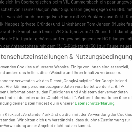
s sie sich im Oberbergischen beim VfL Gummersbach ein paar unge
nnschaft von Trainer Gudjon Valur Sigurdsson gegen gegen den BHC mi
k – was sich auch im negativen Konto mit 3:7 Punkten ausdrückt. Kurz
ik Mappes (private Gründe) und Linkshänder Tom Jansen (Muskelfaser
arauf: Er kämpft sich beim TVB Stuttgart zum 31:29 und hilft damit 
ld die Stuttgarter gehören, und er gewinnt gegen den HC Erlangen mit
 in der Anfangsphase mit dem 13:15-Rückstand (30.) zur Pause neu
gt wieder der Ausgleich, ehe die Partie ab dem 18:17 (35.) zu kippen beg
tenschutzeinstellungen & Nutzungsbedingun
mmersbach zum ersten Mal etwas befreien und zum zweiten Mal vom 24
erwenden Cookies auf unserer Website. Einige von ihnen sind essenziell,
gen anschließend auf der Zielgeraden Julian Köster mit dem 26:20 (57.)
nd andere uns helfen, diese Website und ihren Inhalt zu verbessern.
ummersbacher jeweils die Ruhe bewahren und richtige Antworten fi
sondere verwenden wir den Dienst „GoogleAnalytics“ der Google Ireland
r zufrieden mit der Leistung meiner Mannschaft. Wir haben sehr gut ang
ed. Hier können personenbezogene Daten verarbeitet werden (z. B. IP-
 eben sehr stark ist. In der ersten Halbzeit haben wir uns gegen die
sen). Informationen zu den Funktionen und Anbietern der verwendeten
es findest du unten unter „Cookie-Details“. Weitere Informationen über di
r ersten Halbzeit verlieren wir dann mit drei Toren, aber insgesamt wa
ndung deiner Daten findest du in unserer
Datenschutzerklärung
.
eden. Wir kommen auch gut aus der Halbzeit raus mit einem überra
cen ein bisschen Vorsprung. Ich könnte heute viele Leute nennen, 
em Klick auf „Verstanden“ erklärst du dich mit der Verwendung der Cookies
haben. Die ganze Mannschaft hat sich ein Lob verdient.“
rstanden. Wir bitten dich um Verständnis, dass du ohne Zustimmung zur
e-Verwendung unser Angebot nicht nutzen kannst.