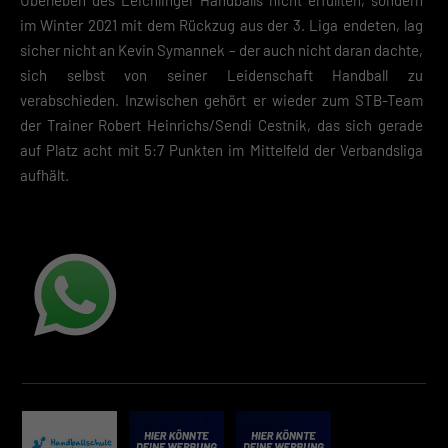
Essenzielle Cookies ermöglichen grundlegende Funktionen und sind für die
im Winter 2021 mit dem Rückzug aus der 3. Liga endeten, lag
einwandfreie Funktion der Website erforderlich.
sicher nicht an Kevin Symannek – der auch nicht daran dachte,
Cookie-Informationen anzeigen
sich selbst von seiner Leidenschaft Handball zu
Datenschutzerklärung
Impressum
verabschieden. Inzwischen gehört er wieder zum STB-Team
der Trainer Robert Heinrichs/Sendi Cestnik, das sich gerade
auf Platz acht mit 5:7 Punkten im Mittelfeld der Verbandsliga
aufhält.