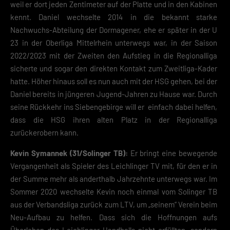
Funktionen und Anbietern der verwendeten Cookies findest du
weil er dort jeden Zentimeter auf der Platte und in den Kabinen
unten unter „Cookie-Details“. Weitere Informationen über die
kennt. Daniel wechselte 2014 in die bekannt starke
Verwendung deiner Daten findest du in
Nachwuchs-Abteilung der Dormagener, ehe er später in der U
unserer
Datenschutzerklärung
.
23 in der Oberliga Mittelrhein unterwegs war, in der Saison
Mit dem Klick auf „Verstanden“ erklärst du dich mit der Verwendung
2022/2023 mit der Zweiten den Aufstieg in die Regionalliga
der Cookies einverstanden. Wir bitten dich um Verständnis, dass du
sicherte und sogar den direkten Kontakt zum Zweitliga-Kader
ohne Zustimmung zur Cookie-Verwendung unser Angebot nicht
nutzen kannst.
hatte. Höher hinaus soll es nun auch mit der HSG gehen, bei der
Daniel bereits in jüngeren Jugend-Jahren zu Hause war. Durch
Wenn du unter 16 Jahre alt bist und deine Zustimmung zu
seine Rückkehr ins Siebengebirge will er einfach dabei helfen,
freiwilligen Diensten geben möchtest, musst du deine
dass die HSG ihren alten Platz in der Regionalliga
Erziehungsberechtigten um Erlaubnis bitten.
Hier finden Sie eine Übersicht über alle verwendeten Cookies. Sie
zurückerobern kann.
können Ihre Einwilligung zu ganzen Kategorien geben oder sich
weitere Informationen anzeigen lassen und so nur bestimmte
Kevin Symannek (31/Solinger TB):
Er bringt eine bewegende
Cookies auswählen.
Vergangenheit als Spieler des Leichlinger TV mit, für den er in
der Summe mehr als anderthalb Jahrzehnte unterwegs war. Im
Speichern
Sommer 2020 wechselte Kevin noch einmal vom Solinger TB
Zurück
aus der Verbandsliga zurück zum LTV, um „seinem“ Verein beim
Datenschutzeinstellungen
Neu-Aufbau zu helfen. Dass sich die Hoffnungen aufs
Essenziell (2)
Überleben des Leichlinger Handballs nicht erfüllten, sondern