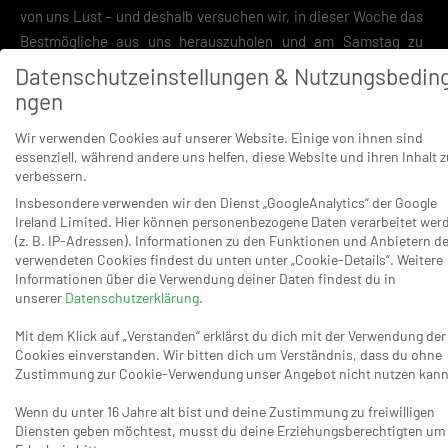
von uns Lust – und deshalb versuchen wir, in dieser Woche das
Bestmögliche aus uns herauszuholen und am Samstag zu
schauen, wo die Reise hingeht. Jedes Spiel muss erst gespielt
Datenschutzeinstellungen & Nutzungsbedin
werden, aber das wird eine harte Aufgabe. Primär wichtig ist,
ngen
dass wir die Fehlerzahl reduzieren, uns Stück für Stück
Wir verwenden Cookies auf unserer Website. Einige von ihnen sind
Selbstvertrauen holen und allmählich anfangen, das Feld von
essenziell, während andere uns helfen, diese Website und ihren Inhalt z
hinten aufzurollen.“
verbessern.
Insbesondere verwenden wir den Dienst „GoogleAnalytics“ der Google
Ireland Limited. Hier können personenbezogene Daten verarbeitet wer
(z. B. IP-Adressen). Informationen zu den Funktionen und Anbietern de
verwendeten Cookies findest du unten unter „Cookie-Details“. Weitere
Informationen über die Verwendung deiner Daten findest du in
unserer
Datenschutzerklärung
.
So tief im Keller stecken die Opladener bei Weitem nicht – im
Gegenteil. Trainer Fabrice Voigt zieht erstens Mut aus dem
Mit dem Klick auf „Verstanden“ erklärst du dich mit der Verwendung der
Cookies einverstanden. Wir bitten dich um Verständnis, dass du ohne
Duell mit Interaktiv, das zwar nicht ins Regal mit dem höchsten
Zustimmung zur Cookie-Verwendung unser Angebot nicht nutzen kann
Niveau gehörte, aber zwei verdiente Punkte brachte, und auch
der Blick in die Vergangenheit lässt die Opladener auf ein
Wenn du unter 16 Jahre alt bist und deine Zustimmung zu freiwilligen
Diensten geben möchtest, musst du deine Erziehungsberechtigten um
anständiges Ergebnis hoffen: So gab es etwa am 28. Januar