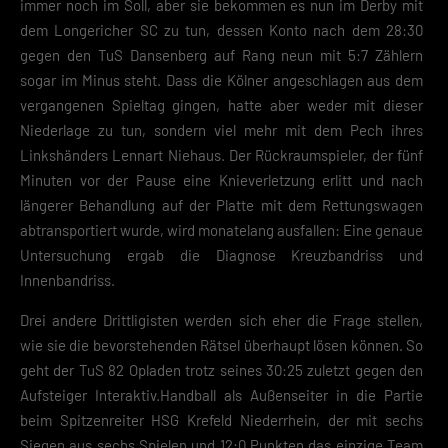
immer noch im Soll, aber sie bekommen es nun im Derby mit
dem Longericher SC zu tun, dessen Konto nach dem 28:30
gegen den TuS Dansenberg auf Rang neun mit 5:7 Zählern
sogar im Minus steht. Dass die Kölner angeschlagen aus dem
vergangenen Spieltag gingen, hatte aber weder mit dieser
Niederlage zu tun, sondern viel mehr mit dem Pech ihres
Linkshänders Lennart Niehaus. Der Rückraumspieler, der fünf
Minuten vor der Pause eine Knieverletzung erlitt und nach
längerer Behandlung auf der Platte mit dem Rettungswagen
abtransportiert wurde, wird monatelang ausfallen: Eine genaue
Untersuchung ergab die Diagnose Kreuzbandriss und
Innenbandriss.
Drei andere Drittligisten werden sich eher die Frage stellen,
wie sie die bevorstehenden Rätsel überhaupt lösen können. So
geht der TuS 82 Opladen trotz seines 30:25 zuletzt gegen den
Aufsteiger Interaktiv.Handball als Außenseiter in die Partie
beim Spitzenreiter HSG Krefeld Niederrhein, der mit sechs
Siegen aus sechs Spielen und 12:0 Punkten das einzige Team