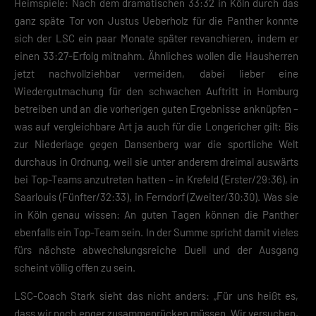
Heimspiele: Nach dem dramatischen 33:32 in Köln durch das
ganz späte Tor von Justus Ueberholz für die Panther konnte
Wenn du unter 16 Jahre alt bist und deine Zustimmung zu freiwilligen
sich der LSC ein paar Monate später revanchieren, indem er
Diensten geben möchtest, musst du deine Erziehungsberechtigten um
Erlaubnis bitten.
einen 33:27-Erfolg mitnahm. Ähnliches wollen die Hausherren
Hier finden Sie eine Übersicht über alle verwendeten Cookies. Sie kön
jetzt nachvollziehbar vermeiden, dabei lieber eine
Ihre Einwilligung zu ganzen Kategorien geben oder sich weitere
Wiedergutmachung für den schwachen Auftritt in Homburg
Informationen anzeigen lassen und so nur bestimmte Cookies
auswählen.
betreiben und an die vorherigen guten Ergebnisse anknüpfen –
was auf vergleichbare Art ja auch für die Longericher gilt: Bis
Speichern
zur Niederlage gegen Dansenberg war die sportliche Welt
durchaus in Ordnung, weil sie unter anderem dreimal auswärts
Zurück
bei Top-Teams anzutreten hatten – in Krefeld (Erster/29:36), in
Datenschutzeinstellungen
Essenziell (2)
Saarlouis (Fünfter/32:33), in Ferndorf (Zweiter/30:30). Was sie
in Köln genau wissen: An guten Tagen können die Panther
Essenzielle Cookies ermöglichen grundlegende Funktionen und sind für die
einwandfreie Funktion der Website erforderlich.
ebenfalls ein Top-Team sein. In der Summe spricht damit vieles
fürs nächste abwechslungsreiche Duell und der Ausgang
Cookie-Informationen anzeigen
scheint völlig offen zu sein.
Datenschutzerklärung
Impres
LSC-Coach Stark sieht das nicht anders: „Für uns heißt es,
dass wir noch enger zusammenrücken müssen. Wir versuchen,