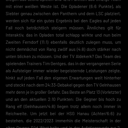
mit einer weißen Weste ist. Die Opladener (6:6 Punkte), als
Siebter genau zwischen den Panthern und dem LSC platziert,
werden sich für ein gutes Ergebnis bei den Eagles auf jeden
Fall noch beträchtlich steigern müssen. Ähnliches gilt für
Interaktiv, das in Opladen total schlapp wirkte und nun beim
Zweiten Ferndorf (11:1) ebenfalls deutlich zulegen muss, um
nicht demnächst von Rang zwölf aus (4:8) doch stärker nach
unten blicken zu müssen. Und der TV Aldekerk? Das Team des
spielenden Trainers Tim Gentges, das in der vergangenen Serie
als Aufsteiger immer wieder begeisternde Leistungen zeigte,
hinkt auf jeden Fall den eigenen Erwartungen weit hinterher
und steckt nach dem 24:33-Debakel gegen den TV Gelnhausen
mehr denn je in großer Gefahr. Das Beste an Platz 13 (Vorletzter)
und an den aktuellen 2:10 Punkten: Die Gegner bis hoch zu
Rang elf (Gelnhausen/4:8) liegen trotz allem noch immer in
Reichweite. Um jetzt bei der HSG Hanau (Achter/6:6) zu
bestehen, die 2022/2023 immerhin die Meisterschaft in der
alten Gruppe Süd-West holte und in der Aufstiegsrunde zur 2.