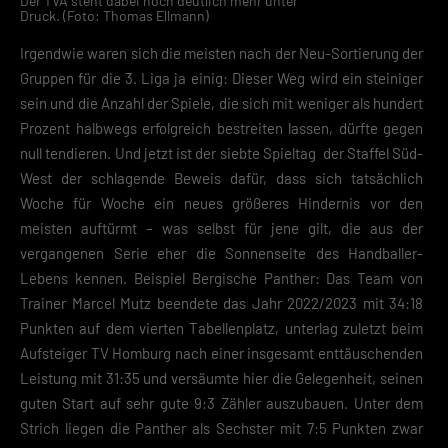
Der TVA steht dabei noch deutlich mehr unter
Druck. (Foto: Thomas Ellmann)
Irgendwie waren sich die meisten nach der Neu-Sortierung der
Gruppen für die 3. Liga ja einig: Dieser Weg wird ein steiniger
sein und die Anzahl der Spiele, die sich mit weniger als hundert
Prozent halbwegs erfolgreich bestreiten lassen, dürfte gegen
null tendieren. Und jetzt ist der siebte Spieltag der Staffel Süd-
West der schlagende Beweis dafür, dass sich tatsächlich
Woche für Woche ein neues größeres Hindernis vor den
meisten auftürmt – was selbst für jene gilt, die aus der
vergangenen Serie eher die Sonnenseite des Handballer-
Lebens kennen. Beispiel Bergische Panther: Das Team von
Trainer Marcel Mutz beendete das Jahr 2022/2023 mit 34:18
Punkten auf dem vierten Tabellenplatz, unterlag zuletzt beim
Aufsteiger TV Homburg nach einer insgesamt enttäuschenden
Leistung mit 31:35 und versäumte hier die Gelegenheit, seinen
guten Start auf sehr gute 9:3 Zähler auszubauen. Unter dem
Strich liegen die Panther als Sechster mit 7:5 Punkten zwar