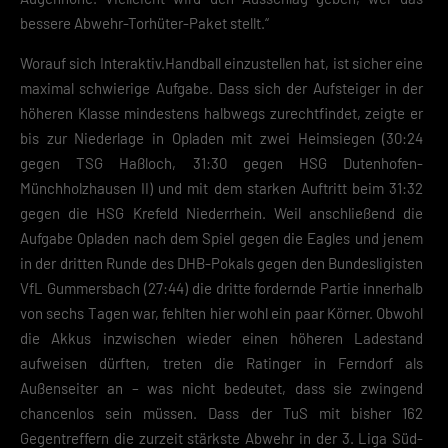
bessere Abwehr-Torhüter-Paket stellt.“
Worauf sich Interaktiv.Handball einzustellen hat, ist sicher eine
maximal schwierige Aufgabe. Dass sich der Aufsteiger in der
höheren Klasse mindestens halbwegs zurechtfindet, zeigte er
bis zur Niederlage in Opladen mit zwei Heimsiegen (30:24
gegen TSG Haßloch, 31:30 gegen HSG Dutenhofen-
Münchholzhausen II) und mit dem starken Auftritt beim 31:32
gegen die HSG Krefeld Niederrhein. Weil anschließend die
Aufgabe Opladen nach dem Spiel gegen die Eagles und jenem
in der dritten Runde des DHB-Pokals gegen den Bundesligisten
VfL Gummersbach (27:44) die dritte fordernde Partie innerhalb
von sechs Tagen war, fehlten hier wohl ein paar Körner. Obwohl
die Akkus inzwischen wieder einen höheren Ladestand
aufweisen dürften, treten die Ratinger in Ferndorf als
Außenseiter an – was nicht bedeutet, dass sie zwingend
chancenlos sein müssen. Dass der TuS mit bisher 162
Gegentreffern die zurzeit stärkste Abwehr in der 3. Liga Süd-