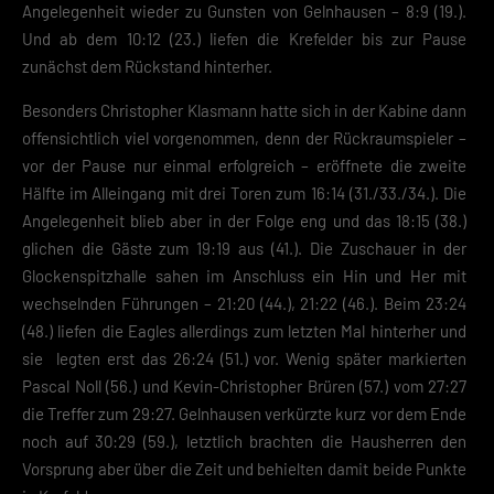
Angelegenheit wieder zu Gunsten von Gelnhausen – 8:9 (19.).
Und ab dem 10:12 (23.) liefen die Krefelder bis zur Pause
zunächst dem Rückstand hinterher.
Besonders Christopher Klasmann hatte sich in der Kabine dann
offensichtlich viel vorgenommen, denn der Rückraumspieler –
vor der Pause nur einmal erfolgreich – eröffnete die zweite
Hälfte im Alleingang mit drei Toren zum 16:14 (31./33./34.). Die
Angelegenheit blieb aber in der Folge eng und das 18:15 (38.)
glichen die Gäste zum 19:19 aus (41.). Die Zuschauer in der
Glockenspitzhalle sahen im Anschluss ein Hin und Her mit
wechselnden Führungen – 21:20 (44.), 21:22 (46.). Beim 23:24
(48.) liefen die Eagles allerdings zum letzten Mal hinterher und
sie legten erst das 26:24 (51.) vor. Wenig später markierten
Pascal Noll (56.) und Kevin-Christopher Brüren (57.) vom 27:27
die Treffer zum 29:27. Gelnhausen verkürzte kurz vor dem Ende
noch auf 30:29 (59.), letztlich brachten die Hausherren den
Vorsprung aber über die Zeit und behielten damit beide Punkte