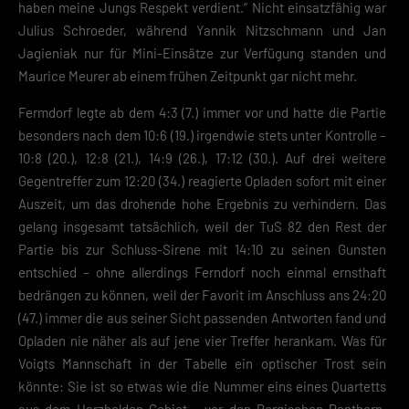
haben meine Jungs Respekt verdient.“ Nicht einsatzfähig war
Julius Schroeder, während Yannik Nitzschmann und Jan
Jagieniak nur für Mini-Einsätze zur Verfügung standen und
Maurice Meurer ab einem frühen Zeitpunkt gar nicht mehr.
Fermdorf legte ab dem 4:3 (7.) immer vor und hatte die Partie
besonders nach dem 10:6 (19.) irgendwie stets unter Kontrolle –
10:8 (20.), 12:8 (21.), 14:9 (26.), 17:12 (30.). Auf drei weitere
Gegentreffer zum 12:20 (34.) reagierte Opladen sofort mit einer
Auszeit, um das drohende hohe Ergebnis zu verhindern. Das
gelang insgesamt tatsächlich, weil der TuS 82 den Rest der
Partie bis zur Schluss-Sirene mit 14:10 zu seinen Gunsten
entschied – ohne allerdings Ferndorf noch einmal ernsthaft
bedrängen zu können, weil der Favorit im Anschluss ans 24:20
(47.) immer die aus seiner Sicht passenden Antworten fand und
Opladen nie näher als auf jene vier Treffer herankam. Was für
Voigts Mannschaft in der Tabelle ein optischer Trost sein
könnte: Sie ist so etwas wie die Nummer eins eines Quartetts