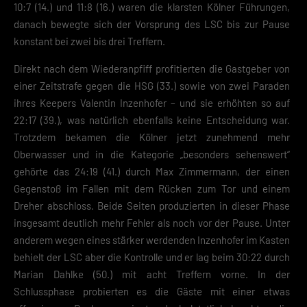
10:7 (14.) und 11:8 (16.) waren die klarsten Kölner Führungen,
danach bewegte sich der Vorsprung des LSC bis zur Pause
konstant bei zwei bis drei Treffern.
Direkt nach dem Wiederanpfiff profitierten die Gastgeber von
einer Zeitstrafe gegen die HSG (33.) sowie von zwei Paraden
ihres Keepers Valentin Inzenhofer – und sie erhöhten so auf
22:17 (39.), was natürlich ebenfalls keine Entscheidung war.
Trotzdem bekamen die Kölner jetzt zunehmend mehr
Oberwasser und in die Kategorie „besonders sehenswert“
gehörte das 24:19 (41.) durch Max Zimmermann, der einen
Gegenstoß im Fallen mit dem Rücken zum Tor und einem
Dreher abschloss. Beide Seiten produzierten in dieser Phase
insgesamt deutlich mehr Fehler als noch vor der Pause. Unter
anderem wegen eines stärker werdenden Inzenhofer im Kasten
behielt der LSC aber die Kontrolle und er lag beim 30:22 durch
Marian Dahlke (50.) mit acht Treffern vorne. In der
Schlussphase probierten es die Gäste mit einer etwas