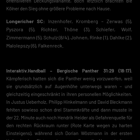
offensiveren Deckungsvariante, doch letztlich brachten die
Kölner den Sieg ohne größere Probleme nach Hause.
Longericher SC:
Inzenhofer, Kromberg – Zerwas (5),
Pyszora (5), Richter, Thöne (3), Schiefer, Wolf,
Zimmermann (5), Schulz (8/4), Johnen, Rinke (1), Dahlke (2),
Malolepszy (6), Falkenreck.
Interaktiv.Handball – Bergische Panther 31:29 (18:17).
Kämpferisch hatten sich die Panther wenig vorzuwerfen, weil
sie grundsätzlich auf Augenhöhe unterwegs waren – und
gleichzeitig eingeschränkt in ihren personellen Möglichkeiten.
In Justus Ueberholz, Philipp Hinkelmann und David Bleckmann
fehlten sowieso schon drei Stammkräfte und dann musste in
der 22. Minute auch noch Hendrik Heider als Gefahrenquelle für
den rechten Rückraum runter (Rote Karte wegen zu harten
Einsteigens), während sich Dorian Wöstmann in der ersten