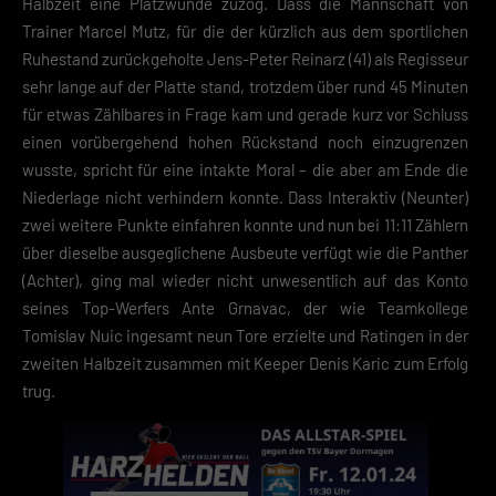
Halbzeit eine Platzwunde zuzog. Dass die Mannschaft von
Trainer Marcel Mutz, für die der kürzlich aus dem sportlichen
Ruhestand zurückgeholte Jens-Peter Reinarz (41) als Regisseur
sehr lange auf der Platte stand, trotzdem über rund 45 Minuten
für etwas Zählbares in Frage kam und gerade kurz vor Schluss
einen vorübergehend hohen Rückstand noch einzugrenzen
wusste, spricht für eine intakte Moral – die aber am Ende die
Niederlage nicht verhindern konnte. Dass Interaktiv (Neunter)
zwei weitere Punkte einfahren konnte und nun bei 11:11 Zählern
über dieselbe ausgeglichene Ausbeute verfügt wie die Panther
(Achter), ging mal wieder nicht unwesentlich auf das Konto
seines Top-Werfers Ante Grnavac, der wie Teamkollege
Tomislav Nuic ingesamt neun Tore erzielte und Ratingen in der
zweiten Halbzeit zusammen mit Keeper Denis Karic zum Erfolg
trug.