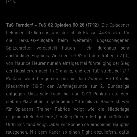
(7/3).
TuS Ferndorf – TuS 82 Opladen 30:26 (17:12).
Die Opladener
bekamen letztlich das, was sie sich als krasser Außenseiter für
die Herkules-Aufgabe beim weiterhin ungeschlagenen
Spitzenreiter vorgestellt hatten – ein durchaus sehr
anständiges Ergebnis. Weil der TuS 82 mit dem frühen 3:2 (6.)
von Maurice Meurer nur ein einziges Mal führte, ging der Sieg
der Hausherren auch in Ordnung, und der TuS strebt bei 21:1
Punkten weiterhin gemeinsam mit dem Zweiten HSG Krefeld
Niederrhein (19:3) der Aufstiegsrunde zur 2. Bundesliga
entgegen. Dass sein Team bei nun 12:10 Punkten auf dem
siebten Platz eher im gehobenen Mittelfeld zu Hause ist, war
für Opladens Trainer Fabrice Voigt wie die Niederlage
allgemein kein Problem: „Der Sieg für Ferndorf geht natürlich in
Ordnung“, fand Voigt, „aber wir können da erhobenen Hauptes
rausgehen. Mit dem Kader so einen Fight abzuliefern, dafür