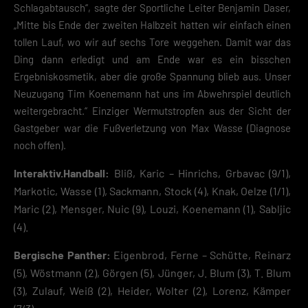
Schlagabtausch“, sagte der Sportliche Leiter Benjamin Daser,
Diensten geben möchtest, musst du deine Erziehungsberechtigten um
„Mitte bis Ende der zweiten Halbzeit hatten wir einfach einen
Erlaubnis bitten.
Hier finden Sie eine Übersicht über alle verwendeten Cookies. Sie kön
tollen Lauf, wo wir auf sechs Tore weggehen. Damit war das
Ihre Einwilligung zu ganzen Kategorien geben oder sich weitere
Ding dann erledigt und am Ende war es ein bisschen
Informationen anzeigen lassen und so nur bestimmte Cookies
Ergebniskosmetik, aber die große Spannung blieb aus. Unser
auswählen.
Neuzugang Tim Koenemann hat uns im Abwehrspiel deutlich
Speichern
weitergebracht.“ Einziger Wermutstropfen aus der Sicht der
Gastgeber war die Fußverletzung von Max Wasse (Diagnose
Zurück
noch offen).
Datenschutzeinstellungen
Essenziell (2)
Interaktiv.Handball:
Bliß, Karic – Hinrichs, Grbavac (9/1),
Essenzielle Cookies ermöglichen grundlegende Funktionen und sind für die
Markotic, Wasse (1), Sackmann, Stock (4), Knak, Oelze (1/1),
einwandfreie Funktion der Website erforderlich.
Maric (2), Mensger, Nuic (9), Louzi, Koenemann (1), Sabljic
Cookie-Informationen anzeigen
(4).
Datenschutzerklärung
Impres
Bergische Panther:
Eigenbrod, Ferne – Schütte, Reinarz
(5), Wöstmann (2), Görgen (5), Jünger, J. Blum (3), T. Blum
(3), Zulauf, Weiß (2), Heider, Wolter (2), Lorenz, Kämper