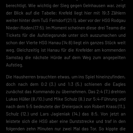
berechtigt. Wie wichtig der Sieg gegen Gelnhausen war, zeigt
der Blick auf die Tabelle: Krefeld liegt hier mit 19:3 Zählern
weiter hinter dem TuS Ferndorf (21:1), aber vor der HSG Rodgau
Nieder-Roden (17:5). Im Moment scheinen diese drei Teams die
Tickets für die Aufstiegsrunde unter sich auszumachen und
schon der Vierte HSG Hanau (14:8) liegt ein ganzes Stück weit
weg. Gleichzeitig ist Hanau für die Krefelder am kommenden
Samstag die nächste Hürde auf dem Weg zum angepeilten
Aufstieg.
Die Hausherren brauchten etwas, um ins Spiel hineinzufinden,
doch nach dem 0:2 (3.) und 1:3 (5.) schienen die Eagles
zunächst das Kommando zu übernehmen. Das 2:4 (7.) drehten
Lukas Hüller (8./10.) und Mike Schulz (8.) zur 5:4-Führung und
nach dem 5:5 bedeutete der Dreierpack von Robert Krass (11.),
Schulz (12.) und Lars Jagieniak (14.) das 8:5. Von jetzt an
leistete sich die HSG aber eine Durststrecke und traf in den
folgenden zehn Minuten nur zwei Mal das Tor. So kippte die