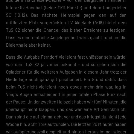
aus dem Harzhelden-Gebiet – vor den Bergischen Panthern,
Interaktiv.Handball (beide 11:11 Punkte) und dem Longericher
SC (10:12). Das nächste Heimspiel gegen den auf den
drittletzten Platz vorgerückten TV Aldekerk (4:18) bietet dem
TuS 82 sicher die Chance, das bisher Erreichte zu festigen.
Dass es eine einfache Angelegenheit wird, glaubt rund um die
Bielerthalle aber keiner.
Dass die Aufgabe Ferndorf vielleicht fast unlösbar sein würde,
war dem TuS 82 ja vorher bekannt – und so sehen sich die
Opladener für die weiteren Aufgaben in diesem Jahr trotz der
Niederlage auch ganz gut positioniert. Ein Grund dafür, dass
beim TuS nicht vielleicht noch etwas mehr drin war, lag in
Voigts Augen entscheidend in jener fatalen Phase kurz nach
der Pause: „In der zweiten Halbzeit haben wir fünf Minuten, die
überhaupt nicht klappen, und das war eine Art Genickbruch.
Dann sind die auf einmal acht vor und das kriegst du nicht jede
Woche hin, acht Tore aufzuholen. Die letzten 20 Minuten haben
wir aufopferungsvoll gespielt und hinten heraus immer wieder