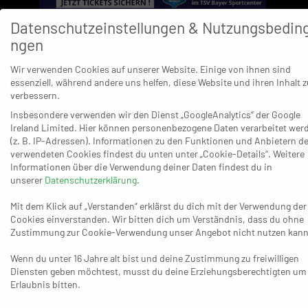
Datenschutzeinstellungen & Nutzungsbedin
Mit dem 2:0 (3.) erwischten die Panther einen Blitzstart, ehe sie
ngen
sich innerhalb von kaum fünf Minuten sieben Gegentreffer
einfingen und sich mit dem 2:7 (8.) aud der Partie zu
Wir verwenden Cookies auf unserer Website. Einige von ihnen sind
verabschieden schienen. Übers 10:6 (12.) und 13:10 (19.) behielt
essenziell, während andere uns helfen, diese Website und ihren Inhalt z
verbessern.
Interaktiv bis zum 16:12 (23.) die Kontrolle – bis es auf den
Insbesondere verwenden wir den Dienst „GoogleAnalytics“ der Google
Spuren der Gäste spielte und in der von ganz vielen Fehlern auf
Ireland Limited. Hier können personenbezogene Daten verarbeitet wer
beiden Seiten geprägten Partie fünf Gegentreffer
(z. B. IP-Adressen). Informationen zu den Funktionen und Anbietern de
hintereinander zum 16:17 (28.) kassierte. Nachher konnte sich
verwendeten Cookies findest du unten unter „Cookie-Details“. Weitere
keiner richtig absetzen und das Rezept ab dem 19:19 (34.) hieß:
Informationen über die Verwendung deiner Daten findest du in
unserer
Datenschutzerklärung
.
Führung Ratingen, Ausgleich Panther. Das blieb bis zum 23:23
(44.) so und Jonas Kämper vergab beim Siebenmeter (45.)
Mit dem Klick auf „Verstanden“ erklärst du dich mit der Verwendung der
sogar die Chance auf die nächste Führung der Panther, bei
Cookies einverstanden. Wir bitten dich um Verständnis, dass du ohne
Zustimmung zur Cookie-Verwendung unser Angebot nicht nutzen kann
denen nach dem 23:26 (49.) bis zum 25:31 (57.) die Reserven
aufgebraucht zu sein schienen. In einer 4:0-Serie kam dann
Wenn du unter 16 Jahre alt bist und deine Zustimmung zu freiwilligen
das 29:31 (60.) durch Simon Wolter doch zu spät für die
Diensten geben möchtest, musst du deine Erziehungsberechtigten um
Erlaubnis bitten.
vollständige Wende.
Datenschutzeinstellungen & Nutzungsbedingungen