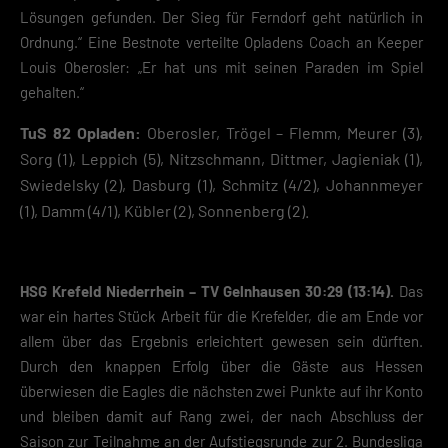
Lösungen gefunden. Der Sieg für Ferndorf geht natürlich in
Ordnung.“ Eine Bestnote verteilte Opladens Coach an Keeper
Louis Oberosler: „Er hat uns mit seinen Paraden im Spiel
gehalten.“
TuS 82 Opladen:
Oberosler, Trögel – Flemm, Meurer (3),
Sorg (1), Leppich (5), Nitzschmann, Dittmer, Jagieniak (1),
Swiedelsky (2), Dasburg (1), Schmitz (4/2), Johannmeyer
(1), Damm (4/1), Kübler (2), Sonnenberg (2).
HSG Krefeld Niederrhein – TV Gelnhausen 30:29 (13:14).
Das
war ein hartes Stück Arbeit für die Krefelder, die am Ende vor
allem über das Ergebnis erleichtert gewesen sein dürften.
Durch den knappen Erfolg über die Gäste aus Hessen
überwiesen die Eagles die nächsten zwei Punkte auf ihr Konto
und bleiben damit auf Rang zwei, der nach Abschluss der
Saison zur Teilnahme an der Aufstiegsrunde zur 2. Bundesliga