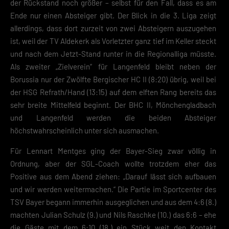
der Rückstand noch größer – selbst für den Fall, dass es am
Ende nur einen Absteiger gibt. Der Blick in die 3. Liga zeigt
allerdings, dass dort zurzeit von zwei Absteigern auszugehen
ist, weil der TV Aldekerk als Vorletzter ganz tief im Keller steckt
und nach dem Jetzt-Stand runter in die Regionalliga müsste.
Als zweiter „Zielverein“ für Langenfeld bleibt neben der
Borussia nur der Zwölfte Bergischer HC II (8:20) übrig, weil bei
der HSG Refrath/Hand (13:15) auf dem elften Rang bereits das
sehr breite Mittelfeld beginnt. Der BHC II, Mönchengladbach
und Langenfeld werden die beiden Absteiger
höchstwahrscheinlich unter sich ausmachen.
Für Lennart Mentges ging der Bayer-Sieg zwar völlig in
Ordnung, aber der SGL-Coach wollte trotzdem eher das
Positive aus dem Abend ziehen: „Darauf lässt sich aufbauen
und wir werden weitermachen.“ Die Partie im Sportcenter des
TSV Bayer begann immerhin ausgeglichen und aus dem 4:6 (8.)
machten Julian Schulz (9.) und Nils Raschke (10.) das 6:6 – ehe
die Gäste mit dem 6:10 (18.) ein Stück weit den Kontakt