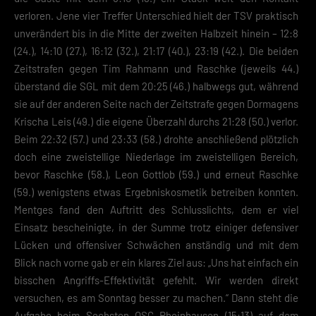
verloren. Jene vier Treffer Unterschied hielt der TSV praktisch
unverändert bis in die Mitte der zweiten Halbzeit hinein – 12:8
(24.), 14:10 (27.), 16:12 (32.), 21:17 (40.), 23:19 (42.). Die beiden
Zeitstrafen gegen Tim Rahmann und Raschke (jeweils 44.)
überstand die SGL mit dem 20:25 (46.) halbwegs gut, während
sie auf der anderen Seite nach der Zeitstrafe gegen Dormagens
Krischa Leis (49.) die eigene Überzahl durchs 21:28 (50.) verlor.
Beim 22:32 (57.) und 23:33 (58.) drohte anschließend plötzlich
doch eine zweistellige Niederlage im zweistelligen Bereich,
bevor Raschke (58.), Leon Gottlob (59.) und erneut Raschke
(59.) wenigstens etwas Ergebniskosmetik betreiben konnten.
Mentges fand den Auftritt des Schlusslichts, dem er viel
Einsatz bescheinigte, in der Summe trotz einiger defensiver
Lücken und offensiver Schwächen anständig und mit dem
Blick nach vorne gab er ein klares Ziel aus: „Uns hat einfach ein
bisschen Angriffs-Effektivität gefehlt. Wir werden direkt
versuchen, es am Sonntag besser zu machen.“ Dann steht die
Aufgabe beim Sechsten OSC Rheinhausen (15:13) auf dem