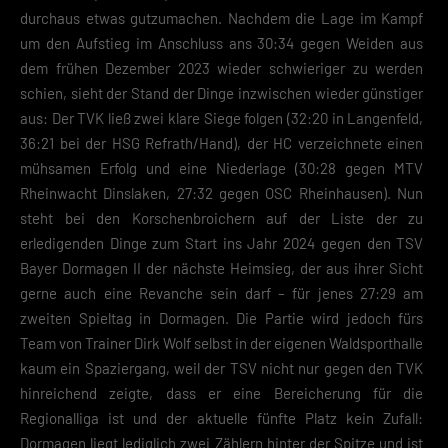
Informationen anzeigen lassen und so nur bestimmte Cookies
durchaus etwas gutzumachen. Nachdem die Lage im Kampf
auswählen.
um den Aufstieg im Anschluss ans 30:34 gegen Weiden aus
Speichern
dem frühen Dezember 2023 wieder schwieriger zu werden
schien, sieht der Stand der Dinge inzwischen wieder günstiger
Zurück
aus: Der TVK ließ zwei klare Siege folgen (32:20 in Langenfeld,
Datenschutzeinstellungen
Essenziell (2)
36:21 bei der HSG Refrath/Hand), der HC verzeichnete einen
mühsamen Erfolg und eine Niederlage (30:28 gegen MTV
Essenzielle Cookies ermöglichen grundlegende Funktionen und sind für die
Rheinwacht Dinslaken, 27:32 gegen OSC Rheinhausen). Nun
einwandfreie Funktion der Website erforderlich.
steht bei den Korschenbroichern auf der Liste der zu
Cookie-Informationen anzeigen
erledigenden Dinge zum Start ins Jahr 2024 gegen den TSV
Datenschutzerklärung
Impres
Bayer Dormagen II der nächste Heimsieg, der aus ihrer Sicht
gerne auch eine Revanche sein darf – für jenes 27:29 am
zweiten Spieltag in Dormagen. Die Partie wird jedoch fürs
Team von Trainer Dirk Wolf selbst in der eigenen Waldsporthalle
kaum ein Spaziergang, weil der TSV nicht nur gegen den TVK
hinreichend zeigte, dass er eine Bereicherung für die
Regionalliga ist und der aktuelle fünfte Platz kein Zufall:
Dormagen liegt lediglich zwei Zählern hinter der Spitze und ist