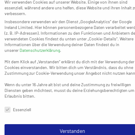
TSV Bayer Dormagen II:
Broy, Kull – Nitsche (5), Leis,
Wir verwenden Cookies auf unserer Website. Einige von ihnen sind
essenziell, während andere uns helfen, diese Website und ihren Inhalt z
Stolzenberg (3), Kasper (5), Kriescher (6/3), Böckenholt (2),
verbessern.
Beckers (2), Emmerich (1), Ostrowski (1), Szabo (2), Kremp
Insbesondere verwenden wir den Dienst „GoogleAnalytics“ der Google
(5), Rügenberg (1).
Ireland Limited. Hier können personenbezogene Daten verarbeitet wer
(z. B. IP-Adressen). Informationen zu den Funktionen und Anbietern de
SG Langenfeld:
Nusch, Hüttel – Bisten (1), Preissegger (1),
verwendeten Cookies findest du unten unter „Cookie-Details“. Weitere
Informationen über die Verwendung deiner Daten findest du in
Rahmann (4), Hines (1), Sorg (2/1), Schulz (1), Boelken (3),
unserer
Datenschutzerklärung
.
Winter (6/3), Richartz (1), Baup, Gottlob (1), Raschke (5).
Mit dem Klick auf „Verstanden“ erklärst du dich mit der Verwendung der
Cookies einverstanden. Wir bitten dich um Verständnis, dass du ohne
Zustimmung zur Cookie-Verwendung unser Angebot nicht nutzen kann
Was Langenfeld dort bewerkstelligen kann, werden natürlich
Wenn du unter 16 Jahre alt bist und deine Zustimmung zu freiwilligen
vor allen Dingen die Borussia und der BHC II intensiv
Diensten geben möchtest, musst du deine Erziehungsberechtigten um
Erlaubnis bitten.
beobachten – die dann bereits ihren Einstieg ins Jahr 2024
hinter sich haben. Und weil sich beide im Mönchengladbach
Datenschutzeinstellungen & Nutzungsbedingungen
Essenziell
zum direkten Duell treffen, steht auch sofort besonders viel auf
dem Spiel. Dabei bringen die Solinger und Trainer Mirko Bernau
den kleinen Vorteil mit, dass sie in der Hinrunde vor mehr als
Verstanden