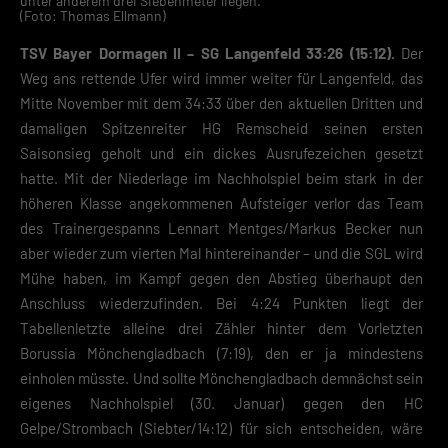
unter anderem drei Siebenmeter liegen.
(Foto: Thomas Ellmann)
TSV Bayer Dormagen II – SG Langenfeld 33:26 (15:12).
Der
Weg ans rettende Ufer wird immer weiter für Langenfeld, das
Mitte November mit dem 34:33 über den aktuellen Dritten und
damaligen Spitzenreiter HG Remscheid seinen ersten
Saisonsieg geholt und ein dickes Ausrufezeichen gesetzt
hatte. Mit der Niederlage im Nachholspiel beim stark in der
höheren Klasse angekommenen Aufsteiger verlor das Team
des Trainergespanns Lennart Mentges/Markus Becker nun
aber wieder zum vierten Mal hintereinander – und die SGL wird
Mühe haben, im Kampf gegen den Abstieg überhaupt den
Anschluss wiederzufinden. Bei 4:24 Punkten liegt der
Tabellenletzte alleine drei Zähler hinter dem Vorletzten
Borussia Mönchengladbach (7:19), den er ja mindestens
einholen müsste. Und sollte Mönchengladbach demnächst sein
eigenes Nachholspiel (30. Januar) gegen den HC
Gelpe/Strombach (Siebter/14:12) für sich entscheiden, wäre