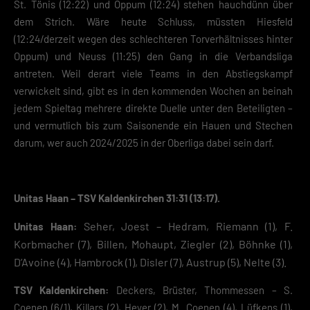
St. Tönis (12:22) und Oppum (12:24) stehen hauchdünn über
Informationen anzeigen lassen und so nur bestimmte Cookies
auswählen.
dem Strich. Wäre heute Schluss, müssten Hiesfeld
(12:24/derzeit wegen des schlechteren Torverhältnisses hinter
Speichern
Oppum) und Neuss (11:25) den Gang in die Verbandsliga
antreten. Weil derart viele Teams in den Abstiegskampf
Zurück
verwickelt sind, gibt es in den kommenden Wochen an beinah
Datenschutzeinstellungen
Essenziell (2)
jedem Spieltag mehrere direkte Duelle unter den Beteiligten –
und vermutlich bis zum Saisonende ein Hauen und Stechen
Essenzielle Cookies ermöglichen grundlegende Funktionen und sind für die
einwandfreie Funktion der Website erforderlich.
darum, wer auch 2024/2025 in der Oberliga dabei sein darf.
Cookie-Informationen anzeigen
Datenschutzerklärung
Impres
Unitas Haan – TSV Kaldenkirchen 31:31 (13:17).
Seher, Joest – Hedram, Riemann (1), F.
Unitas Haan:
Korbmacher (7), Billen, Mohaupt, Ziegler (2), Böhnke (1),
D’Avoine (4), Hambrock (1), Disler (7), Austrup (5), Nelte (3).
TSV Kaldenkirchen:
Deckers, Brüster, Thommessen – S.
Coenen (6/1), Killars (2), Heyer (2), M. Coenen (4), Lüfkens (1),