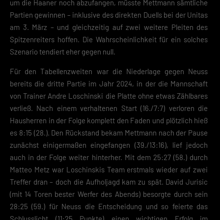
um die Haaner noch abzufangen, müsste Mettmann sämtliche
Partien gewinnen – inklusive des direkten Duells bei der Unitas
am 3. März – und gleichzeitig auf zwei weitere Pleiten des
Spitzenreiters hoffen. Die Wahrscheinlichkeit für ein solches
Szenario tendiert eher gegen null.
Für den Tabellenzweiten war die Niederlage gegen Neuss
bereits die dritte Partie im Jahr 2024, in der die Mannschaft
von Trainer Andre Loschinski die Platte ohne etwas Zählbares
verließ. Nach einem verhaltenen Start (16./7:7) verloren die
Hausherren in der Folge komplett den Faden und plötzlich hieß
es 8:15 (28.). Den Rückstand bekam Mettmann nach der Pause
zunächst einigermaßen eingefangen (39./13:16), lief jedoch
auch in der Folge weiter hinterher. Mit dem 25:27 (58.) durch
Matteo Metz war Loschinskis Team erstmals wieder auf zwei
Treffer dran – doch die Aufholjagd kam zu spät. David Jurisic
(mit 14 Toren bester Werfer des Abends) besorgte durch sein
28:25 (59.) für Neuss die Entscheidung und so feierte das
Schlusslicht (11:25 Punkte) einen wichtigen Erfolg im