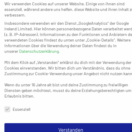
Wir verwenden Cookies auf unserer Website. Einige von ihnen sind
heute die Einstellung nicht. Irgendwie kam da nichts rüber und
essenziell, während andere uns helfen, diese Website und ihren Inhalt z
von daher ist die Niederlage am Ende verdient. Oppum wollte
verbessern.
die Punkte einfach mehr.“ Bis zum 21:20 (43.) lagen die
Insbesondere verwenden wir den Dienst „GoogleAnalytics“ der Google
Lintorfer vorne, bevor die Gäste der Partie durch einen 6:1-Lauf
Ireland Limited. Hier können personenbezogene Daten verarbeitet wer
zum eigenen 26:22 (52.) die entscheidende Wendung gaben.
(z. B. IP-Adressen). Informationen zu den Funktionen und Anbietern de
verwendeten Cookies findest du unten unter „Cookie-Details“. Weitere
Informationen über die Verwendung deiner Daten findest du in
unserer
Datenschutzerklärung
.
Mit dem Klick auf „Verstanden“ erklärst du dich mit der Verwendung der
Cookies einverstanden. Wir bitten dich um Verständnis, dass du ohne
Die ersten Punkte im Jahr 2024 sammelte auch der TV
Zustimmung zur Cookie-Verwendung unser Angebot nicht nutzen kann
Geistenbeck, der im dritten Anlauf zu einem klaren 31:17-Erfolg
bei der Tschft. St. Tönis kam und als Fünfter (20:14 Punkte) voll
Wenn du unter 16 Jahre alt bist und deine Zustimmung zu freiwilligen
Diensten geben möchtest, musst du deine Erziehungsberechtigten um
im eigenen Ziel-Korridor liegt. Nach dem 0:4 (6.) zum Start
Erlaubnis bitten.
fanden die Gäste besser in die Partie und lagen beim 7:6 (18.)
Datenschutzeinstellungen & Nutzungsbedingungen
erstmals vorne. Vom 9:9 (24.) an bekam der TV die Sache dann
Essenziell
endgültig in den Griff und zog über die Pause hinweg zum 20:13
davon (44.). Nach dem 20:15 (45.) ließ Geistenbeck in der
Schluss-Viertelstunde nur noch zwei Gegentreffer zu und kam
Verstanden