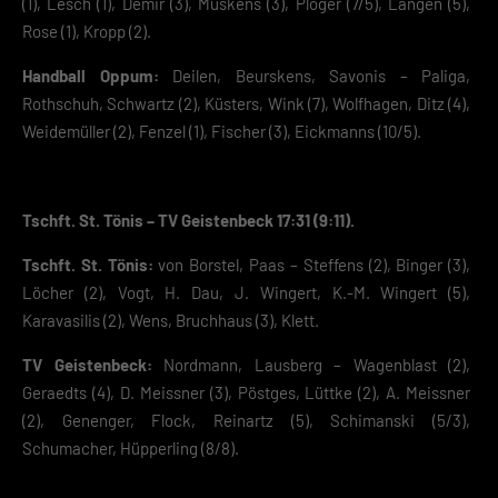
(1), Lesch (1), Demir (3), Müskens (3), Plöger (7/5), Langen (5),
Rose (1), Kropp (2).
Handball Oppum:
Deilen, Beurskens, Savonis – Paliga,
Rothschuh, Schwartz (2), Küsters, Wink (7), Wolfhagen, Ditz (4),
Weidemüller (2), Fenzel (1), Fischer (3), Eickmanns (10/5).
Tschft. St. Tönis – TV Geistenbeck 17:31 (9:11).
Tschft. St. Tönis:
von Borstel, Paas – Steffens (2), Binger (3),
Löcher (2), Vogt, H. Dau, J. Wingert, K.-M. Wingert (5),
Karavasilis (2), Wens, Bruchhaus (3), Klett.
TV Geistenbeck:
Nordmann, Lausberg – Wagenblast (2),
Geraedts (4), D. Meissner (3), Pöstges, Lüttke (2), A. Meissner
(2), Genenger, Flock, Reinartz (5), Schimanski (5/3),
Schumacher, Hüpperling (8/8).