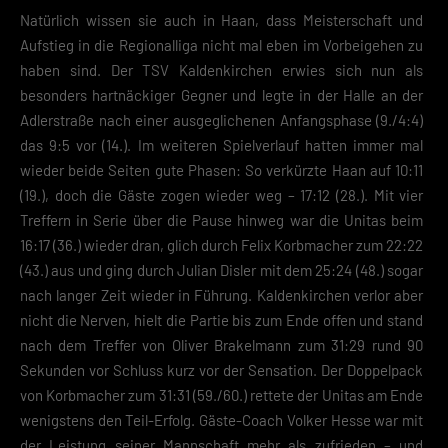
Natürlich wissen sie auch in Haan, dass Meisterschaft und
Aufstieg in die Regionalliga nicht mal eben im Vorbeigehen zu
haben sind. Der TSV Kaldenkirchen erwies sich nun als
besonders hartnäckiger Gegner und legte in der Halle an der
Adlerstraße nach einer ausgeglichenen Anfangsphase (9./4:4)
das 9:5 vor (14.). Im weiteren Spielverlauf hatten immer mal
wieder beide Seiten gute Phasen: So verkürzte Haan auf 10:11
(19.), doch die Gäste zogen wieder weg – 17:12 (28.). Mit vier
Treffern in Serie über die Pause hinweg war die Unitas beim
16:17 (36.) wieder dran, glich durch Felix Korbmacher zum 22:22
(43.) aus und ging durch Julian Disler mit dem 25:24 (48.) sogar
nach langer Zeit wieder in Führung. Kaldenkirchen verlor aber
nicht die Nerven, hielt die Partie bis zum Ende offen und stand
nach dem Treffer von Oliver Brakelmann zum 31:29 rund 90
Sekunden vor Schluss kurz vor der Sensation. Der Doppelpack
von Korbmacher zum 31:31 (59./60.) rettete der Unitas am Ende
wenigstens den Teil-Erfolg. Gäste-Coach Volker Hesse war mit
der Leistung seiner Mannschaft mehr als zufrieden – und