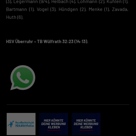
(3), Legermann (9/4), Helbach (4), Lohmann (2), Kuhlen (1),
Bartmann (1), Vogel (3), Hündgen (2), Menke (1), Zavada,
Huth (6).
HSV Überruhr – TB Wülfrath 32:23 (14:13).