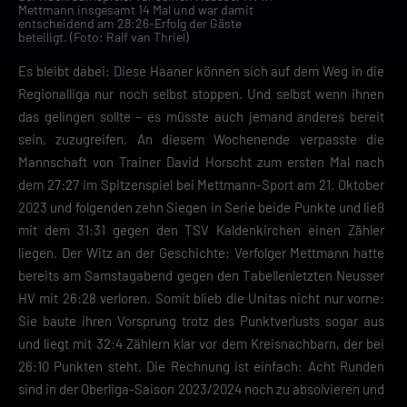
Mettmann insgesamt 14 Mal und war damit
entscheidend am 28:26-Erfolg der Gäste
beteiligt. (Foto: Ralf van Thriel)
Es bleibt dabei: Diese Haaner können sich auf dem Weg in die
Regionalliga nur noch selbst stoppen. Und selbst wenn ihnen
das gelingen sollte – es müsste auch jemand anderes bereit
sein, zuzugreifen. An diesem Wochenende verpasste die
Mannschaft von Trainer David Horscht zum ersten Mal nach
dem 27:27 im Spitzenspiel bei Mettmann-Sport am 21. Oktober
2023 und folgenden zehn Siegen in Serie beide Punkte und ließ
mit dem 31:31 gegen den TSV Kaldenkirchen einen Zähler
liegen. Der Witz an der Geschichte: Verfolger Mettmann hatte
bereits am Samstagabend gegen den Tabellenletzten Neusser
HV mit 26:28 verloren. Somit blieb die Unitas nicht nur vorne:
Sie baute ihren Vorsprung trotz des Punktverlusts sogar aus
und liegt mit 32:4 Zählern klar vor dem Kreisnachbarn, der bei
26:10 Punkten steht. Die Rechnung ist einfach: Acht Runden
sind in der Oberliga-Saison 2023/2024 noch zu absolvieren und