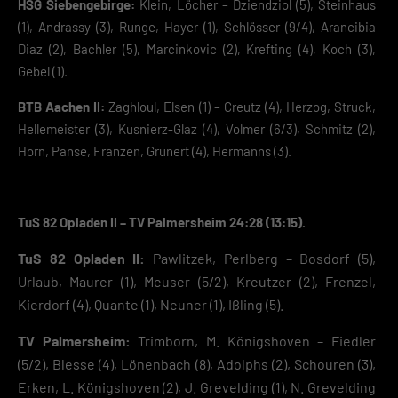
HSG Siebengebirge:
Klein, Löcher – Dziendziol (5), Steinhaus
(1), Andrassy (3), Runge, Hayer (1), Schlösser (9/4), Arancibia
Diaz (2), Bachler (5), Marcinkovic (2), Krefting (4), Koch (3),
Gebel (1).
BTB Aachen II:
Zaghloul, Elsen (1) – Creutz (4), Herzog, Struck,
Hellemeister (3), Kusnierz-Glaz (4), Volmer (6/3), Schmitz (2),
Horn, Panse, Franzen, Grunert (4), Hermanns (3).
TuS 82 Opladen II – TV Palmersheim 24:28 (13:15).
TuS 82 Opladen II:
Pawlitzek, Perlberg – Bosdorf (5),
Urlaub, Maurer (1), Meuser (5/2), Kreutzer (2), Frenzel,
Kierdorf (4), Quante (1), Neuner (1), Ißling (5).
TV Palmersheim:
Trimborn, M. Königshoven – Fiedler
(5/2), Blesse (4), Lönenbach (8), Adolphs (2), Schouren (3),
Erken, L. Königshoven (2), J. Grevelding (1), N. Grevelding