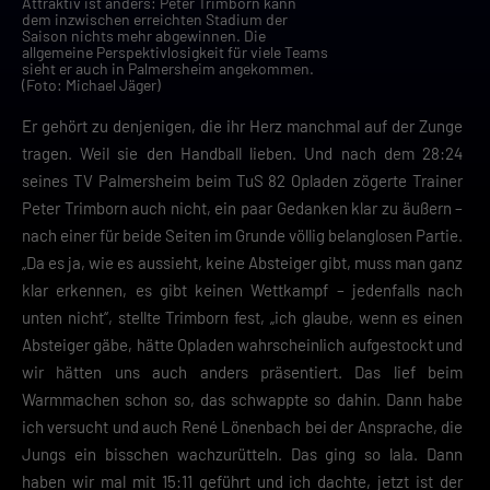
Attraktiv ist anders: Peter Trimborn kann
dem inzwischen erreichten Stadium der
Saison nichts mehr abgewinnen. Die
allgemeine Perspektivlosigkeit für viele Teams
sieht er auch in Palmersheim angekommen.
(Foto: Michael Jäger)
Er gehört zu denjenigen, die ihr Herz manchmal auf der Zunge
tragen. Weil sie den Handball lieben. Und nach dem 28:24
seines TV Palmersheim beim TuS 82 Opladen zögerte Trainer
Peter Trimborn auch nicht, ein paar Gedanken klar zu äußern –
nach einer für beide Seiten im Grunde völlig belanglosen Partie.
„Da es ja, wie es aussieht, keine Absteiger gibt, muss man ganz
klar erkennen, es gibt keinen Wettkampf – jedenfalls nach
unten nicht“, stellte Trimborn fest, „ich glaube, wenn es einen
Absteiger gäbe, hätte Opladen wahrscheinlich aufgestockt und
wir hätten uns auch anders präsentiert. Das lief beim
Warmmachen schon so, das schwappte so dahin. Dann habe
ich versucht und auch René Lönenbach bei der Ansprache, die
Jungs ein bisschen wachzurütteln. Das ging so lala. Dann
haben wir mal mit 15:11 geführt und ich dachte, jetzt ist der