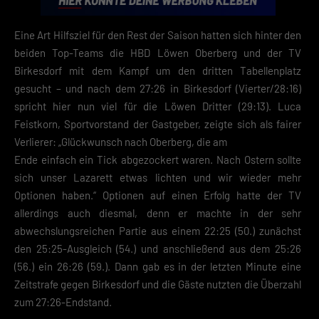
Informationen anzeigen lassen und so nur bestimmte Cookies
auswählen.
Eine Art Hilfsziel für den Rest der Saison hatten sich hinter den
beiden Top-Teams die HBD Löwen Oberberg und der TV
Speichern
Birkesdorf mit dem Kampf um den dritten Tabellenplatz
Zurück
gesucht – und nach dem 27:26 in Birkesdorf (Vierter/28:16)
Datenschutzeinstellungen
spricht hier nun viel für die Löwen Dritter (29:13). Luca
Essenziell (2)
Feistkorn, Sportvorstand der Gastgeber, zeigte sich als fairer
Essenzielle Cookies ermöglichen grundlegende Funktionen und sind für die
Verlierer: „Glückwunsch nach Oberberg, die am
einwandfreie Funktion der Website erforderlich.
Ende einfach ein Tick abgezockert waren. Nach Ostern sollte
Cookie-Informationen anzeigen
sich unser Lazarett etwas lichten und wir wieder mehr
Datenschutzerklärung
Impres
Optionen haben.“ Optionen auf einen Erfolg hatte der TV
allerdings auch diesmal, denn er machte in der sehr
abwechslungsreichen Partie aus einem 22:25 (50.) zunächst
den 25:25-Ausgleich (54.) und anschließend aus dem 25:26
(56.) ein 26:26 (59.). Dann gab es in der letzten Minute eine
Zeitstrafe gegen Birkesdorf und die Gäste nutzten die Überzahl
zum 27:26-Endstand.