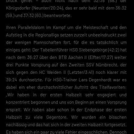
Druck geriet – auch nicht nach dem 32:35 (58.) der
Königsdorfer (Neunter/20:24), das er sehr bald mit dem 36:32
(59.) und 37:32 (60.) beantwortete.
Ihren Parallelslalom im Kampf um die Meisteschaft und den
Aufstieg in die Regionalliga setzen zurzeit unbeeindruckt zwei
der wenigen Mannschaften fort, für die es tatsächlich um
einiges geht: Der Tabellenführer HSG Siebengebirge (42:2) hat
nach dem 36:27 über den BTB Aachen II (Elfter/17:27) weiter
drei Punkte Vorsprung auf den Zweiten SSV Nümbrecht, der
sich gegen den HC Weiden II (Letzter/3:41) noch klarer mit
39:24 durchsetzte. Für HSG-Trainer Lars Degenhardt war es
dabei ein eher durchschnittlicher Auftritt des Titelfavoriten:
„Wir haben in der ersten Halbzeit sehr engagiert und
konzentriert begonnen und uns von Beginn an einen Vorsprung
erspielt. Wir haben aber schon in der Endphase der ersten
Halbzeit zu viele Gegentore. Wir wurden ein bisschen
nachlässig und das hat sich in der zweiten Halbzeit fortgesetzt.
Es haben sich ein paar zu viele Fehler eingeschlichen. Dennoch