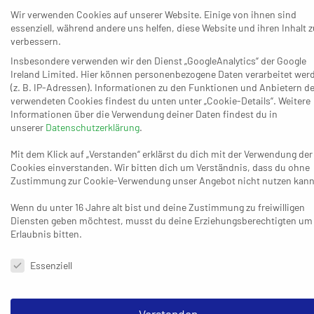
Wir verwenden Cookies auf unserer Website. Einige von ihnen sind
Eine Teil-Entschuldigung für die eigene Mannschaft fand
essenziell, während andere uns helfen, diese Website und ihren Inhalt z
Trainer Stefan Tuitje nach dem 21:23 des ASV SR Aachen
verbessern.
(Zwölfter/7:35) gegen den Longericher SC II (Fünfter/24:20).
Insbesondere verwenden wir den Dienst „GoogleAnalytics“ der Google
Ireland Limited. Hier können personenbezogene Daten verarbeitet wer
„Wir haben so noch nie zusammengespielt. Wir hatten unsere
(z. B. IP-Adressen). Informationen zu den Funktionen und Anbietern de
Chancen, haben diese aber nicht genutzt“, meinte Tietje, „wir
verwendeten Cookies findest du unten unter „Cookie-Details“. Weitere
gehen mit vier Toren vor und haben dann leider einen Knacks.
Informationen über die Verwendung deiner Daten findest du in
unserer
Datenschutzerklärung
.
Insgesamt war unser Angriff zu sehr Stückwerk. Dann kriegen
wir drei, vier Tore in Folge, von denen wir uns bis zum Schluss
Mit dem Klick auf „Verstanden“ erklärst du dich mit der Verwendung der
nicht mehr richtig erholen konnten. Ich habe mich sehr
Cookies einverstanden. Wir bitten dich um Verständnis, dass du ohne
Zustimmung zur Cookie-Verwendung unser Angebot nicht nutzen kann
geärgert, weil mehr drin gewesen wäre.“ Nach dem 9:5 (21.) lag
Aachen bis zum 17:16 (43.) regelmäßg vorne, ehe der LSC die
Wenn du unter 16 Jahre alt bist und deine Zustimmung zu freiwilligen
Wende schaffte und vom 18:18 (46.) durch vier Treffer in Folge
Diensten geben möchtest, musst du deine Erziehungsberechtigten um
entscheidend auf 22:18 (50.) davonzog. Im Anschluss ans 23:20
Erlaubnis bitten.
(55.) gönnten sich beide Seiten eine fünfminütige Flaute und
Datenschutzeinstellungen & Nutzungsbedingungen
Essenziell
das 21:23 (60.) der Hausherren kam zu spät. Allgemeiner Tenor
aus Longericher Sicht: „Das war ein verdienter Sieg, aber
keine Werbung für den Handball.“