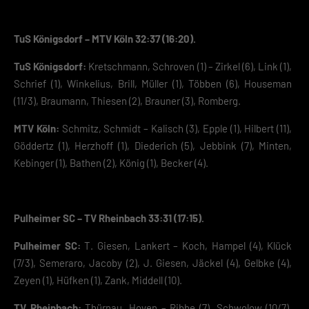
TuS Königsdorf – MTV Köln 32:37 (16:20).
TuS Königsdorf:
Kretschmann, Schroven (1) – Zirkel (6), Link (1),
Schrief (1), Winkelius, Brill, Müller (1), Többen (6), Houseman
(11/3), Braumann, Thiesen (2), Brauner (3), Romberg.
MTV Köln:
Schmitz, Schmidt – Kalisch (3), Epple (1), Hilbert (11),
Göddertz (1), Herzhoff (1), Diederich (5), Jebbink (7), Minten,
Kebinger (1), Bathen (2), König (1), Becker (4).
Pulheimer SC – TV Rheinbach 33:31 (17:15).
Pulheimer SC:
T. Giesen, Lankert – Koch, Hampel (4), Klück
(7/3), Semeraro, Jacoby (2), J. Giesen, Jäckel (4), Gelbke (4),
Zeyen (1), Hüfken (1), Zank, Middell (10).
TV Rheinbach:
Thürnau, Hoven – Ribbe (7), Schwolow (10/7),