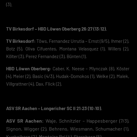
(3).
TV Birkesdorf – HBD Löwen Oberberg 26:27 (13:12).
TV Birkesdorf:
Töws, Fernandez Urrutia – Ernst (9/5), Ihmer (2),
Botz (5), Oliva Cifuentes, Montana Velasquez (1), Willers (2),
Költer (3), Perez Fernandez (3), Bünten (1).
HBD Löwen Oberberg:
Caber, K. Neese – Mlynczak (8), Köster
(4), Meier (2), Basic (4/3), Hudak-Domokos (1), Welke (2), Malek,
Villgrattner (4), Dax, Flick (2).
ASV SR Aachen – Longericher SC II 21:23 (10:10).
ASV SR Aachen:
Waje, Schnitzler – Happesberger (7/3),
Signon, Wigger (2), Behrens, Wiesmann, Schumacher (1),
Kuckelkorn (2), Monteiro Pai (4), Storsberg (5).