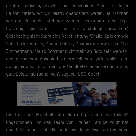
erfahren müssen, als wir eins der wenigen Spiele in dieser
Speichern
Saison hatten, wo wir relativ chancenlos waren. Da brennen
wir auf Revanche und wir werden versuchen, eine Top-
Zurück
Leistung abzuliefern – die wir unbedingt brauchen.“
Datenschutzeinstellungen
Essenziell (2)
Gleichzeitig sieht Stark eine Verpflichtung für alle, Spielern wie
Valentin Inzenhofer, Marian Dahlke, Maximilian Zerwas und Max
Essenzielle Cookies ermöglichen grundlegende Funktionen und sind für die
einwandfreie Funktion der Website erforderlich.
Zimmermann, die ab Sommer nicht mehr an Bord sein werden,
Cookie-Informationen anzeigen
den passenden Abschied zu ermöglichen. „Wir wollen den
Jungs natürlich noch mal tolle Handball-Erlebnisse und richtig
Datenschutzerklärung
Impres
gute Leistungen schenken“, sagt der LSC-Coach.
Die Lust auf Handball ist gleichzeitig auch beim TuS 82
ungebrochen und das Team von Trainer Fabrice Voigt hat
ebenfalls keine Lust, die Serie ins Belanglose austrudeln zu