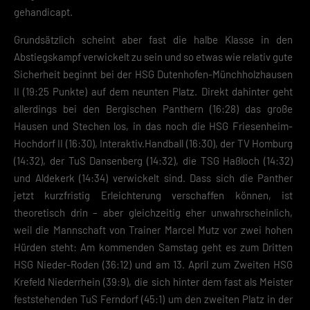
gehandicapt.
Grundsätzlich scheint aber fast die halbe Klasse in den
Abstiegskampf verwickelt zu sein und so etwas wie relativ gute
Sicherheit beginnt bei der HSG Dutenhofen-Münchholzhausen
II (19:25 Punkte) auf dem neunten Platz. Direkt dahinter geht
allerdings bei den Bergischen Panthern (16:28) das große
Hausen und Stechen los, in das noch die HSG Friesenheim-
Hochdorf II (16:30), Interaktiv.Handball (16:30), der TV Homburg
(14:32), der TuS Dansenberg (14:32), die TSG Haßloch (14:32)
und Aldekerk (14:34) verwickelt sind. Dass sich die Panther
jetzt kurzfristig Erleichterung verschaffen können, ist
theoretisch drin – aber gleichzeitig eher unwahrscheinlich,
weil die Mannschaft von Trainer Marcel Mutz vor zwei hohen
Hürden steht: Am kommenden Samstag geht es zum Dritten
HSG Nieder-Roden (36:12) und am 13. April zum Zweiten HSG
Krefeld Niederrhein (39:9), die sich hinter dem fast als Meister
feststehenden TuS Ferndorf (45:1) um den zweiten Platz in der