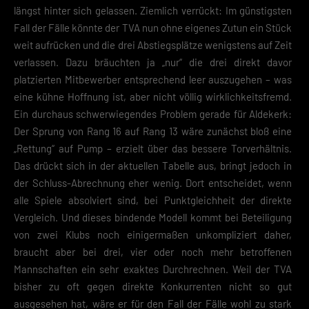
längst hinter sich gelassen. Ziemlich verrückt: Im günstigsten
Fall der Fälle könnte der TVA nun ohne eigenes Zutun ein Stück
weit aufrücken und die drei Abstiegsplätze wenigstens auf Zeit
verlassen. Dazu bräuchten ja „nur“ die drei direkt davor
platzierten Mitbewerber entsprechend leer auszugehen – was
eine kühne Hoffnung ist, aber nicht völlig wirklichkeitsfremd.
Ein durchaus schwerwiegendes Problem gerade für Aldekerk:
Der Sprung von Rang 16 auf Rang 13 wäre zunächst bloß eine
„Rettung“ auf Pump – erzielt über das bessere Torverhältnis.
Das drückt sich in der aktuellen Tabelle aus, bringt jedoch in
der Schluss-Abrechnung eher wenig. Dort entscheidet, wenn
alle Spiele absolviert sind, bei Punktgleichheit der direkte
Vergleich. Und dieses bindende Modell kommt bei Beteiligung
von zwei Klubs noch einigermaßen unkompliziert daher,
braucht aber bei drei, vier oder noch mehr betroffenen
Mannschaften ein sehr exaktes Durchrechnen. Weil der TVA
bisher zu oft gegen direkte Konkurrenten nicht so gut
ausgesehen hat, wäre er für den Fall der Fälle wohl zu stark