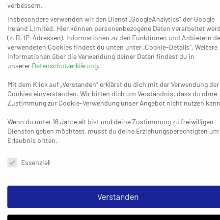
verbessern.
(18:36) und anschließend das Vier-Punkte-Spiel gegen
Insbesondere verwenden wir den Dienst „GoogleAnalytics“ der Google
Aldekerk glatt mit 36:24 für sich entschied. Nun tritt die
Ireland Limited. Hier können personenbezogene Daten verarbeitet wer
Mannschaft des Trainergespanns Filip Lazarov/Alexander
(z. B. IP-Adressen). Informationen zu den Funktionen und Anbietern de
verwendeten Cookies findest du unten unter „Cookie-Details“. Weitere
Oelze als Zwölfter beim direkten Tabellen-Nachbarn Homburg
Informationen über die Verwendung deiner Daten findest du in
an (13.) und könnte hier durch einen weiteren Erfolg mit einer
unserer
Datenschutzerklärung
.
noch breiteren Basis ins letzte Fünftel der Saison 2023/2024
Mit dem Klick auf „Verstanden“ erklärst du dich mit der Verwendung der
gehen. Für Ratingen dürfte die Dreier-Serie in Homburg, am 13.
Cookies einverstanden. Wir bitten dich um Verständnis, dass du ohne
April gegen den TuS Dansenberg und am 19. April bei den
Zustimmung zur Cookie-Verwendung unser Angebot nicht nutzen kann
Panthern entscheidende Weichen stellen – in die eine oder in
Wenn du unter 16 Jahre alt bist und deine Zustimmung zu freiwilligen
die andere Richtung. Anschließend bekommt es Interaktiv
Diensten geben möchtest, musst du deine Erziehungsberechtigten um
noch dreimal mit Konkurrenz aus der oberen Hälfte zu tun
Erlaubnis bitten.
sowie am 18. Mai (vorletzter Spieltag) in eigener Halle mit
Datenschutzeinstellungen & Nutzungsbedingungen
Friesenheim-Hochdorf II. Derzeit sieht es in der Summe eher
Essenziell
ganz danach aus, dass der Aufsteiger sein sportliches
Schicksal komplett in der eigenen Hand hat und eben nicht auf
Verstanden
fremde Hilfe angewiesen ist.
Der Longericher SC könnte als Sechster (24:22) im Grunde fast