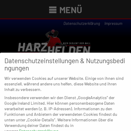
MENÜ
Datenschutzerklärung
Impressum
Datenschutzeinstellungen & Nutzungsbedi
ngungen
Wir verwenden Cookies auf unserer Website. Einige von ihnen sind
essenziell, während andere uns helfen, diese Website und ihren
Inhalt zu verbessern.
Newsübersicht
Insbesondere verwenden wir den Dienst „GoogleAnalytics“ der
Google Ireland Limited. Hier können personenbezogene Daten
verarbeitet werden (z. B. IP-Adressen). Informationen zu den
Funktionen und Anbietern der verwendeten Cookies findest du
25. JUNI 2020
unten unter „Cookie-Details“. Weitere Informationen über die
Harzhelden 800×100
Verwendung deiner Daten findest du in
unserer
Datenschutzerklärung
.