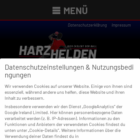
MENÜ
Datenschutzerklärung
Impressum
Datenschutzeinstellungen & Nutzungsbedi
ngungen
Wir verwenden Cookies auf unserer Website. Einige von ihnen sind
essenziell, während andere uns helfen, diese Website und ihren
Newsübersicht
Inhalt zu verbessern.
Insbesondere verwenden wir den Dienst „GoogleAnalytics“ der
Google Ireland Limited. Hier können personenbezogene Daten
verarbeitet werden (z. B. IP-Adressen). Informationen zu den
Funktionen und Anbietern der verwendeten Cookies findest du
02. NOVEMBER 2019
unten unter „Cookie-Details“. Weitere Informationen über die
Cooler Auftritt: Aachener Banditen
Verwendung deiner Daten findest du in
rauben Weiden im Derby den Nerv