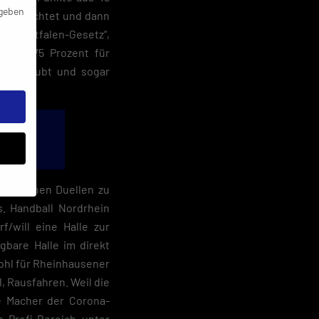
 geben
en betrachtet und dann
s „Westfalen-Gesetz“,
t der 75 Prozent für
ist erlaubt und sogar
sportlichen Duellen zu
s. Handball Nordrhein
f/will eine Halle zur
gbare Halle im direkt
e
ohl für Rheinhausener
, Rausfahren. Weil die
ie Macher der Corona-
 Profi-Bereich unter