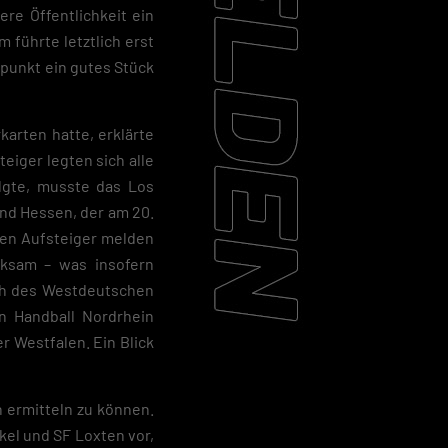
re Öffentlichkeit ein
 führte letztlich erst
punkt ein gutes Stück
arten hatte, erklärte
eiger legten sich alle
lgte, musste das Los
and Hessen, der am 20.
nen Aufsteiger melden
rksam – was insofern
ch des Westdeutschen
n Handball Nordrhein
r Westfalen. Ein Blick
h ermitteln zu können.
el und SF Loxten vor,