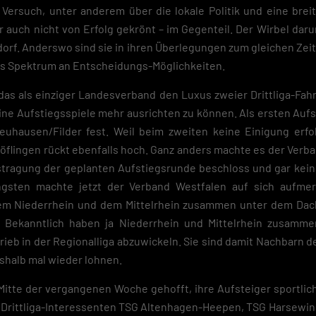
Versuch, unter anderem über die lokale Politik und eine breite
auch nicht von Erfolg gekrönt – im Gegenteil. Der Wirbel darum
orf. Anderswo sind sie in ihren Überlegungen zum gleichen Zeit
tes Spektrum an Entscheidungs-Möglichkeiten.
s als einziger Landesverband den Luxus zweier Drittliga-Fahrk
ine Aufstiegsspiele mehr ausrichten zu können. Als ersten Aufst
hausen/Filder fest. Weil beim zweiten keine Einigung erfo
öflingen rückt ebenfalls hoch. Ganz anders machte es der Verb
ustragung der geplanten Aufstiegsrunde beschloss und gar kei
ingsten machte jetzt der Verband Westfalen auf sich aufme
 dem Niederrhein und dem Mittelrhein zusammen unter dem Da
 Bekanntlich haben ja Niederrhein und Mittelrhein zusamme
ieb in der Regionalliga abzuwickeln. Sie sind damit Nachbarn de
eshalb mal wieder lohnen.
 Mitte der vergangenen Woche gehofft, ihre Aufsteiger sportlic
i Drittliga-Interessenten TSG Altenhagen-Heepen, TSG Harsewink