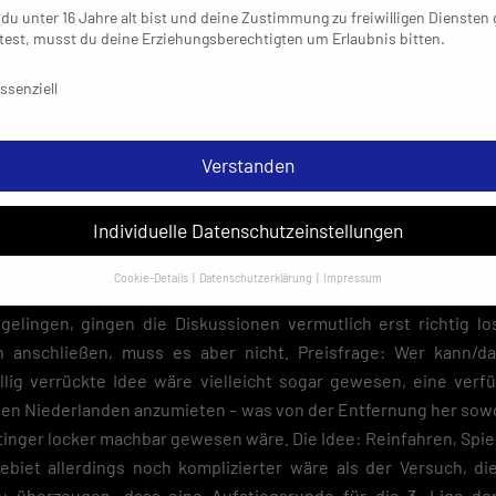
du unter 16 Jahre alt bist und deine Zustimmung zu freiwilligen Diensten
ten von 127,0. Wer erst jede Saison einzeln über den Quotient
est, musst du deine Erziehungsberechtigten um Erlaubnis bitten.
auf diese Resultate: Essen 439,8, Ratingen 379,4. Greift da
schutzeinstellungen & Nutzungsbedingungen
lwerte mit dem Faktor 9 multipliert – mit der Besonderhei
ssenziell
n 3508,20, Ratingen 3414,60. Kleiner Hinweis: Nachrechnen 
 ohne Gewähr und schon gar nicht amtlich.
Verstanden
Individuelle Datenschutzeinstellungen
Cookie-Details
Datenschutzerklärung
Impressum
atürlich viel lieber, den Aufsteiger auf dem Feld in direkten 
Datenschutzeinstellungen
t gelingen, gingen die Diskussionen vermutlich erst richtig lo
sondere verwenden wir den Dienst „GoogleAnalytics“ der Google Ireland
 anschließen, muss es aber nicht. Preisfrage: Wer kann/dar
ed. Hier können personenbezogene Daten verarbeitet werden (z. B. IP-
llig verrückte Idee wäre vielleicht sogar gewesen, eine verfü
sen). Informationen zu den Funktionen und Anbietern der verwendeten
es findest du unten unter „Cookie-Details“. Weitere Informationen über di
en Niederlanden anzumieten – was von der Entfernung her sow
ndung deiner Daten findest du in unserer
Datenschutzerklärung
.
tinger locker machbar gewesen wäre. Die Idee: Reinfahren, Spiel
gebiet allerdings noch komplizierter wäre als der Versuch, d
em Klick auf „Verstanden“ erklärst du dich mit der Verwendung der Cookies
rstanden. Wir bitten dich um Verständnis, dass du ohne Zustimmung zur
 überzeugen, dass eine Aufstiegsrunde für die 3. Liga den