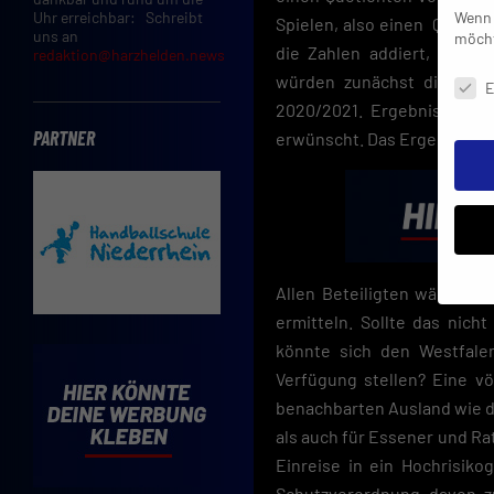
Wenn 
Uhr erreichbar: Schreibt
Spielen, also einen Quotien
uns an
möcht
die Zahlen addiert, kommt 
redaktion@harzhelden.news
Daten
würden zunächst die Einze
E
2020/2021. Ergebnis: Esse
PARTNER
erwünscht. Das Ergebnis ist
Allen Beteiligten wäre es n
ermitteln. Sollte das nich
Insbe
könnte sich den Westfalen
Limit
Verfügung stellen? Eine vö
Adres
Cooki
benachbarten Ausland wie d
Verwe
als auch für Essener und Ra
Einreise in ein Hochrisiko
Mit d
einve
Schutzverordnung davon zu