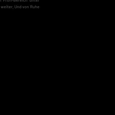
 weiter. Und von Ruhe
 geben
igen
Zurück
pressum