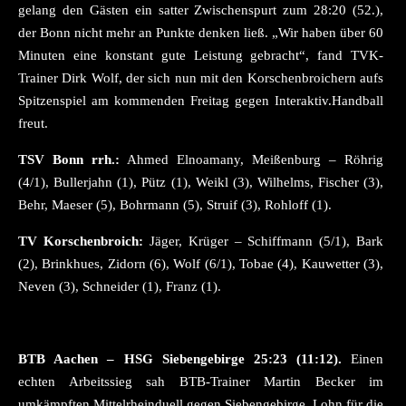
gelang den Gästen ein satter Zwischenspurt zum 28:20 (52.),
der Bonn nicht mehr an Punkte denken ließ. „Wir haben über 60
Minuten eine konstant gute Leistung gebracht“, fand TVK-
Trainer Dirk Wolf, der sich nun mit den Korschenbroichern aufs
Spitzenspiel am kommenden Freitag gegen Interaktiv.Handball
freut.
TSV Bonn rrh.:
Ahmed Elnoamany, Meißenburg – Röhrig
(4/1), Bullerjahn (1), Pütz (1), Weikl (3), Wilhelms, Fischer (3),
Behr, Maeser (5), Bohrmann (5), Struif (3), Rohloff (1).
TV Korschenbroich:
Jäger, Krüger – Schiffmann (5/1), Bark
(2), Brinkhues, Zidorn (6), Wolf (6/1), Tobae (4), Kauwetter (3),
Neven (3), Schneider (1), Franz (1).
BTB Aachen – HSG Siebengebirge 25:23 (11:12).
Einen
echten Arbeitssieg sah BTB-Trainer Martin Becker im
umkämpften Mittelrheinduell gegen Siebengebirge. Lohn für die