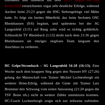
Dinslaken und Aldekerk mit dem
31:21 gegen die HG
Remscheid
verzeichneten sogar sehr deutliche Erfolge, während
Aachen beim 25:23 gegen die HSG Siebengebirge viel Mühe
hatte. Es folgt ein breites Mittelfeld, das beim Sechsten OSC
Rheinhausen (8:6) beginnt, und spätestens bei der SG
Langenfeld (3:11) auf Rang zehn wird es richtig gefährlich.
Schlusslicht TV Rheinbach (1:13) droht nach dem 21:36 gegen
Rheinhausen als einziges siegloses Team langsam den
Anschluss zu verlieren.
HC Gelpe/Strombach – SG Langenfeld 34:28 (16:13).
Eine
Woche nach dem knappen Sieg gegen den Neusser HV (27:26)
gelang der Mannschaft von Trainer Michiel Lochtenbergh ein
weiterer Heim-Erfolg, während die Gäste mit Trainer Lars
Brummer den Schwung vom ersten Saisonsieg (21:20 gegen die
TSV Bonn rrh.) nicht in weitere Zähler ummünzen konnten.
HC-Coach Lochtenbergh zeigte sich nur teilweise zufrieden: