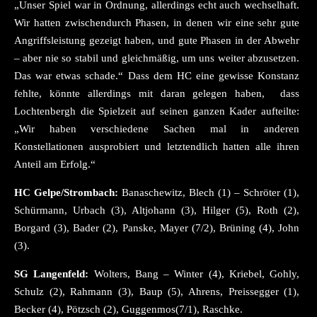
„Unser Spiel war in Ordnung, allerdings echt auch wechselhaft.
Wir hatten zwischendurch Phasen, in denen wir eine sehr gute
Angriffsleistung gezeigt haben, und gute Phasen in der Abwehr
– aber nie so stabil und gleichmäßig, um uns weiter abzusetzen.
Das war etwas schade.“ Dass dem HC eine gewisse Konstanz
fehlte, könnte allerdings mit daran gelegen haben, dass
Lochtenbergh die Spielzeit auf seinen ganzen Kader aufteilte:
„Wir haben verschiedene Sachen mal in anderen
Konstellationen ausprobiert und letztendlich hatten alle ihren
Anteil am Erfolg.“
HC Gelpe/Strombach:
Banaschewitz, Blech (1) – Schröter (1),
Schürmann, Urbach (3), Altjohann (3), Hilger (5), Roth (2),
Borgard (3), Bader (2), Panske, Mayer (7/2), Brüning (4), John
(3).
SG Langenfeld:
Wolters, Bang – Winter (4), Kriebel, Gohly,
Schulz (2), Rahmann (3), Baup (5), Ahrens, Preissegger (1),
Becker (4), Pötzsch (2), Guggenmos(7/1), Raschke.