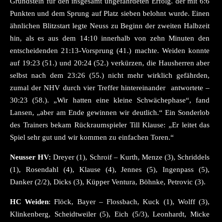
Grundstein für den insgesamt ungefährdeten Erfolg. der mit 6:6
Punkten und dem Sprung auf Platz sieben belohnt wurde. Einen
ähnlichen Blitzstart legte Neuss zu Beginn der zweiten Halbzeit
hin, als es aus dem 14:10 innerhalb von zehn Minuten den
entscheidenden 21:13-Vorsprung (41.) machte. Weiden konnte
auf 19:23 (51.) und 20:24 (52.) verkürzen, die Hausherren aber
selbst nach dem 23:26 (55.) nicht mehr wirklich gefährden,
zumal der NHV durch vier Treffer hintereinander antwortete –
30:23 (58.). „Wir hatten eine kleine Schwächephase“, fand
Lansen, „aber am Ende gewinnen wir deutlich.“ Ein Sonderlob
des Trainers bekam Rückraumspieler Till Klause: „Er leitet das
Spiel sehr gut und wir kommen zu einfachen Toren.“
Neusser HV:
Dreyer (1), Schroif – Kurth, Menze (3), Schriddels
(1), Rosendahl (4), Klause (4), Jennes (5), Ingenpass (5),
Danker (2/2), Dicks (3), Küpper Ventura, Böhnke, Petrovic (3).
HC Weiden
: Flöck, Bayer – Flossbach, Kuck (1), Wolff (3),
Klinkenberg, Scheidtweiler (5), Eich (5/3), Leonhardt, Micke