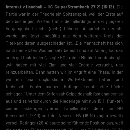
Interaktiv.Handball – HC Gelpe/Strombach 27:21 (16:12).
Die
Partie war in der Theorie ein Spitzenspiel, weil der Erste auf
den bisherigen Vierten traf – der allerdings in der jüngeren
Vergangenheit nicht (mehr) höheren Ansprüchen gerecht
wurde und jetzt endgültig aus dem weiteren Kreis der
Titelkandidaten ausgeschieden ist. „Die Mannschaft hat sich
nach den letzten Wochen sehr bemüht und am Anfang hat das
auch gut funktioniert“, sagte HC-Trainer Michiel Lochtenbergh,
„wir haben mit viel Elan und viel Energie versucht, uns
reinzuarbeiten. Dann hatten wir im Angriff eine Phase, in der
wir ein paar unglückliche Wurf-Aktionen hatten und
technische Fehler machen. Ratingen konnte eine Lücke
schlagen.“ Unter dem Strich sah Gelpe deshalb fast chancenlos
aus und es verlor durch die Niederlage mit nun 15:11 Punkten
seinen bisherigen vierten Tabellenplatz, denn die HG
Remscheid (16:10) und der Neusser HV (16:14) zogen jeweils
vorbei. Ratingen (26:4) baute seine führende Position aus, weil
die Verfolger TV Korschenbroich (22:4) und TV Aldekerk (19:3),