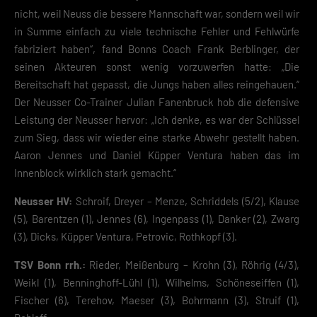
nicht, weil Neuss die bessere Mannschaft war, sondern weil wir
in Summe einfach zu viele technische Fehler und Fehlwürfe
fabriziert haben“, fand Bonns Coach Frank Berblinger, der
seinen Akteuren sonst wenig vorzuwerfen hatte: „Die
Bereitschaft hat gepasst, die Jungs haben alles reingehauen.“
Der Neusser Co-Trainer Julian Fanenbruck hob die defensive
Leistung der Neusser hervor: „Ich denke, es war der Schlüssel
zum Sieg, dass wir wieder eine starke Abwehr gestellt haben.
Aaron Jennes und Daniel Küpper Ventura haben das im
Innenblock wirklich stark gemacht.“
Neusser HV:
Schroif, Dreyer – Menze, Schriddels (5/2), Klause
(5), Barentzen (1), Jennes (6), Ingenpass (1), Danker (2), Zwarg
(3), Dicks, Küpper Ventura, Petrovic, Rothkopf (3).
TSV Bonn rrh.:
Rieder, Meißenburg – Krohn (3), Röhrig (4/3),
Weikl (1), Benninghoff-Lühl (1), Wilhelms, Schöneseiffen (1),
Fischer (6), Terehov, Maeser (3), Bohrmann (3), Struif (1),