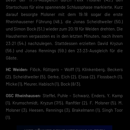
Zustimmung zur Cookie-Verwendung unser Angebot nicht nutzen kann
Startschuss für eine spannende Schlussphase markierte. Kurz
Wenn du unter 16 Jahre alt bist und deine Zustimmung zu freiwilligen
darauf besorgte Molsner mit dem 19:18 sogar die erste
Diensten geben möchtest, musst du deine Erziehungsberechtigten um
Rheinhausener Führung (48.), die Jonas Scheidtweiler (50.)
Erlaubnis bitten.
und Simon Bock (51.) wieder zum 20:19 für Weiden drehten. Die
Hier finden Sie eine Übersicht über alle verwendeten Cookies. Sie kön
Ihre Einwilligung zu ganzen Kategorien geben oder sich weitere
Hausherren verpassten es in den letzten Minuten, nach ihrem
Informationen anzeigen lassen und so nur bestimmte Cookies
23:21 (54.) nachzulegen. Stattdessen erzielten David Kryzun
auswählen.
(56.) und Jonas Rennings (59.) den 23:23-Ausgleich für die
Gäste.
Speichern
HC Weiden:
Flöck, Rüttgers – Wolff (1), Klinkenberg, Beckers
Zurück
(2), Scheidtweiler (5), Gerke, Eich (2), Eissa (2), Flossbach (1),
Datenschutzeinstellungen
Essenziell (2)
Micke (1), Meurer, Habisch (1), Bock (8/3).
Essenzielle Cookies ermöglichen grundlegende Funktionen und sind für die
OSC Rheinhausen:
Steffel, Puhle – Schwarz, Enders, Y. Kamp
einwandfreie Funktion der Website erforderlich.
(1), Krumschmidt, Kryzun (7/5), Ranftler (2), F. Molsner (5), M.
Cookie-Informationen anzeigen
Molsner (3), Heesen, Rennings (3), Brakelmann (1), Singh Toor
Datenschutzerklärung
Impres
(1).