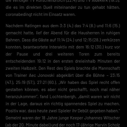
die es im direkten Duell miteinander zu tun gehabt hätten,
coronabedingt nicht im Einsatz waren.
Nachdem Ratingen aus dem 3:3 (4.) das 7:4 (8.) und 11:6 (15.)
gemacht hatte, lief der Abend für die Hausherren in ruhigen
Bahnen. Dass die Gäste auf 11:14 (24.) und 12:15 (28.) verkürzen
konnten, beantwortete Interaktiv mit dem 16:12 (30.) kurz vor
der Pause und drei weiteren Toren zum bereits
entscheidenden 19:12 in den ersten dreieinhalb Minuten der
zweiten Halbzeit. Den Rest des Spiels brachte die Mannschaft
von Trainer Aec Jonovski abgeklärt über die Bühne – 23:15
(47.), 25:19 (57.), 27:21 (60.). „Wir haben das Spiel recht offen
gestalten können, es aber nicht geschafft, noch mal näher
heranzukommen“, fand Lochtenbergh, „damit waren wir nicht
in der Lage, daraus ein richtig spannendes Spiel zu machen.
Positiv war, dass heute zwei Spieler ihr Debüt gegeben haben.“
Gemeint waren der 18 Jahre junge Keeper Johannes Witscher
(ab der 20. Minute dabei) und der noch 17-jährige Marvin Scholz