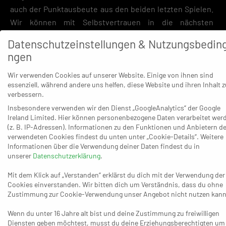
auch der Punktausbeute aus den beiden letzten Spielen.
Wir können mit Selbstvertrauen in die nächsten
Herausforderungen gehen.“
Datenschutzeinstellungen & Nutzungsbedin
ngen
TV Rheinbach:
Thürnau, Hoven – T. Schwolow (7/3), Burgdorf,
M. Kurth (6), Eusterholz, Schmitz (2), Götz (1), Ollefs, L.
Wir verwenden Cookies auf unserer Website. Einige von ihnen sind
Kazimierski (1), Künkler (4), Genn (1), J. Kazimierski (2), Stötzel
essenziell, während andere uns helfen, diese Website und ihren Inhalt z
(1).
verbessern.
Insbesondere verwenden wir den Dienst „GoogleAnalytics“ der Google
SG Langenfeld:
Bang, Wolters – Poetzsch, Guggenmos (3/2),
Ireland Limited. Hier können personenbezogene Daten verarbeitet wer
Preissegger (2), Rahmann (1), Schulz (1), Winter (5), Richartz (1),
(z. B. IP-Adressen). Informationen zu den Funktionen und Anbietern de
verwendeten Cookies findest du unten unter „Cookie-Details“. Weitere
Becker (1), Gohly (2), Baup (3), Raschke, Nelte (2).
Informationen über die Verwendung deiner Daten findest du in
unserer
Datenschutzerklärung
.
Mit dem Klick auf „Verstanden“ erklärst du dich mit der Verwendung der
HC Weiden – OSC Rheinhausen 23:23 (12:10).
Olaf Mast,
Cookies einverstanden. Wir bitten dich um Verständnis, dass du ohne
Sportlicher Leiter der Rheinhausener, und sein Trainer Thomas
Zustimmung zur Cookie-Verwendung unser Angebot nicht nutzen kann
Molsner waren sich nach der Partie einig und lobten ihr Team in
Wenn du unter 16 Jahre alt bist und deine Zustimmung zu freiwilligen
den höchsten Tönen. „Das war eine unfassbare Leistung unter
Diensten geben möchtest, musst du deine Erziehungsberechtigten um