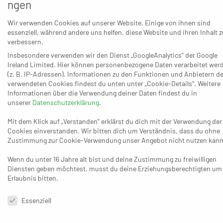
ngen
Ordnung. Das Konto steht bei 14:18 Zählern und nichts
deutet auf größere Gefahr hin. Dann beginnt allerdings
Wir verwenden Cookies auf unserer Website. Einige von ihnen sind
essenziell, während andere uns helfen, diese Website und ihren Inhalt z
eine unglaubliche Talfahrt, die mit dem 16:29-Debakel am
verbessern.
1. Mai bei der SG Langenfeld ihren vorläufigen Höhepunkt
Insbesondere verwenden wir den Dienst „GoogleAnalytics“ der Google
findet – und zum Rücktritt von Thomas Molsner (Trainer)
Ireland Limited. Hier können personenbezogene Daten verarbeitet wer
und Olaf Mast (Sportlicher Leiter) führt. Als Coach springt
(z. B. IP-Adressen). Informationen zu den Funktionen und Anbietern de
verwendeten Cookies findest du unten unter „Cookie-Details“. Weitere
der verletzte Torhüter und Ex-Profi Matthias Puhle ein,
Informationen über die Verwendung deiner Daten findest du in
der nun unter seiner Regie immerhin Fortschritte
unserer
Datenschutzerklärung
.
erkennt. Obwohl die Rheinhausener weitere vier Mal
Mit dem Klick auf „Verstanden“ erklärst du dich mit der Verwendung der
hintereinander leer ausgehen, sehen sie sich dann am
Cookies einverstanden. Wir bitten dich um Verständnis, dass du ohne
späten Samstagabend nach der Niederlage beim HC
Zustimmung zur Cookie-Verwendung unser Angebot nicht nutzen kann
Gelpe/Strombach (23:35) gerettet, weil die Konkurrenz
Wenn du unter 16 Jahre alt bist und deine Zustimmung zu freiwilligen
dahinter (mal wieder) nicht aufholen konnte. Wenige
Diensten geben möchtest, musst du deine Erziehungsberechtigten um
Stunden darauf muss Puhle sein Team jedoch von einer
Erlaubnis bitten.
ganz neuen und komplett unerwarteten Entwicklung
Datenschutzeinstellungen & Nutzungsbedingungen
Essenziell
unterrichten – was ihm durchaus Schwierigkeiten
bereitet: „Ich habe die Nachricht bestimmt 15 bis 20 Mal