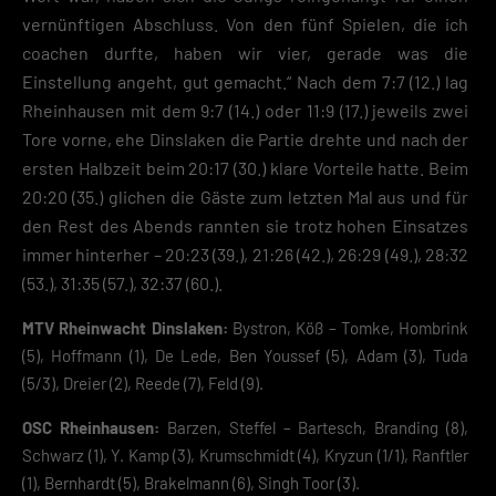
Hier finden Sie eine Übersicht über alle verwendeten Cookies. Sie kön
Ihre Einwilligung zu ganzen Kategorien geben oder sich weitere
vernünftigen Abschluss. Von den fünf Spielen, die ich
Informationen anzeigen lassen und so nur bestimmte Cookies
coachen durfte, haben wir vier, gerade was die
auswählen.
Einstellung angeht, gut gemacht.“ Nach dem 7:7 (12.) lag
Rheinhausen mit dem 9:7 (14.) oder 11:9 (17.) jeweils zwei
Speichern
Tore vorne, ehe Dinslaken die Partie drehte und nach der
Zurück
ersten Halbzeit beim 20:17 (30.) klare Vorteile hatte. Beim
Datenschutzeinstellungen
20:20 (35.) glichen die Gäste zum letzten Mal aus und für
Essenziell (2)
den Rest des Abends rannten sie trotz hohen Einsatzes
Essenzielle Cookies ermöglichen grundlegende Funktionen und sind für die
immer hinterher – 20:23 (39.), 21:26 (42.), 26:29 (49.), 28:32
einwandfreie Funktion der Website erforderlich.
(53.), 31:35 (57.), 32:37 (60.).
Cookie-Informationen anzeigen
Datenschutzerklärung
Impres
MTV Rheinwacht Dinslaken:
Bystron, Köß – Tomke, Hombrink
(5), Hoffmann (1), De Lede, Ben Youssef (5), Adam (3), Tuda
(5/3), Dreier (2), Reede (7), Feld (9).
OSC Rheinhausen:
Barzen, Steffel – Bartesch, Branding (8),
Schwarz (1), Y. Kamp (3), Krumschmidt (4), Kryzun (1/1), Ranftler
(1), Bernhardt (5), Brakelmann (6), Singh Toor (3).