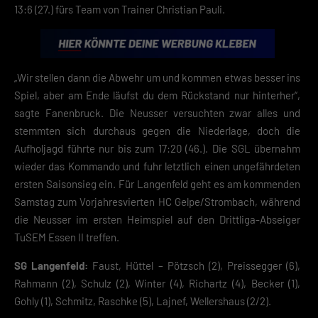
Datenschutzerklärung
Impres
13:6 (27.) fürs Team von Trainer Christian Pauli.
„Wir stellen dann die Abwehr um und kommen etwas besser ins
Spiel, aber am Ende läufst du dem Rückstand nur hinterher“,
sagte Fanenbruck. Die Neusser versuchten zwar alles und
stemmten sich durchaus gegen die Niederlage, doch die
Aufholjagd führte nur bis zum 17:20 (46.). Die SGL übernahm
wieder das Kommando und fuhr letztlich einen ungefährdeten
ersten Saisonsieg ein. Für Langenfeld geht es am kommenden
Samstag zum Vorjahresvierten HC Gelpe/Strombach, während
die Neusser im ersten Heimspiel auf den Drittliga-Abseiger
TuSEM Essen II treffen.
SG Langenfeld:
Faust, Hüttel – Pötzsch (2), Preissegger (6),
Rahmann (2), Schulz (2), Winter (4), Richartz (4), Becker (1),
Gohly (1), Schmitz, Raschke (5), Lajnef, Wellershaus (2/2).