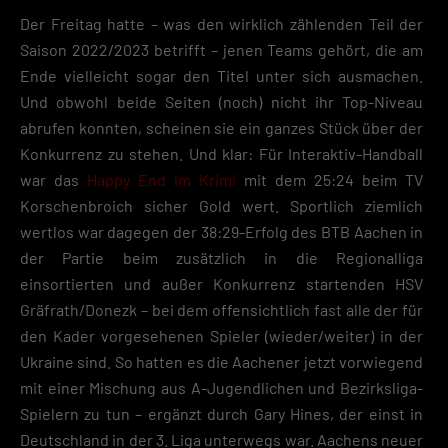
Der Freitag hatte – was den wirklich zählenden Teil der
Saison 2022/2023 betrifft – jenen Teams gehört, die am
Ende vielleicht sogar den Titel unter sich ausmachen.
Und obwohl beide Seiten (noch) nicht ihr Top-Niveau
abrufen konnten, scheinen sie ein ganzes Stück über der
Konkurrenz zu stehen. Und klar: Für Interaktiv-Handball
war das
Happy End im Krimi
mit dem 25:24 beim TV
Korschenbroich sicher Gold wert. Sportlich ziemlich
wertlos war dagegen der 38:29-Erfolg des BTB Aachen in
der Partie beim zusätzlich in die Regionalliga
einsortierten und außer Konkurrenz startenden HSV
Gräfrath/Donezk – bei dem offensichtlich fast alle der für
den Kader vorgesehenen Spieler (wieder/weiter) in der
Ukraine sind. So hatten es die Aachener jetzt vorwiegend
mit einer Mischung aus A-Jugendlichen und Bezirksliga-
Spielern zu tun – ergänzt durch Gary Hines, der einst in
Deutschland in der 3. Liga unterwegs war. Aachens neuer