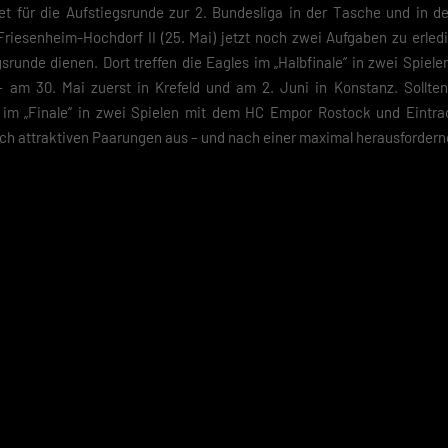
et für die Aufstiegsrunde zur 2. Bundesliga in der Tasche und in d
riesenheim-Hochdorf II (25. Mai) jetzt noch zwei Aufgaben zu erledig
srunde dienen. Dort treffen die Eagles im „Halbfinale“ in zwei Spiel
 am 30. Mai zuerst in Krefeld und am 2. Juni in Konstanz. Sollten 
 im „Finale“ in zwei Spielen mit dem HC Empor Rostock und Eintra
ach attraktiven Paarungen aus – und nach einer maximal herausforder