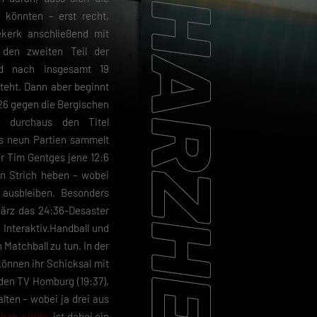
könnten – erst recht,
kerk anschließend mit
 den zweiten Teil der
und nach insgesamt 19
teht. Dann aber beginnt
26 gegen die Bergischen
e durchaus den Titel
us neun Partien sammelt
r Tim Gentges jene 12:6
en Strich heben – wobei
ausbleiben. Besonders
ärz das 24:36-Desaster
 Interaktiv.Handball und
Matchball zu tun. In der
önnen ihr Schicksal mit
 den TV Homburg (19:37),
alten – wobei ja drei aus
ichen würde
, ist dabei ein