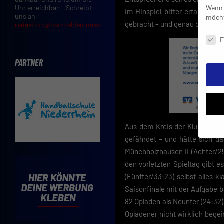
Wenn 
Uhr erreichbar: Schreibt
im Hinspiel bitter erfahren.
uns an
möcht
gebracht – und genau das Gegen
redaktion@harzhelden.news
Daten
E
PARTNER
Aus dem Kreis der Klubs, die
gefährdet – und hätte sich d
Münchholzhausen II (Achter/25
Insbe
Limit
den vorletzten Spieltag gibt
Adres
(Fünfter/33:23) selbst alles 
Cooki
Saisonfinale mit der Aufgabe 
Verwe
82 Opladen als Neunter (24:32)
Mit d
Opladener nicht wirklich begei
einve