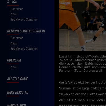
3. LIGA
Übersicht
News
Tabelle und Spielplan
REGIONALLIGA NORDRHEIN
Übersicht
News
Tabelle und Spielplan
Lasst ihr mich durch? Joris Leh
OBERLIGA
23 des VfL Gummersbach gekomm
die Klasse halten. Dafür muss d
News
Conner Schütte (links) und Simo
Panthern. (Foto: Carsten Wulf)
ALLSTAR GAME
das 27:31 zuletzt bei der HSG 
Summe ist die Lage trotzdem u
HARZ BEISEITE
20:36 Zählern von Platz zwölf
die TSG Haßloch (19:37), den T
HARZHELDEN
vier genügen. Dass unter sehr