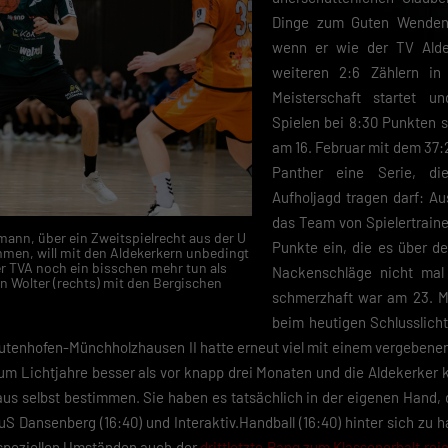
Dinge zum Guten Wenden 
wenn er wie der TV Alde
weiteren 2:6 Zählern in
Meisterschaft startet 
Spielen bei 8:30 Punkten s
am 16. Februar mit dem 37:
Panther eine Serie, di
Aufholjagd tragen darf: A
das Team von Spielertraine
mann, über ein Zweitspielrecht aus der U
Punkte ein, die es über d
en, will mit den Aldekerkern unbedingt
er TVA noch ein bisschen mehr tun als
Nackenschläge nicht mal 
n Wolter (rechts) mit den Bergischen
schmerzhaft war am 23. M
beim heutigen Schlusslicht
Dutenhofen-Münchholzhausen II hatte erneut viel mit einem vergebenen 
m Lichtjahre besser als vor knapp drei Monaten und die Aldekerker k
 aus selbst bestimmen. Sie haben es tatsächlich in der eigenen Hand,
uS Dansenberg (16:40) und Interaktiv.Handball (16:40) hinter sich zu h
 speziellen Umständen auch der
drittletzte Rang zum Klassenerhalt re