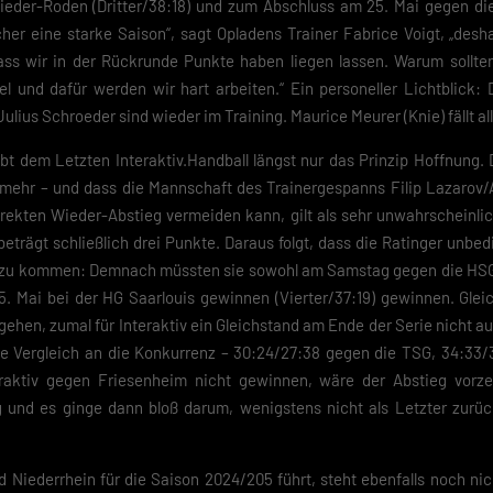
Nieder-Roden (Dritter/38:18) und zum Abschluss am 25. Mai gegen di
e-Verwendung unser Angebot nicht nutzen kannst.
icher eine starke Saison“, sagt Opladens Trainer Fabrice Voigt, „des
du unter 16 Jahre alt bist und deine Zustimmung zu freiwilligen Diensten
dass wir in der Rückrunde Punkte haben liegen lassen. Warum sollten
est, musst du deine Erziehungsberechtigten um Erlaubnis bitten.
el und dafür werden wir hart arbeiten.“ Ein personeller Lichtblick:
finden Sie eine Übersicht über alle verwendeten Cookies. Sie können Ihre
ulius Schroeder sind wieder im Training. Maurice Meurer (Knie) fällt al
lligung zu ganzen Kategorien geben oder sich weitere Informationen anze
n und so nur bestimmte Cookies auswählen.
bt dem Letzten Interaktiv.Handball längst nur das Prinzip Hoffnung.
eichern
 mehr – und dass die Mannschaft des Trainergespanns Filip Lazarov/
rekten Wieder-Abstieg vermeiden kann, gilt als sehr unwahrscheinlic
schutzeinstellungen
trägt schließlich drei Punkte. Daraus folgt, dass die Ratinger unbed
nziell (2)
er zu kommen: Demnach müssten sie sowohl am Samstag gegen die HS
zielle Cookies ermöglichen grundlegende Funktionen und sind für die einwandfreie
 25. Mai bei der HG Saarlouis gewinnen (Vierter/37:19) gewinnen. Gle
ion der Website erforderlich.
hen, zumal für Interaktiv ein Gleichstand am Ende der Serie nicht aus
Cookie-Informationen anzeigen
te Vergleich an die Konkurrenz – 30:24/27:38 gegen die TSG, 34:33/
Datenschutzerklärung
Im
raktiv gegen Friesenheim nicht gewinnen, wäre der Abstieg vorzei
und es ginge dann bloß darum, wenigstens nicht als Letzter zurück
 Niederrhein für die Saison 2024/205 führt, steht ebenfalls noch nic