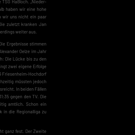
e TSG Haßloch. „Nieder-
halb haben wir eine hohe
 geben
 wir uns nicht ein paar
 Die zuletzt kranken Jan
lerdings weiter aus.
igen
 Die Ergebnisse stimmen
Alexander Oelze im Jahr
Zurück
h: Die Lücke bis zu den
ingt zwei eigene Erfolge
G Friesenheim-Hochdorf
ichzeitig müssten jedoch
reicht. In beiden Fällen
31:35 gegen den TV. Die
pressum
tig amtlich. Schon ein
 in die Regionalliga zu
ht ganz fest. Der Zweite