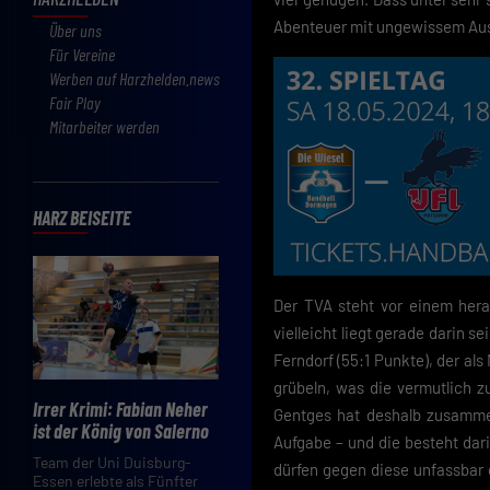
Abenteuer mit ungewissem Ausga
Über uns
Für Vereine
Werben auf Harzhelden.news
Fair Play
Mitarbeiter werden
HARZ BEISEITE
Der TVA steht vor einem her
vielleicht liegt gerade darin 
Ferndorf (55:1 Punkte), der als
grübeln, was die vermutlich 
Irrer Krimi: Fabian Neher
Gentges hat deshalb zusamme
ist der König von Salerno
Aufgabe – und die besteht dari
Team der Uni Duisburg-
dürfen gegen diese unfassbar
Essen erlebte als Fünfter