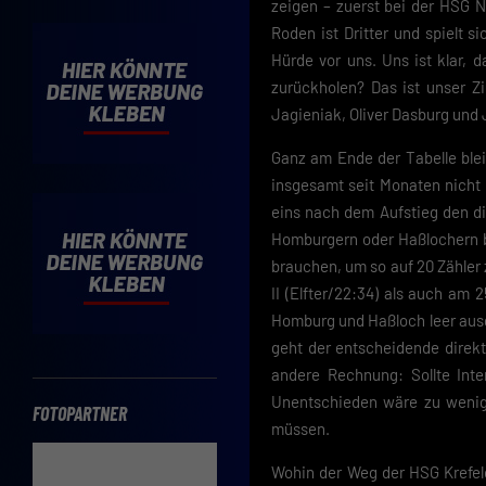
zeigen – zuerst bei der HSG 
Cooki
Roden ist Dritter und spielt s
Wenn 
Hürde vor uns. Uns ist klar, 
möcht
zurückholen? Das ist unser Zi
Hier 
Jagieniak, Oliver Dasburg und J
Einwi
lasse
Ganz am Ende der Tabelle blei
Sp
insgesamt seit Monaten nicht
eins nach dem Aufstieg den di
Daten
Homburgern oder Haßlochern be
Esse
brauchen, um so auf 20 Zähl
Essen
II (Elfter/22:34) als auch am
Funkt
Homburg und Haßloch leer ausge
geht der entscheidende direk
andere Rechnung: Sollte Inte
Unentschieden wäre zu wenig 
FOTOPARTNER
müssen.
Wohin der Weg der HSG Krefeld