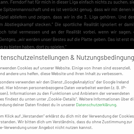
kann. Ferndorf hat für mich in dieser Liga einfach nichts zu suchen, 
e Spitzenmannschaft und es ist verrückt genug, dass wir mit denen in
Spiel abliefern und zeigen, dass wir in die 3. Liga gehören. Und de
im Abstiegskampf stecken.“ Die sportliche Realität ignoriert er dami
och total vermessen und an der Realität vorbei, wenn wir sagen, 
Gentges, „wir werden unser Bestes auf die Platte geben. Das ist erst m
 zu bieten haben, dort zu spielen.“
tenschutzeinstellungen & Nutzungsbedingun
um die Vogteihalle natürlich die Hoffnung, dass ihnen das eine o
Klassenerhalt entgegenkommt und so der Platz am rettenden Ufer
erwenden Cookies auf unserer Website. Einige von ihnen sind essenziell,
ßnahme wäre etwa ein Erfolg des Sechsten Longericher SC (30:26
nd andere uns helfen, diese Website und ihren Inhalt zu verbessern.
s Stark macht klar, dass die Longericher ohnehin aus eigenem Int
sondere verwenden wir den Dienst „GoogleAnalytics“ der Google Ireland
ed. Hier können personenbezogene Daten verarbeitet werden (z. B. IP-
ens würde alles andere als ein Sieg nicht recht dazu passen, das
sen). Informationen zu den Funktionen und Anbietern der verwendeten
tzten Teil der Prüfung für die A-Lizenz hinter sich gebracht hat – 
es findest du unten unter „Cookie-Details“. Weitere Informationen über di
ax Zimmermann (zum TV Korschenbroich), Valentin Inzenhofer (i
ndung deiner Daten findest du in unserer
Datenschutzerklärung
.
Maximilian Zerwas (alle Karriere-Ende) im passenden Rahmen verabschi
em Klick auf „Verstanden“ erklärst du dich mit der Verwendung der Cookies
gerichs Trainer. Obwohl es für die Gastgeber rein sportlich nicht mehr
rstanden. Wir bitten dich um Verständnis, dass du ohne Zustimmung zur
ie 21:29-Pleite vom 9. Dezember 2023 in Homburg im Magen, als we
e-Verwendung unser Angebot nicht nutzen kannst.
anche sein: „Homburg kämpft um jeden Punkt und sie haben eine hohe 