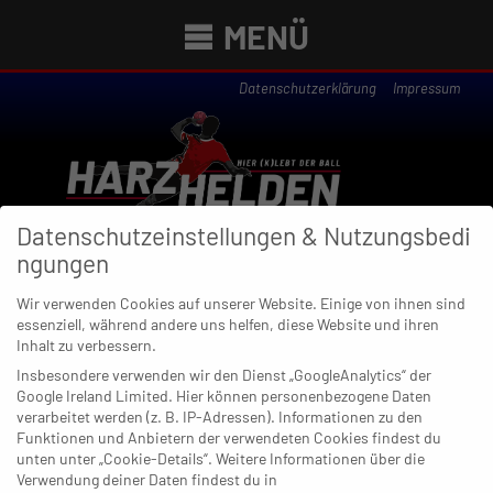
MENÜ
Datenschutzerklärung
Impressum
Datenschutzeinstellungen & Nutzungsbedi
ngungen
Wir verwenden Cookies auf unserer Website. Einige von ihnen sind
essenziell, während andere uns helfen, diese Website und ihren
Newsübersicht
Inhalt zu verbessern.
Insbesondere verwenden wir den Dienst „GoogleAnalytics“ der
Google Ireland Limited. Hier können personenbezogene Daten
verarbeitet werden (z. B. IP-Adressen). Informationen zu den
Funktionen und Anbietern der verwendeten Cookies findest du
15. APRIL 2024
unten unter „Cookie-Details“. Weitere Informationen über die
Armer BHC: So viele Worte, so
Verwendung deiner Daten findest du in
wenige Taten