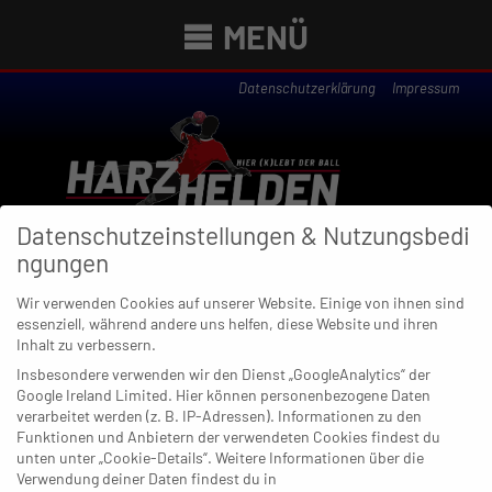
MENÜ
Datenschutzerklärung
Impressum
Datenschutzeinstellungen & Nutzungsbedi
ngungen
Wir verwenden Cookies auf unserer Website. Einige von ihnen sind
essenziell, während andere uns helfen, diese Website und ihren
Newsübersicht
Inhalt zu verbessern.
Insbesondere verwenden wir den Dienst „GoogleAnalytics“ der
Google Ireland Limited. Hier können personenbezogene Daten
verarbeitet werden (z. B. IP-Adressen). Informationen zu den
Funktionen und Anbietern der verwendeten Cookies findest du
06. FEBRUAR 2024
unten unter „Cookie-Details“. Weitere Informationen über die
Träume in Gummersbach, Druck
Verwendung deiner Daten findest du in
beim BHC