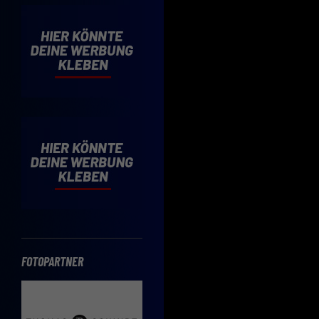
Cooki
Wenn 
möcht
Hier 
Einwi
lasse
Sp
Daten
Esse
Essen
Funkt
FOTOPARTNER