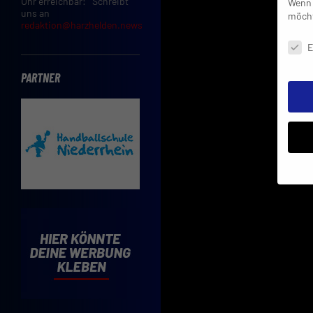
Uhr erreichbar: Schreibt
Wenn 
uns an
möcht
redaktion@harzhelden.news
Daten
E
PARTNER
Insbe
Limit
Adres
Cooki
Verwe
Mit d
einve