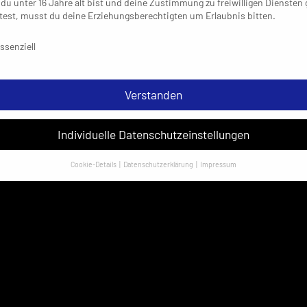
du unter 16 Jahre alt bist und deine Zustimmung zu freiwilligen Diensten
est, musst du deine Erziehungsberechtigten um Erlaubnis bitten.
schutzeinstellungen & Nutzungsbedingungen
ssenziell
Verstanden
Individuelle Datenschutzeinstellungen
Cookie-Details
Datenschutzerklärung
Impressum
Datenschutzeinstellungen
sondere verwenden wir den Dienst „GoogleAnalytics“ der Google Ireland
ed. Hier können personenbezogene Daten verarbeitet werden (z. B. IP-
sen). Informationen zu den Funktionen und Anbietern der verwendeten
es findest du unten unter „Cookie-Details“. Weitere Informationen über di
ndung deiner Daten findest du in unserer
Datenschutzerklärung
.
em Klick auf „Verstanden“ erklärst du dich mit der Verwendung der Cookies
rstanden. Wir bitten dich um Verständnis, dass du ohne Zustimmung zur