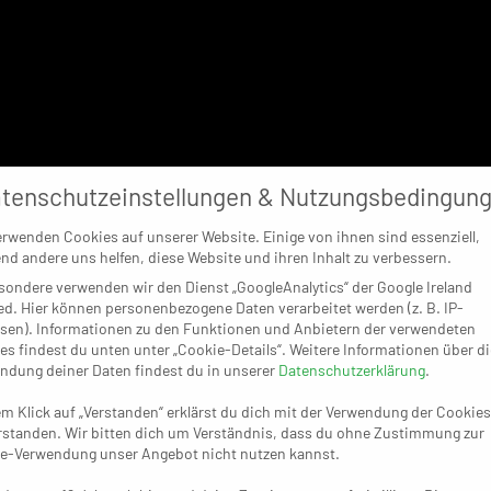
tenschutzeinstellungen & Nutzungsbedingun
erwenden Cookies auf unserer Website. Einige von ihnen sind essenziell,
nd andere uns helfen, diese Website und ihren Inhalt zu verbessern.
sondere verwenden wir den Dienst „GoogleAnalytics“ der Google Ireland
ed. Hier können personenbezogene Daten verarbeitet werden (z. B. IP-
sen). Informationen zu den Funktionen und Anbietern der verwendeten
es findest du unten unter „Cookie-Details“. Weitere Informationen über di
ndung deiner Daten findest du in unserer
Datenschutzerklärung
.
em Klick auf „Verstanden“ erklärst du dich mit der Verwendung der Cookies
rstanden. Wir bitten dich um Verständnis, dass du ohne Zustimmung zur
e-Verwendung unser Angebot nicht nutzen kannst.