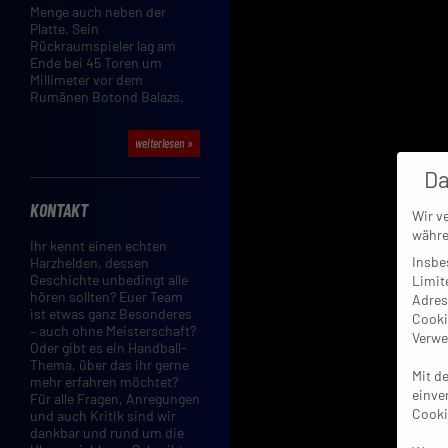
Menge auch neben der
Platte. Sein
Rückraumspieler lag am
Ende bei 45 Toren um
Millimeter vor dem
Rumänen Botond Balazs.
weiterlesen »
Da
KONTAKT
Wir v
währe
Ihr kennt einen echten
Insbe
Harzhelden, dessen
Geschichte unbedingt alle
Limit
hören sollten? Euer Team
Adres
ist etwas ganz Besonderes
Cooki
– auch ohne Meisterschaft?
Verwe
Oder gibt es ein Handball-
Thema, über das ihr gerne
Mit d
mehr erfahren möchtet?
einve
Für alle Fragen, Anregungen
Cooki
und auch Kritik sind wir
dankbar und rund um die