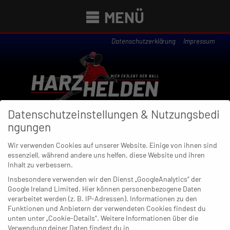
MENÜ
Datenschutzerklärung
Impressum
Datenschutzeinstellungen & Nutzungsbedi
ngungen
Wir verwenden Cookies auf unserer Website. Einige von ihnen sind
essenziell, während andere uns helfen, diese Website und ihren
Newsübersicht
Inhalt zu verbessern.
Insbesondere verwenden wir den Dienst „GoogleAnalytics“ der
Google Ireland Limited. Hier können personenbezogene Daten
verarbeitet werden (z. B. IP-Adressen). Informationen zu den
27. MAI 2021
Funktionen und Anbietern der verwendeten Cookies findest du
Gummersbach in Nettelstedt: Im
unten unter „Cookie-Details“. Weitere Informationen über die
Aufstiegskracher ruht die
Verwendung deiner Daten findest du in