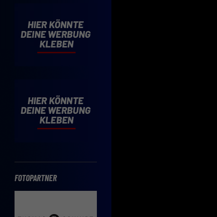
Cooki
Wenn 
möcht
Hier 
Einwi
lasse
Sp
Daten
Esse
Essen
Funkt
FOTOPARTNER