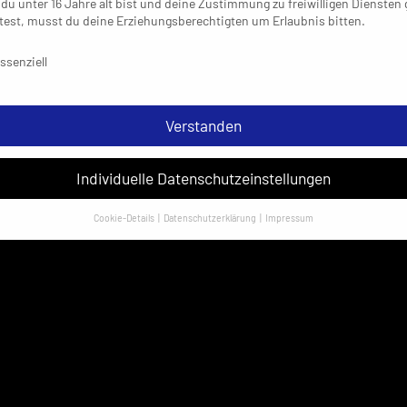
du unter 16 Jahre alt bist und deine Zustimmung zu freiwilligen Diensten
est, musst du deine Erziehungsberechtigten um Erlaubnis bitten.
schutzeinstellungen & Nutzungsbedingungen
ssenziell
Verstanden
Individuelle Datenschutzeinstellungen
Cookie-Details
Datenschutzerklärung
Impressum
Datenschutzeinstellungen
sondere verwenden wir den Dienst „GoogleAnalytics“ der Google Ireland
ed. Hier können personenbezogene Daten verarbeitet werden (z. B. IP-
sen). Informationen zu den Funktionen und Anbietern der verwendeten
es findest du unten unter „Cookie-Details“. Weitere Informationen über di
ndung deiner Daten findest du in unserer
Datenschutzerklärung
.
em Klick auf „Verstanden“ erklärst du dich mit der Verwendung der Cookies
rstanden. Wir bitten dich um Verständnis, dass du ohne Zustimmung zur