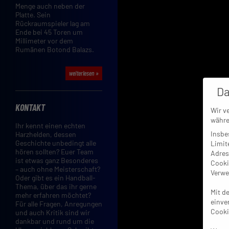
Menge auch neben der
Platte. Sein
Rückraumspieler lag am
Ende bei 45 Toren um
Millimeter vor dem
Rumänen Botond Balazs.
weiterlesen »
Da
KONTAKT
Wir v
währe
Ihr kennt einen echten
Insbe
Harzhelden, dessen
Geschichte unbedingt alle
Limit
hören sollten? Euer Team
Adres
ist etwas ganz Besonderes
Cooki
– auch ohne Meisterschaft?
Verwe
Oder gibt es ein Handball-
Thema, über das ihr gerne
Mit d
mehr erfahren möchtet?
einve
Für alle Fragen, Anregungen
Cooki
und auch Kritik sind wir
dankbar und rund um die