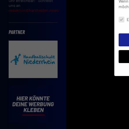
Uhr erreichbar: Schreibt
Wenn 
uns an
möcht
redaktion@harzhelden.news
Daten
E
PARTNER
Insbe
Limit
Adres
Cooki
Verwe
Mit d
einve