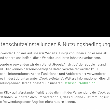
tenschutzeinstellungen & Nutzungsbedingun
erwenden Cookies auf unserer Website. Einige von ihnen sind essenziell,
nd andere uns helfen, diese Website und ihren Inhalt zu verbessern.
sondere verwenden wir den Dienst „GoogleAnalytics“ der Google Ireland
ed. Hier können personenbezogene Daten verarbeitet werden (z. B. IP-
sen). Informationen zu den Funktionen und Anbietern der verwendeten
es findest du unten unter „Cookie-Details“. Weitere Informationen über di
ndung deiner Daten findest du in unserer
Datenschutzerklärung
.
em Klick auf „Verstanden“ erklärst du dich mit der Verwendung der Cookies
rstanden. Wir bitten dich um Verständnis, dass du ohne Zustimmung zur
e-Verwendung unser Angebot nicht nutzen kannst.