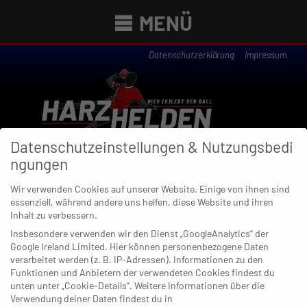
MENÜ
Datenschutzerklärung
Impressum
Datenschutzeinstellungen & Nutzungsbedi
ngungen
Wir verwenden Cookies auf unserer Website. Einige von ihnen sind
essenziell, während andere uns helfen, diese Website und ihren
Newsübersicht
Inhalt zu verbessern.
Insbesondere verwenden wir den Dienst „GoogleAnalytics“ der
Google Ireland Limited. Hier können personenbezogene Daten
verarbeitet werden (z. B. IP-Adressen). Informationen zu den
Funktionen und Anbietern der verwendeten Cookies findest du
27. MAI 2022
unten unter „Cookie-Details“. Weitere Informationen über die
Dormagens Aktien im
Verwendung deiner Daten findest du in
Abstiegskampf steigen weiter