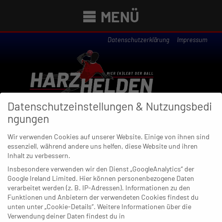
MENÜ
Datenschutzerklärung
Impressum
Datenschutzeinstellungen & Nutzungsbedi
ngungen
Wir verwenden Cookies auf unserer Website. Einige von ihnen sind
essenziell, während andere uns helfen, diese Website und ihren
Newsübersicht
Inhalt zu verbessern.
Insbesondere verwenden wir den Dienst „GoogleAnalytics“ der
Google Ireland Limited. Hier können personenbezogene Daten
verarbeitet werden (z. B. IP-Adressen). Informationen zu den
Funktionen und Anbietern der verwendeten Cookies findest du
26. SEPTEMBER 2021
unten unter „Cookie-Details“. Weitere Informationen über die
Verrückter Abend: Essen nimmt
Verwendung deiner Daten findest du in
nächste hohe Hürde