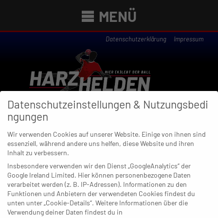
MENÜ
Datenschutzerklärung
Impressum
Datenschutzeinstellungen & Nutzungsbedi
ngungen
Wir verwenden Cookies auf unserer Website. Einige von ihnen sind
essenziell, während andere uns helfen, diese Website und ihren
Newsübersicht
Inhalt zu verbessern.
Insbesondere verwenden wir den Dienst „GoogleAnalytics“ der
Google Ireland Limited. Hier können personenbezogene Daten
verarbeitet werden (z. B. IP-Adressen). Informationen zu den
Funktionen und Anbietern der verwendeten Cookies findest du
15. MÄRZ 2022
unten unter „Cookie-Details“. Weitere Informationen über die
Opladen gibt alles – und hat nichts
Verwendung deiner Daten findest du in
in der Hand