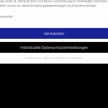
du unter 16 Jahre alt bist und deine Zustimmung zu freiwilligen Diensten
est, musst du deine Erziehungsberechtigten um Erlaubnis bitten.
schutzeinstellungen & Nutzungsbedingungen
ssenziell
Verstanden
Individuelle Datenschutzeinstellungen
Cookie-Details
Datenschutzerklärung
Impressum
Datenschutzeinstellungen
sondere verwenden wir den Dienst „GoogleAnalytics“ der Google Ireland
ed. Hier können personenbezogene Daten verarbeitet werden (z. B. IP-
sen). Informationen zu den Funktionen und Anbietern der verwendeten
es findest du unten unter „Cookie-Details“. Weitere Informationen über di
ndung deiner Daten findest du in unserer
Datenschutzerklärung
.
em Klick auf „Verstanden“ erklärst du dich mit der Verwendung der Cookies
rstanden. Wir bitten dich um Verständnis, dass du ohne Zustimmung zur