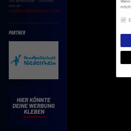
Uhr erreichbar: Schreibt
Wenn 
uns an
möcht
redaktion@harzhelden.news
Daten
E
PARTNER
Insbe
Limit
Adres
Cooki
Verwe
Mit d
einve