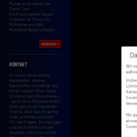
Menge auch neben der
Platte. Sein
Rückraumspieler lag am
Ende bei 45 Toren um
Millimeter vor dem
Rumänen Botond Balazs.
weiterlesen »
Da
KONTAKT
Wir v
währe
Ihr kennt einen echten
Insbe
Harzhelden, dessen
Geschichte unbedingt alle
Limit
hören sollten? Euer Team
Adres
ist etwas ganz Besonderes
Cooki
– auch ohne Meisterschaft?
Verwe
Oder gibt es ein Handball-
Thema, über das ihr gerne
Mit d
mehr erfahren möchtet?
einve
Für alle Fragen, Anregungen
Cooki
und auch Kritik sind wir
dankbar und rund um die