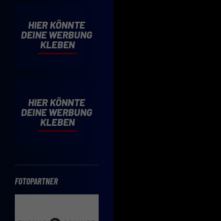
Cooki
Wenn 
möcht
Hier 
Einwi
lasse
Sp
Daten
Esse
Essen
Funkt
FOTOPARTNER