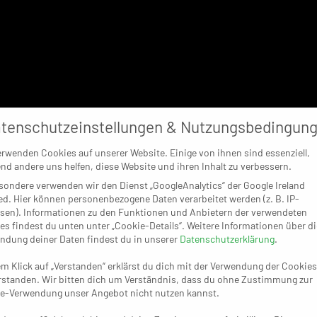
tenschutzeinstellungen & Nutzungsbedingun
erwenden Cookies auf unserer Website. Einige von ihnen sind essenziell,
nd andere uns helfen, diese Website und ihren Inhalt zu verbessern.
sondere verwenden wir den Dienst „GoogleAnalytics“ der Google Ireland
ed. Hier können personenbezogene Daten verarbeitet werden (z. B. IP-
sen). Informationen zu den Funktionen und Anbietern der verwendeten
es findest du unten unter „Cookie-Details“. Weitere Informationen über di
ndung deiner Daten findest du in unserer
Datenschutzerklärung
.
em Klick auf „Verstanden“ erklärst du dich mit der Verwendung der Cookies
rstanden. Wir bitten dich um Verständnis, dass du ohne Zustimmung zur
e-Verwendung unser Angebot nicht nutzen kannst.