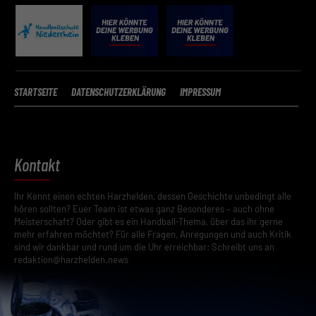
Erziehungsberechtigten um Erlaubnis bitten.
Hier finden Sie eine Übersicht über alle verwendeten Cookies. Sie
können Ihre Einwilligung zu ganzen Kategorien geben oder sich
weitere Informationen anzeigen lassen und so nur bestimmte
Cookies auswählen.
STARTSEITE
DATENSCHUTZERKLÄRUNG
IMPRESSUM
Speichern
Zurück
Datenschutzeinstellungen
Essenziell (2)
Kontakt
Essenzielle Cookies ermöglichen grundlegende Funktionen und sind für die
einwandfreie Funktion der Website erforderlich.
Ihr Kennt einen echten Harzhelden, dessen Geschichte unbedingt alle
hören sollten? Euer Team ist etwas ganz Besonderes – auch ohne
Cookie-Informationen anzeigen
Meisterschaft? Oder gibt es ein Handball-Thema, über das ihr gerne
Datenschutzerklärung
Impressum
mehr erfahren möchtet? Für alle Fragen, Anregungen und auch Kritik
sind wir dankbar und rund um die Uhr erreichbar: Schreibt uns an
redaktion@harzhelden.news