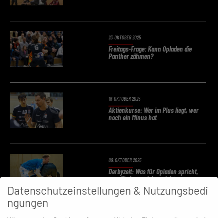
23. OKTOBER 2025
Freitags-Frage: Kann Opladen die
Panther zähmen?
16. OKTOBER 2025
Aktienkurse: Wer im Plus liegt, wer
noch ein Minus hat
09. OKTOBER 2025
Derbyzeit: Was für Opladen spricht,
was für Longerich spricht
Datenschutzeinstellungen & Nutzungsbedi
ngungen