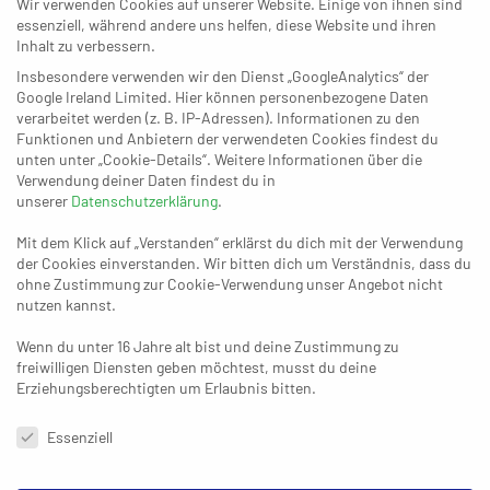
Wir verwenden Cookies auf unserer Website. Einige von ihnen sind
02. OKTOBER 2025
essenziell, während andere uns helfen, diese Website und ihren
Longerich und die Suche nach
Inhalt zu verbessern.
neuem Beton
Insbesondere verwenden wir den Dienst „GoogleAnalytics“ der
Google Ireland Limited. Hier können personenbezogene Daten
verarbeitet werden (z. B. IP-Adressen). Informationen zu den
Funktionen und Anbietern der verwendeten Cookies findest du
25. SEPTEMBER 2025
unten unter „Cookie-Details“. Weitere Informationen über die
Ratingen und der Freitagskrimi im
Verwendung deiner Daten findest du in
Bergischen
unserer
Datenschutzerklärung
.
Mit dem Klick auf „Verstanden“ erklärst du dich mit der Verwendung
der Cookies einverstanden. Wir bitten dich um Verständnis, dass du
ohne Zustimmung zur Cookie-Verwendung unser Angebot nicht
22. MAI 2025
nutzen kannst.
Aldekerks Plan fürs Unternehmen
Klassenerhalt: „Wir müssen die
Halle anzünden“
Wenn du unter 16 Jahre alt bist und deine Zustimmung zu
freiwilligen Diensten geben möchtest, musst du deine
Erziehungsberechtigten um Erlaubnis bitten.
Datenschutzeinstellungen & Nutzungsbedingungen
Essenziell
01. MAI 2025
Der Niederrhein leidet:
Korschenbroich? Aldekerk? Oder