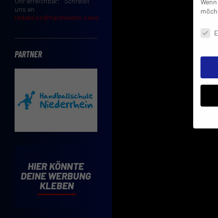
Uhr erreichbar: Schreibt
Wenn 
uns an
möcht
redaktion@harzhelden.news
Daten
E
PARTNER
Insbe
Limit
Adres
Cooki
Verwe
Mit d
einve