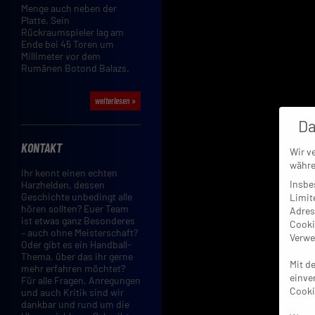
Menge auch neben der
Platte. Sein
Rückraumspieler lag am
Ende bei 45 Toren um
Millimeter vor dem
Rumänen Botond Balazs.
weiterlesen »
Da
KONTAKT
Wir v
währe
Ihr kennt einen echten
Insbe
Harzhelden, dessen
Geschichte unbedingt alle
Limit
hören sollten? Euer Team
Adres
ist etwas ganz Besonderes
Cooki
– auch ohne Meisterschaft?
Verwe
Oder gibt es ein Handball-
Thema, über das ihr gerne
Mit d
mehr erfahren möchtet?
einve
Für alle Fragen, Anregungen
Cooki
und auch Kritik sind wir
dankbar und rund um die