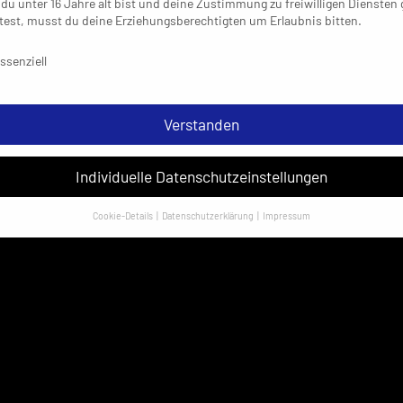
du unter 16 Jahre alt bist und deine Zustimmung zu freiwilligen Diensten
est, musst du deine Erziehungsberechtigten um Erlaubnis bitten.
schutzeinstellungen & Nutzungsbedingungen
ssenziell
Verstanden
Individuelle Datenschutzeinstellungen
Cookie-Details
Datenschutzerklärung
Impressum
Datenschutzeinstellungen
sondere verwenden wir den Dienst „GoogleAnalytics“ der Google Ireland
ed. Hier können personenbezogene Daten verarbeitet werden (z. B. IP-
sen). Informationen zu den Funktionen und Anbietern der verwendeten
es findest du unten unter „Cookie-Details“. Weitere Informationen über di
ndung deiner Daten findest du in unserer
Datenschutzerklärung
.
em Klick auf „Verstanden“ erklärst du dich mit der Verwendung der Cookies
rstanden. Wir bitten dich um Verständnis, dass du ohne Zustimmung zur