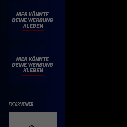
Cooki
Wenn 
möcht
Hier 
Einwi
lasse
Sp
Daten
Esse
Essen
Funkt
FOTOPARTNER