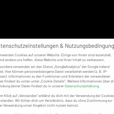
tenschutzeinstellungen & Nutzungsbedingun
erwenden Cookies auf unserer Website. Einige von ihnen sind essenziell,
nd andere uns helfen, diese Website und ihren Inhalt zu verbessern.
sondere verwenden wir den Dienst „GoogleAnalytics“ der Google Ireland
ed. Hier können personenbezogene Daten verarbeitet werden (z. B. IP-
sen). Informationen zu den Funktionen und Anbietern der verwendeten
es findest du unten unter „Cookie-Details“. Weitere Informationen über di
ndung deiner Daten findest du in unserer
Datenschutzerklärung
.
em Klick auf „Verstanden“ erklärst du dich mit der Verwendung der Cookies
rstanden. Wir bitten dich um Verständnis, dass du ohne Zustimmung zur
e-Verwendung unser Angebot nicht nutzen kannst.