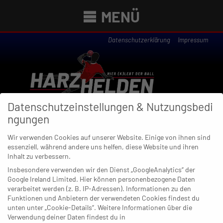
MENÜ
Datenschutzerklärung
Impressum
Datenschutzeinstellungen & Nutzungsbedi
ngungen
Wir verwenden Cookies auf unserer Website. Einige von ihnen sind
essenziell, während andere uns helfen, diese Website und ihren
Newsübersicht
Inhalt zu verbessern.
Insbesondere verwenden wir den Dienst „GoogleAnalytics“ der
Google Ireland Limited. Hier können personenbezogene Daten
verarbeitet werden (z. B. IP-Adressen). Informationen zu den
Funktionen und Anbietern der verwendeten Cookies findest du
05. APRIL 2020
unten unter „Cookie-Details“. Weitere Informationen über die
Hängepartie: Diese drei sitzen auf
Verwendung deiner Daten findest du in
heißen Kohlen