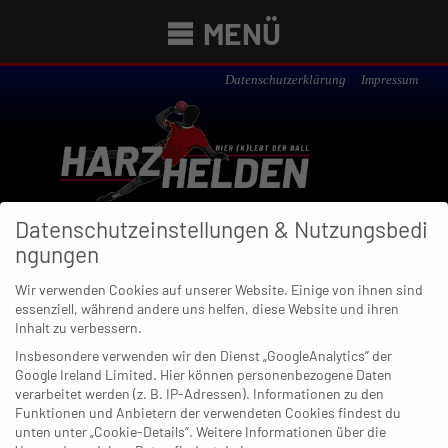
MENÜ
Datenschutzerklärung
Impressum
Datenschutzeinstellungen & Nutzungsbedi
ngungen
Wir verwenden Cookies auf unserer Website. Einige von ihnen sind
essenziell, während andere uns helfen, diese Website und ihren
Newsübersicht
Inhalt zu verbessern.
Insbesondere verwenden wir den Dienst „GoogleAnalytics“ der
Google Ireland Limited. Hier können personenbezogene Daten
verarbeitet werden (z. B. IP-Adressen). Informationen zu den
24. MÄRZ 2023
Funktionen und Anbietern der verwendeten Cookies findest du
Kempa-Trick als Krönung:
unten unter „Cookie-Details“. Weitere Informationen über die
Scholtes war hin und Weck