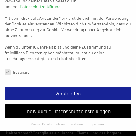
Verwendung deiner Daten findest du in
unserer
Datenschutzerklärung
.
Mit dem Klick auf „Verstanden“ erklärst du dich mit der Verwendung
der Cookies einverstanden. Wir bitten dich um Verständnis, dass du
ohne Zustimmung zur Cookie-Verwendung unser Angebot nicht
nutzen kannst.
Wenn du unter 16 Jahre alt bist und deine Zustimmung zu
freiwilligen Diensten geben möchtest, musst du deine
Erziehungsberechtigten um Erlaubnis bitten.
STARTSEITE
DATENSCHUTZERKLÄRUNG
Datenschutzeinstellungen & Nutzungsbedingungen
Essenziell
IMPRESSUM
Verstanden
Kontakt
Individuelle Datenschutzeinstellungen
Ihr Kennt einen echten Harzhelden, dessen Geschichte unbedingt alle
Cookie-Details
Datenschutzerklärung
Impressum
hören sollten? Euer Team ist etwas ganz Besonderes – auch ohne
Datenschutzeinstellungen
Meisterschaft? Oder gibt es ein Handball-Thema, über das ihr gerne