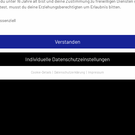
du unter 16 Jahre alt bist und deine Zustimmung zu freiwilligen Diensten
est, musst du deine Erziehungsberechtigten um Erlaubnis bitten.
schutzeinstellungen & Nutzungsbedingungen
ssenziell
Verstanden
Individuelle Datenschutzeinstellungen
Cookie-Details
Datenschutzerklärung
Impressum
Datenschutzeinstellungen
sondere verwenden wir den Dienst „GoogleAnalytics“ der Google Ireland
ed. Hier können personenbezogene Daten verarbeitet werden (z. B. IP-
sen). Informationen zu den Funktionen und Anbietern der verwendeten
es findest du unten unter „Cookie-Details“. Weitere Informationen über di
ndung deiner Daten findest du in unserer
Datenschutzerklärung
.
em Klick auf „Verstanden“ erklärst du dich mit der Verwendung der Cookies
rstanden. Wir bitten dich um Verständnis, dass du ohne Zustimmung zur