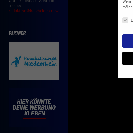
Uhr erreichbar: Schreibt
Wenn 
uns an
möcht
redaktion@harzhelden.news
Daten
E
PARTNER
Insbe
Limit
Adres
Cooki
Verwe
Mit d
einve