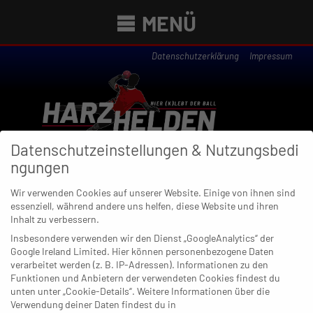
MENÜ
Datenschutzerklärung
Impressum
Datenschutzeinstellungen & Nutzungsbedi
ngungen
Wir verwenden Cookies auf unserer Website. Einige von ihnen sind
essenziell, während andere uns helfen, diese Website und ihren
Newsübersicht
Inhalt zu verbessern.
Insbesondere verwenden wir den Dienst „GoogleAnalytics“ der
Google Ireland Limited. Hier können personenbezogene Daten
verarbeitet werden (z. B. IP-Adressen). Informationen zu den
Funktionen und Anbietern der verwendeten Cookies findest du
17. APRIL 2020
unten unter „Cookie-Details“. Weitere Informationen über die
Das Comeback: Oberwiehl kehrt
Verwendung deiner Daten findest du in
zurück