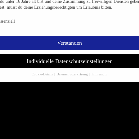
u unter 16 Jahre alt bist und deine Zustimmung zu freiwilligen Diensten gebe
st, musst du deine Erziehungsberechtigten um Erlaubnis bitten.
schutzeinstellungen & Nutzungsbedingungen
ssenziell
Verstanden
Individuelle Datenschutzeinstellungen
Cookie-Details
Datenschutzerklärung
Impressum
Datenschutzeinstellungen
sondere verwenden wir den Dienst „GoogleAnalytics“ der Google Ireland Limit
önnen personenbezogene Daten verarbeitet werden (z. B. IP-
sen). Informationen zu den Funktionen und Anbietern der verwendeten Cookies
t du unten unter „Cookie-Details“. Weitere Informationen über die Verwendung
 Daten findest du in unserer
Datenschutzerklärung
.
m Klick auf „Verstanden“ erklärst du dich mit der Verwendung der Cookies
standen. Wir bitten dich um Verständnis, dass du ohne Zustimmung zur Cookie