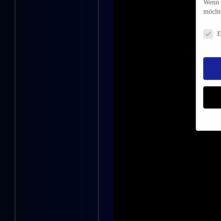
Wenn d
möchte
Daten
E
Insbe
Hier k
Adres
findes
deiner
Mit de
einver