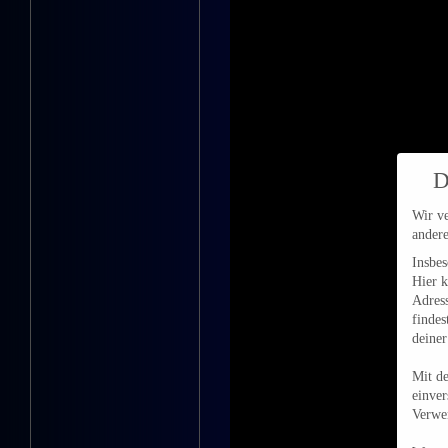
D
Wir ve
andere
Insbe
Hier k
Adres
findes
deiner
Mit de
einver
Verwe