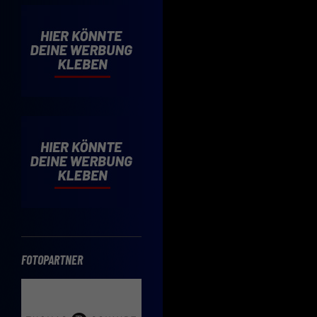
Cooki
Wenn 
möcht
Hier 
Einwi
lasse
Sp
Daten
Esse
Essen
Funkt
FOTOPARTNER