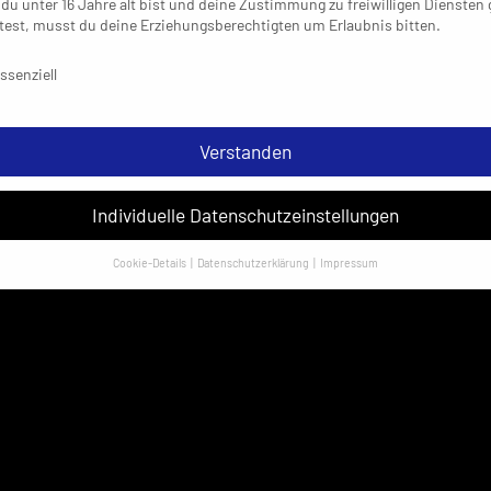
du unter 16 Jahre alt bist und deine Zustimmung zu freiwilligen Diensten
est, musst du deine Erziehungsberechtigten um Erlaubnis bitten.
schutzeinstellungen & Nutzungsbedingungen
ssenziell
Verstanden
Individuelle Datenschutzeinstellungen
Cookie-Details
Datenschutzerklärung
Impressum
Datenschutzeinstellungen
sondere verwenden wir den Dienst „GoogleAnalytics“ der Google Ireland
ed. Hier können personenbezogene Daten verarbeitet werden (z. B. IP-
sen). Informationen zu den Funktionen und Anbietern der verwendeten
es findest du unten unter „Cookie-Details“. Weitere Informationen über di
ndung deiner Daten findest du in unserer
Datenschutzerklärung
.
em Klick auf „Verstanden“ erklärst du dich mit der Verwendung der Cookies
rstanden. Wir bitten dich um Verständnis, dass du ohne Zustimmung zur