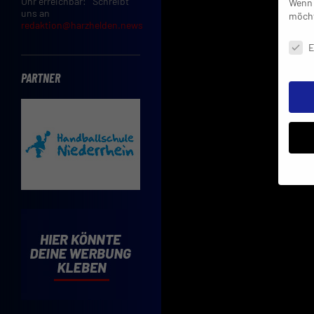
Uhr erreichbar: Schreibt
Wenn 
uns an
möcht
redaktion@harzhelden.news
Daten
E
PARTNER
Insbe
Limit
Adres
Cooki
Verwe
Mit d
einve