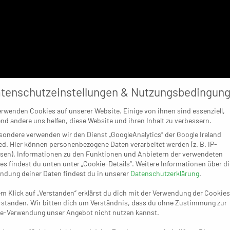
tenschutzeinstellungen & Nutzungsbedingun
erwenden Cookies auf unserer Website. Einige von ihnen sind essenziell,
nd andere uns helfen, diese Website und ihren Inhalt zu verbessern.
sondere verwenden wir den Dienst „GoogleAnalytics“ der Google Ireland
ed. Hier können personenbezogene Daten verarbeitet werden (z. B. IP-
sen). Informationen zu den Funktionen und Anbietern der verwendeten
es findest du unten unter „Cookie-Details“. Weitere Informationen über di
ndung deiner Daten findest du in unserer
Datenschutzerklärung
.
em Klick auf „Verstanden“ erklärst du dich mit der Verwendung der Cookies
rstanden. Wir bitten dich um Verständnis, dass du ohne Zustimmung zur
e-Verwendung unser Angebot nicht nutzen kannst.