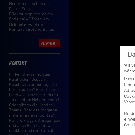
Menge auch neben der
Platte. Sein
Rückraumspieler lag am
Ende bei 45 Toren um
Millimeter vor dem
Rumänen Botond Balazs.
weiterlesen »
Da
KONTAKT
Wir v
währe
Ihr kennt einen echten
Insbe
Harzhelden, dessen
Geschichte unbedingt alle
Limit
hören sollten? Euer Team
Adres
ist etwas ganz Besonderes
Cooki
– auch ohne Meisterschaft?
Verwe
Oder gibt es ein Handball-
Thema, über das ihr gerne
Mit d
mehr erfahren möchtet?
einve
Für alle Fragen, Anregungen
Cooki
und auch Kritik sind wir
dankbar und rund um die