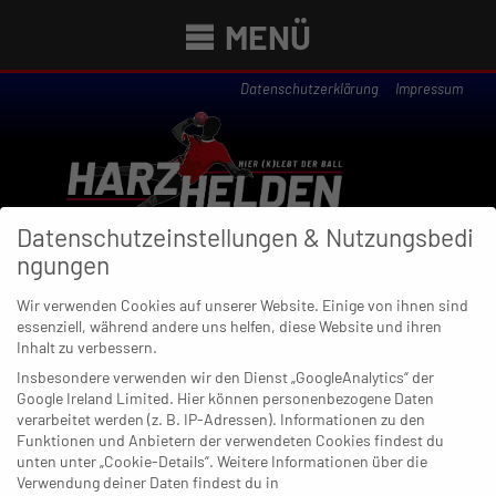
MENÜ
Datenschutzerklärung
Impressum
Datenschutzeinstellungen & Nutzungsbedi
ngungen
Wir verwenden Cookies auf unserer Website. Einige von ihnen sind
essenziell, während andere uns helfen, diese Website und ihren
Newsübersicht
Inhalt zu verbessern.
Insbesondere verwenden wir den Dienst „GoogleAnalytics“ der
Google Ireland Limited. Hier können personenbezogene Daten
verarbeitet werden (z. B. IP-Adressen). Informationen zu den
Funktionen und Anbietern der verwendeten Cookies findest du
21. APRIL 2020
unten unter „Cookie-Details“. Weitere Informationen über die
Wölfe können feiern: Aufstieg ist
Verwendung deiner Daten findest du in
amtlich