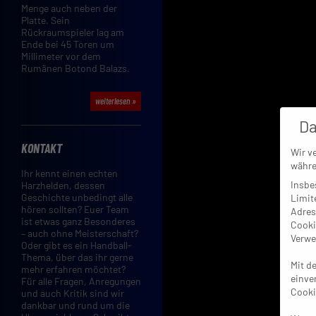
Menge auch neben der
Platte. Sein
Rückraumspieler lag am
Ende bei 45 Toren um
Millimeter vor dem
Rumänen Botond Balazs.
weiterlesen »
Da
KONTAKT
Wir v
währe
Ihr kennt einen echten
Insbe
Harzhelden, dessen
Geschichte unbedingt alle
Limit
hören sollten? Euer Team
Adres
ist etwas ganz Besonderes
Cooki
– auch ohne Meisterschaft?
Verwe
Oder gibt es ein Handball-
Thema, über das ihr gerne
Mit d
mehr erfahren möchtet?
einve
Für alle Fragen, Anregungen
Cooki
und auch Kritik sind wir
dankbar und rund um die