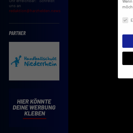
Uhr erreichbar: Schreibt
Wenn 
uns an
möcht
redaktion@harzhelden.news
Daten
E
PARTNER
Insbe
Limit
Adres
Cooki
Verwe
Mit d
einve