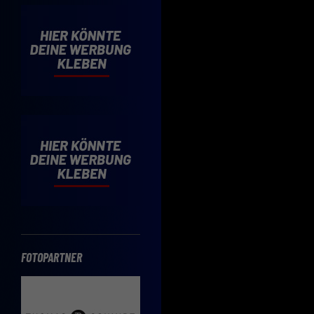
Cooki
Wenn 
möcht
Hier 
Einwi
lasse
Sp
Daten
Esse
Essen
Funkt
FOTOPARTNER