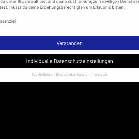
du unter 16 Jahre alt bist und deine Zustimmung zu freiwilligen Diensten
est, musst du deine Erziehungsberechtigten um Erlaubnis bitten.
schutzeinstellungen & Nutzungsbedingungen
ssenziell
Verstanden
Individuelle Datenschutzeinstellungen
Cookie-Details
Datenschutzerklärung
Impressum
Datenschutzeinstellungen
sondere verwenden wir den Dienst „GoogleAnalytics“ der Google Ireland
ed. Hier können personenbezogene Daten verarbeitet werden (z. B. IP-
sen). Informationen zu den Funktionen und Anbietern der verwendeten
es findest du unten unter „Cookie-Details“. Weitere Informationen über di
ndung deiner Daten findest du in unserer
Datenschutzerklärung
.
em Klick auf „Verstanden“ erklärst du dich mit der Verwendung der Cookies
rstanden. Wir bitten dich um Verständnis, dass du ohne Zustimmung zur