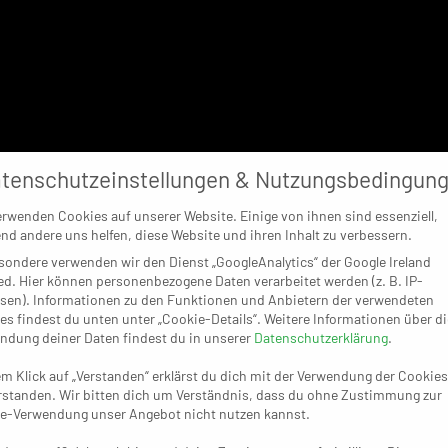
tenschutzeinstellungen & Nutzungsbedingun
erwenden Cookies auf unserer Website. Einige von ihnen sind essenziell,
nd andere uns helfen, diese Website und ihren Inhalt zu verbessern.
sondere verwenden wir den Dienst „GoogleAnalytics“ der Google Ireland
ed. Hier können personenbezogene Daten verarbeitet werden (z. B. IP-
sen). Informationen zu den Funktionen und Anbietern der verwendeten
es findest du unten unter „Cookie-Details“. Weitere Informationen über di
ndung deiner Daten findest du in unserer
Datenschutzerklärung
.
em Klick auf „Verstanden“ erklärst du dich mit der Verwendung der Cookies
rstanden. Wir bitten dich um Verständnis, dass du ohne Zustimmung zur
e-Verwendung unser Angebot nicht nutzen kannst.