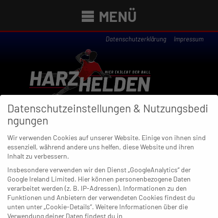
MENÜ
Datenschutzerklärung
Impressum
Datenschutzeinstellungen & Nutzungsbedi
ngungen
Wir verwenden Cookies auf unserer Website. Einige von ihnen sind
essenziell, während andere uns helfen, diese Website und ihren
Newsübersicht
Inhalt zu verbessern.
Insbesondere verwenden wir den Dienst „GoogleAnalytics“ der
Google Ireland Limited. Hier können personenbezogene Daten
verarbeitet werden (z. B. IP-Adressen). Informationen zu den
01. MÄRZ 2021
Funktionen und Anbietern der verwendeten Cookies findest du
Jörg Bohrmann: „Ein Leben ohne
unten unter „Cookie-Details“. Weitere Informationen über die
Handball? Geht. Muss aber nicht
Verwendung deiner Daten findest du in