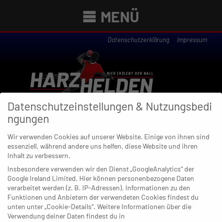
MENÜ
Datenschutzerklärung
Impressum
Datenschutzeinstellungen & Nutzungsbedi
ngungen
Wir verwenden Cookies auf unserer Website. Einige von ihnen sind
essenziell, während andere uns helfen, diese Website und ihren
Newsübersicht
Inhalt zu verbessern.
Insbesondere verwenden wir den Dienst „GoogleAnalytics“ der
Google Ireland Limited. Hier können personenbezogene Daten
verarbeitet werden (z. B. IP-Adressen). Informationen zu den
Funktionen und Anbietern der verwendeten Cookies findest du
13. MAI 2022
unten unter „Cookie-Details“. Weitere Informationen über die
Noch ein Schritt: BHC II vor Aufstieg
Verwendung deiner Daten findest du in
in die Regionalliga