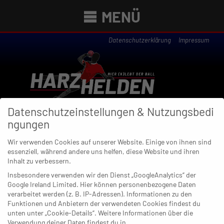
MENÜ
Datenschutzerklärung
Impressum
Datenschutzeinstellungen & Nutzungsbedi
ngungen
Wir verwenden Cookies auf unserer Website. Einige von ihnen sind
essenziell, während andere uns helfen, diese Website und ihren
Newsübersicht
Inhalt zu verbessern.
Insbesondere verwenden wir den Dienst „GoogleAnalytics“ der
Google Ireland Limited. Hier können personenbezogene Daten
verarbeitet werden (z. B. IP-Adressen). Informationen zu den
15. DEZEMBER 2019
Funktionen und Anbietern der verwendeten Cookies findest du
Pulheimer SC überwintert als
unten unter „Cookie-Details“. Weitere Informationen über die
„Weihnachtsmeister“
Verwendung deiner Daten findest du in