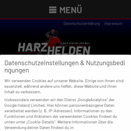
MENÜ
Datenschutzerklärung
Impressum
Datenschutzeinstellungen & Nutzungsbedi
ngungen
Wir verwenden Cookies auf unserer Website. Einige von ihnen sind
essenziell, während andere uns helfen, diese Website und ihren
Newsübersicht
Inhalt zu verbessern.
Insbesondere verwenden wir den Dienst „GoogleAnalytics“ der
Google Ireland Limited. Hier können personenbezogene Daten
verarbeitet werden (z. B. IP-Adressen). Informationen zu den
Funktionen und Anbietern der verwendeten Cookies findest du
23. NOVEMBER 2019
unten unter „Cookie-Details“. Weitere Informationen über die
TuS Derschlag gewinnt Finale:
Verwendung deiner Daten findest du in
„Fühlt sich sehr geil an“