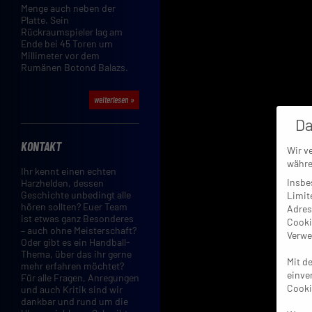
Menge auch neben der
Platte. Sein
Rückraumspieler lag am
Ende bei 45 Toren um
Millimeter vor dem
Rumänen Botond Balazs.
weiterlesen »
Da
KONTAKT
Wir v
währe
Ihr kennt einen echten
Insbe
Harzhelden, dessen
Geschichte unbedingt alle
Limit
hören sollten? Euer Team
Adres
ist etwas ganz Besonderes
Cooki
– auch ohne Meisterschaft?
Verwe
Oder gibt es ein Handball-
Thema, über das ihr gerne
Mit d
mehr erfahren möchtet?
einve
Für alle Fragen, Anregungen
Cooki
und auch Kritik sind wir
dankbar und rund um die