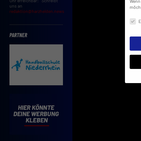
Uhr erreichbar: Schreibt
Wenn 
uns an
möcht
redaktion@harzhelden.news
Daten
E
PARTNER
Insbe
Limit
Adres
Cooki
Verwe
Mit d
einve