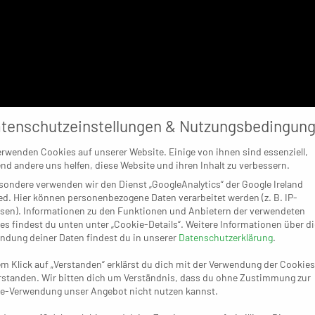
tenschutzeinstellungen & Nutzungsbedingun
erwenden Cookies auf unserer Website. Einige von ihnen sind essenziell,
nd andere uns helfen, diese Website und ihren Inhalt zu verbessern.
sondere verwenden wir den Dienst „GoogleAnalytics“ der Google Ireland
ed. Hier können personenbezogene Daten verarbeitet werden (z. B. IP-
sen). Informationen zu den Funktionen und Anbietern der verwendeten
es findest du unten unter „Cookie-Details“. Weitere Informationen über di
ndung deiner Daten findest du in unserer
Datenschutzerklärung
.
em Klick auf „Verstanden“ erklärst du dich mit der Verwendung der Cookies
rstanden. Wir bitten dich um Verständnis, dass du ohne Zustimmung zur
e-Verwendung unser Angebot nicht nutzen kannst.