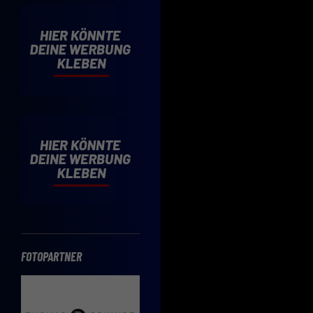
Cooki
Wenn 
möcht
Hier 
Einwi
lasse
Sp
Daten
Esse
Essen
Funkt
FOTOPARTNER