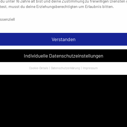
du unter 16 Jahre alt bist und deine Zustimmung zu freiwilligen Diensten
est, musst du deine Erziehungsberechtigten um Erlaubnis bitten.
schutzeinstellungen & Nutzungsbedingungen
ssenziell
Verstanden
Individuelle Datenschutzeinstellungen
Cookie-Details
Datenschutzerklärung
Impressum
Datenschutzeinstellungen
sondere verwenden wir den Dienst „GoogleAnalytics“ der Google Ireland
ed. Hier können personenbezogene Daten verarbeitet werden (z. B. IP-
sen). Informationen zu den Funktionen und Anbietern der verwendeten
es findest du unten unter „Cookie-Details“. Weitere Informationen über di
ndung deiner Daten findest du in unserer
Datenschutzerklärung
.
em Klick auf „Verstanden“ erklärst du dich mit der Verwendung der Cookies
rstanden. Wir bitten dich um Verständnis, dass du ohne Zustimmung zur