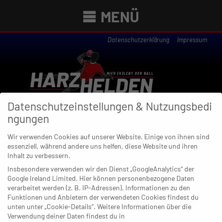
MENÜ
Datenschutzerklärung
Impressum
Datenschutzeinstellungen & Nutzungsbedi
ngungen
Wir verwenden Cookies auf unserer Website. Einige von ihnen sind
essenziell, während andere uns helfen, diese Website und ihren
Newsübersicht
Inhalt zu verbessern.
Insbesondere verwenden wir den Dienst „GoogleAnalytics“ der
Google Ireland Limited. Hier können personenbezogene Daten
verarbeitet werden (z. B. IP-Adressen). Informationen zu den
Funktionen und Anbietern der verwendeten Cookies findest du
13. MÄRZ 2022
unten unter „Cookie-Details“. Weitere Informationen über die
Bonn und Weiden vergrößern
Verwendung deiner Daten findest du in
Sorgen bei SGL und Siebengebirge