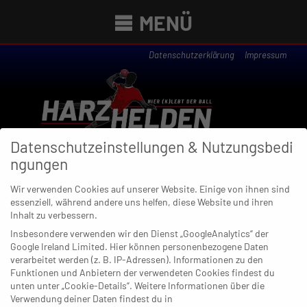
MENÜ
Datenschutzerklärung
Impressum
Datenschutzeinstellungen & Nutzungsbedi
ngungen
Wir verwenden Cookies auf unserer Website. Einige von ihnen sind
essenziell, während andere uns helfen, diese Website und ihren
Newsübersicht
Inhalt zu verbessern.
Insbesondere verwenden wir den Dienst „GoogleAnalytics“ der
Google Ireland Limited. Hier können personenbezogene Daten
verarbeitet werden (z. B. IP-Adressen). Informationen zu den
Funktionen und Anbietern der verwendeten Cookies findest du
23. MÄRZ 2022
unten unter „Cookie-Details“. Weitere Informationen über die
Langenfeld überrascht auch
Verwendung deiner Daten findest du in
Aldekerk