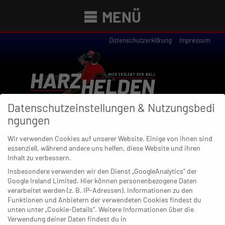
MENÜ
Datenschutzerklärung
Impressum
Datenschutzeinstellungen & Nutzungsbedi
ngungen
Wir verwenden Cookies auf unserer Website. Einige von ihnen sind
essenziell, während andere uns helfen, diese Website und ihren
Newsübersicht
Inhalt zu verbessern.
Insbesondere verwenden wir den Dienst „GoogleAnalytics“ der
Google Ireland Limited. Hier können personenbezogene Daten
verarbeitet werden (z. B. IP-Adressen). Informationen zu den
Funktionen und Anbietern der verwendeten Cookies findest du
10. NOVEMBER 2022
unten unter „Cookie-Details“. Weitere Informationen über die
Gut für Ratingen: Gelpe und
Verwendung deiner Daten findest du in
Remscheid ohne Sieger